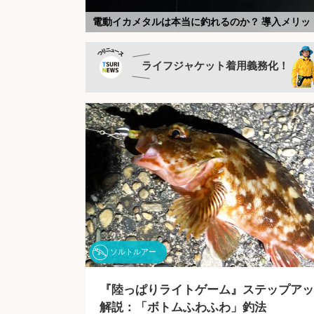
【釣りの偏光サングラス】おすすめ30選を本気で比
電動イカメタルは本当に釣れるのか？ 導入メリッ
釣りができるキャンプ場は本当に魚釣れる？ 釣り
船釣りの専門家が「転びにくくなるシャツ」を検証
釣り人の特権『イカの沖干し』は寝かせるともっと
新）
「ハードコア」シリーズのミノー縛りで良型ヒラ
「テクニカルなゲームでこそ威力発揮！」最新イ
船長直伝！スルメイカ数釣りを楽しむコツ 最適
NO FISHING, NO WORK 〜嘘みたいな本当の話〜
「釣りの頑固な汚れと臭い諦めてない？」遊漁船
「釣果がアップする魔法のベルト？」 現役船長が
釣り好き歓迎！特化型求人情報サービス
LINEで『TSURINEWS』の厳選記事が届く！
船釣り情報
釣りカタログギフト
サカナについて、「知識」「魚食」「飼育」のお
ライフジャケット着用義務化！
ソルトルアー
『陸っぱりライトゲーム』ステップアッ
解説：「ボトムふわふわ」釣法