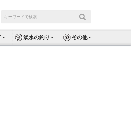
検
検
索:
索
イ
淡水の釣り
その他