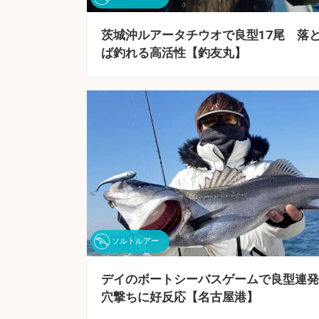
茨城沖ルアータチウオで良型17尾 落
ば釣れる高活性【釣友丸】
ソルトルアー
デイのボートシーバスゲームで良型連
穴撃ちに好反応【名古屋港】