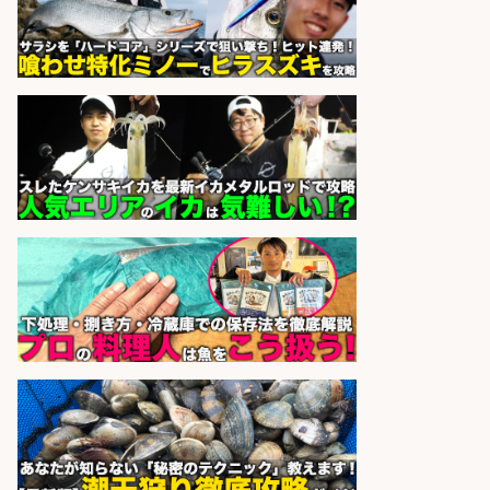
ーの物流事務・営業アシスタント/
小野駅から徒歩6分/「時給1,300
円」/大型連休あり×残業なし×土日
祝休み/滋賀県
株式会社ホットスタッフ滋賀
会社名
sponsored by 求人ボックス
精肉・青果・鮮魚販売/「志布志
市」「時給1,150円〜」志布志市内
でお魚のカットや商品の陳列スタッ
フ/車通勤OK×時間選べる×未経験歓
迎/鹿児島県/志布志市
株式会社ホットスタッフ鹿児島
会社名
sponsored by 求人ボックス
さらに求人情報を見る