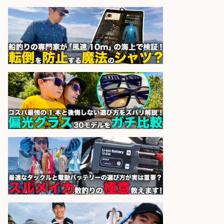
sponsored by 求人ボックス
製造「組立・加工」/釣り具部品の
製造企業にてNC旋盤加工機の操作
日勤寮完備
フジアルテ株式会社
会社名
sponsored by 求人ボックス
営業事務/「大津市」「時給1,300
円」小野駅徒歩6分/釣り具メーカー
の物流事務・営業アシスタント/残
業なし×土日祝休み×大型連休あり/
滋賀県/大津市
株式会社ホットスタッフ滋賀
会社名
sponsored by 求人ボックス
営業事務/「大津市」釣り具メーカ