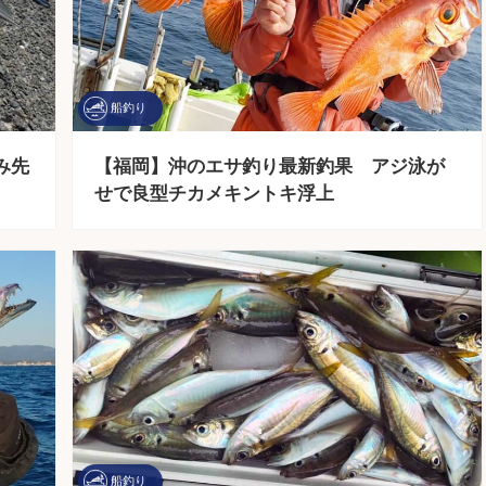
船釣り
み先
【福岡】沖のエサ釣り最新釣果 アジ泳が
せで良型チカメキントキ浮上
船釣り