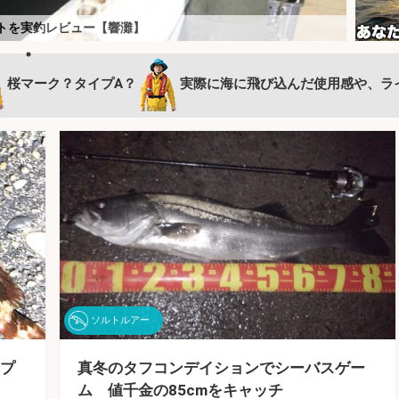
較｜コスパ最強の一本と”後悔しない選び方”（2026年最
トを実釣レビュー【響灘】
のプロが実釣検証＆キャンプ飯も満喫
 風速10mの中で1日船釣りをしてみた
ウマい？ 3種の保存方法を徹底検証
スズキを連打【長崎】ランガンでサラシを攻略！
カメタルロッドでケンサキイカを攻略【福井】
なタックルと電動バッテリーがキモ？
でアルカリ電解水を使ってみたら衝撃の結果に
フィッシングベルトを愛用する理由とは
「アカウントメディアプラットフォーム」に新規参画
もしろ情報をお届け！
桜マーク？タイプA？
実際に海に飛び込んだ使用感や、ラ
ソルトルアー
プ
真冬のタフコンデイションでシーバスゲー
ム 値千金の85cmをキャッチ