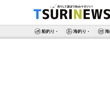
コ
ン
テ
ン
ツ
船釣り
海釣り
海
へ
ス
キ
ッ
プ