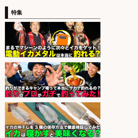
正社員募集
特集
天草の魚と馬刺しの店 魚粋 天草
会社名
の魚と馬刺しの店 魚粋
sponsored by 求人ボックス
レジ打ち/日払いOK/おさかなの三枚
おろし/新潟県/小千谷市
株式会社G&G
会社名
sponsored by 求人ボックス
精肉・青果・鮮魚販売/「志布志
市」「時給1,150円〜」志布志市周
辺でお魚のカットや商品の陳列スタ
ッフ/未経験歓迎×残業少なめ×車通
勤OK/鹿児島県/志布志市
株式会社ホットスタッフ鹿児島
会社名