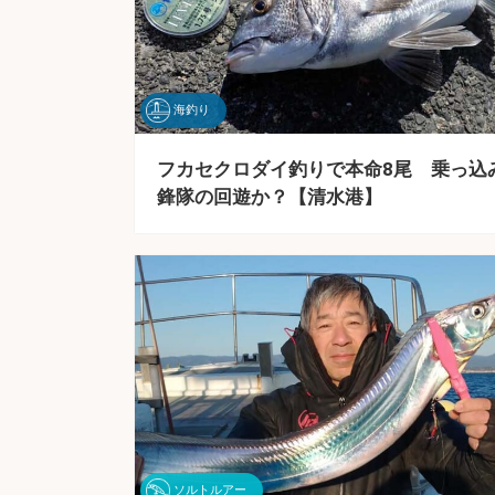
海釣り
フカセクロダイ釣りで本命8尾 乗っ込
鋒隊の回遊か？【清水港】
ソルトルアー