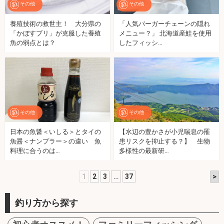
その他
その他
養殖技術の救世主！ 大分県の
「人気バーガーチェーンの隠れ
「かぼすブリ」が克服した養殖
メニュー？」 北海道産鮭を使用
魚の弱点とは？
したフィッシ…
その他
その他
日本の魚醤＜いしる＞とタイの
【水辺の豊かさが小児喘息の罹
魚醤＜ナンプラー＞の違い 魚
患リスクを抑止する？】 生物
料理に合うのは…
多様性の最新研…
>
1
2
3
…
37
釣り方から探す