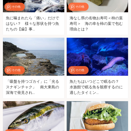
その他
その他
魚に噛まれたら「痛い」だけで
海なし県の名物お寿司＜柿の葉
はない？ 様々な形状を持つ魚
寿司＞ 海の幸を柿の葉で包む
たちの【歯】事…
理由とは？
その他
その他
「吸盤を持つゴカイ」に「光る
魚たちはいつどこで眠るの？
スナギンチャク」 南大東島の
水族館で眠る魚を観察するのに
深海で発見され…
適したタイミン…