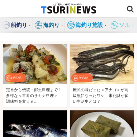
コ
ン
テ
船釣り
海釣り
海釣り施設
ソルト
ン
ツ
へ
ス
キ
ッ
プ
その他
その他
定番から伝統・郷土料理まで！
庶民の味だった＜アナゴ＞が高
多様な＜世界のサカナ料理＞
級魚になったワケ 未だ謎が多
調味料を変える…
い生活史とは？