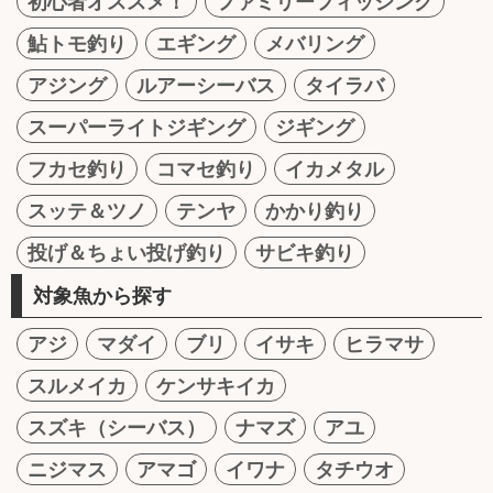
初心者オススメ！
ファミリーフィッシング
鮎トモ釣り
エギング
メバリング
アジング
ルアーシーバス
タイラバ
スーパーライトジギング
ジギング
フカセ釣り
コマセ釣り
イカメタル
スッテ＆ツノ
テンヤ
かかり釣り
投げ＆ちょい投げ釣り
サビキ釣り
対象魚から探す
アジ
マダイ
ブリ
イサキ
ヒラマサ
スルメイカ
ケンサキイカ
スズキ（シーバス）
ナマズ
アユ
ニジマス
アマゴ
イワナ
タチウオ