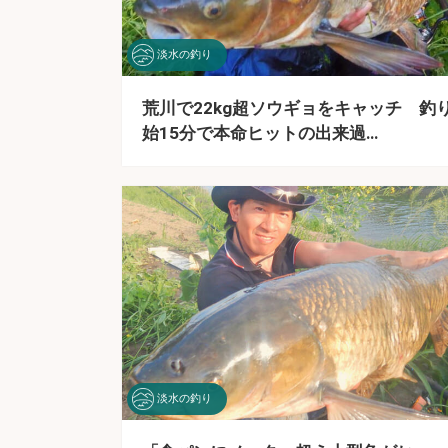
淡水の釣り
荒川で22kg超ソウギョをキャッチ 釣
始15分で本命ヒットの出来過…
淡水の釣り