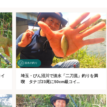
淡水の釣り
コイ
埼玉・びん沼川で淡水「二刀流」釣りを満
喫 タナゴ23尾に50cm級コイ…