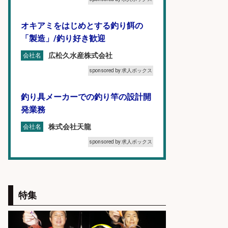
オキアミをはじめとする釣り餌の
「製造」/釣り好き歓迎
広松久水産株式会社
会社名
sponsored by 求人ボックス
釣り具メーカーでの釣り竿の設計開
発業務
株式会社天龍
会社名
sponsored by 求人ボックス
未経験歓迎/釣り具メーカーでのル
ート営業/釣りや釣具などの知識必
須/残業なし
特集
株式会社天龍
会社名
sponsored by 求人ボックス