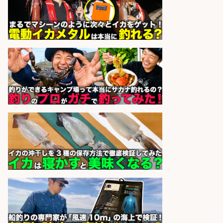
フィッシング用品の「製品開発設
計」
メガバス株式会社
会社名
sponsored by 求人ボックス
福岡「現場監督」/釣り好き歓迎/残
業10時間/経験者歓迎
広松久水産株式会社
会社名
sponsored by 求人ボックス
魚の「バイヤー」貴方の目利きでヒ
ットを生む、裁量バイヤー募集
株式会社コムライン
会社名
sponsored by 求人ボックス