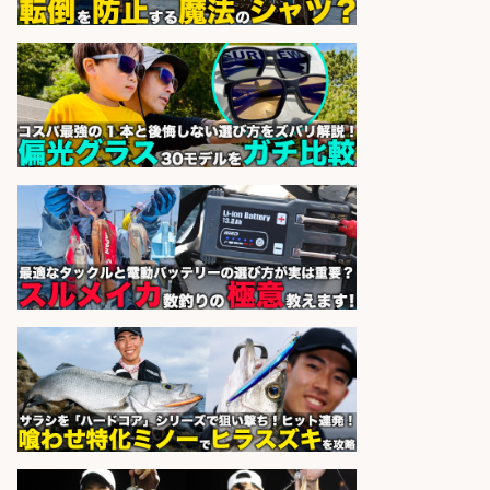
和食, 日本料理・懐石料理/店長・店
長候補/旬と手作りにこだわる!さか
なの価値を上げ、地域を元気に!店長
候補募集
博多 華吉 博多 華吉
会社名
sponsored by 求人ボックス
和食, 日本料理・懐石料理/店長・店
長候補/ライブ感が満載!魚の価値を
上げ、食とエンタメで地域を元気に!
店長候補募集
魚と肴 いとおかし 魚と肴 いとお
会社名
かし
sponsored by 求人ボックス
さらに求人情報を見る