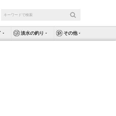
検
検
索:
索
イ
淡水の釣り
その他