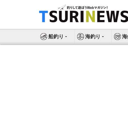
コ
ン
テ
ン
ツ
船釣り
海釣り
海
へ
ス
キ
ッ
プ