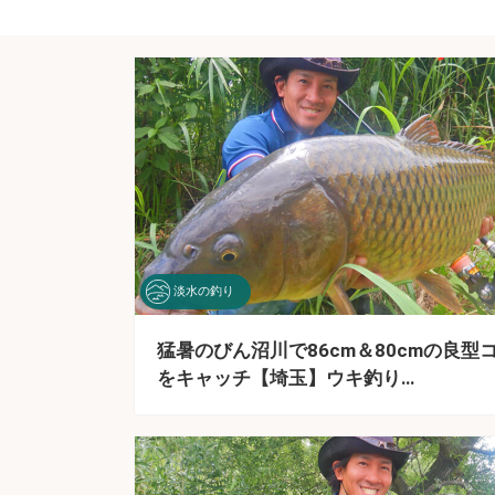
淡水の釣り
猛暑のびん沼川で86cm＆80cmの良型
をキャッチ【埼玉】ウキ釣り…