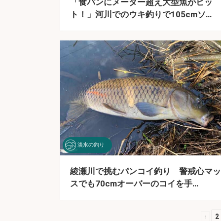
「食パンにメーター超え大型魚がヒッ
ト！」河川でのウキ釣りで105cmソ…
淡水の釣り
綾瀬川で挑むパンコイ釣り 警戒心マッ
スでも70cmオーバーのコイを手…
2
1