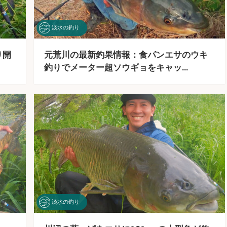
淡水の釣り
り開
元荒川の最新釣果情報：食パンエサのウキ
釣りでメーター超ソウギョをキャッ…
淡水の釣り