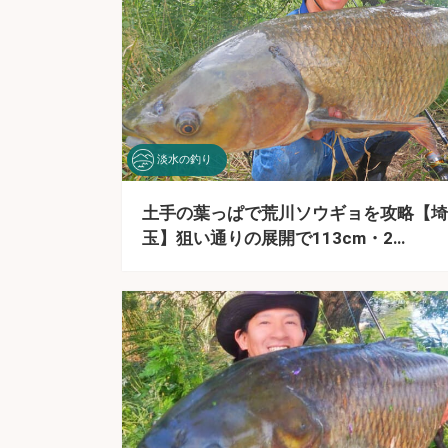
淡水の釣り
土手の葉っぱで荒川ソウギョを攻略【埼
玉】狙い通りの展開で113cm・2…