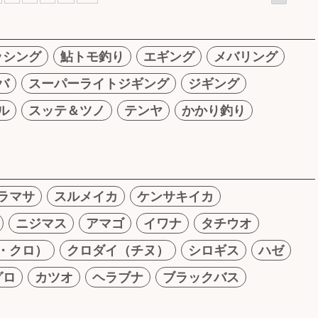
ッシング
鮎トモ釣り
エギング
メバリング
バ
スーパーライトジギング
ジギング
ル
スッテ＆ツノ
テンヤ
かかり釣り
ラマサ
スルメイカ
ケンサキイカ
ニジマス
アマゴ
イワナ
タチウオ
・クロ）
クロダイ（チヌ）
シロギス
ハゼ
グロ
カツオ
ヘラブナ
ブラックバス