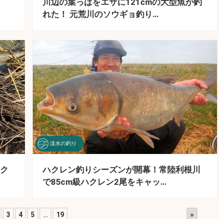
川辺の葉っぱをエサに121cmの大型魚が釣
れた！ 元荒川のソウギョ釣り…
淡水の釣り
ク
ハクレン釣りシーズンが開幕！常陸利根川
で85cm級ハクレン2尾をキャッ…
»
3
4
5
…
19