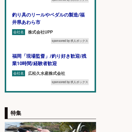
釣り具のリールやペダルの製造/福
井県あわら市
株式会社UPP
会社名
sponsored by 求人ボックス
福岡「現場監督」/釣り好き歓迎/残
業10時間/経験者歓迎
広松久水産株式会社
会社名
sponsored by 求人ボックス
日払いOKで即日収入/製造スタッフ/
「堺市堺区」「時給1,600円」日払
いOK・入社祝金10万円/堺市堺区の
特集
工場で自転車部品や釣り具の組立/
未経験歓迎/土日祝休みで年間休日