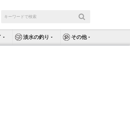
検
検
索:
索
イ
淡水の釣り
その他