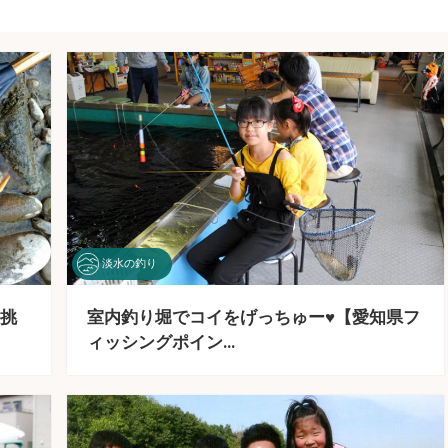
淡水の釣り
挑
室内釣り堀でコイをげっちゅー♥【愛知県フ
ィッシングポイン…