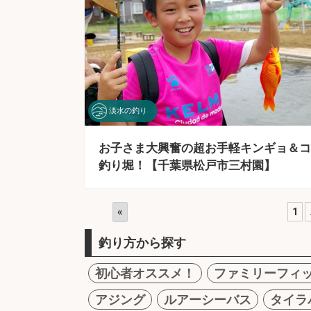
淡水の釣り
お子さま大興奮の超お手軽キンギョ＆コ
釣り堀！【千葉県松戸市三村園】
«
1
釣り方から探す
初心者オススメ！
ファミリーフィ
アジング
ルアーシーバス
タイラ