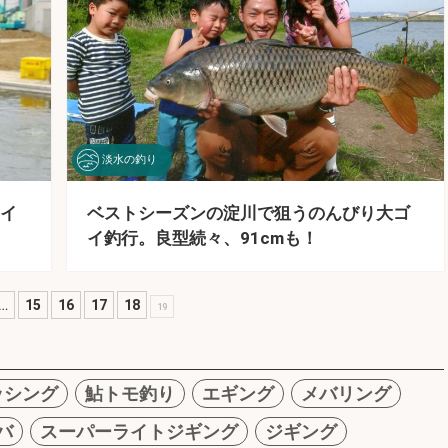
淡水の釣り
イ
ベストシーズンの淀川で狙うのんびり大ゴ
イ釣行。良型続々、91cmも！
…
15
16
17
18
19
ッシング
鮎トモ釣り
エギング
メバリング
バ
スーパーライトジギング
ジギング