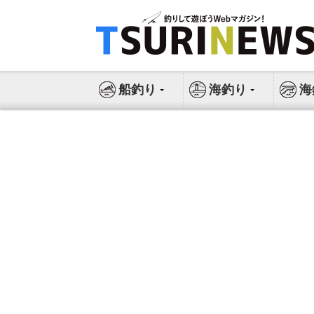
コ
ン
テ
ン
ツ
船釣り
海釣り
海
へ
ス
キ
ッ
プ