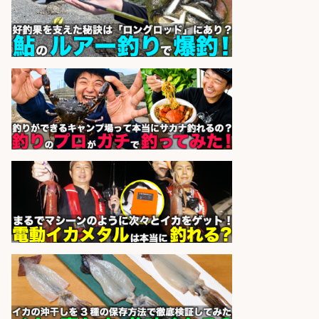
126日
パーソルファクトリーパートナ
会社名
ーズ株式会社
sponsored by 求人ボックス
魚のプロとして活躍食を支える「鮮
魚加工・販売スタッフ」
株式会社一号舘
会社名
sponsored by 求人ボックス
釣り具などの出荷作業～～/工場/製
造
UTグループ株式会社
会社名
sponsored by 求人ボックス
レジカウンター/お釣りの計算不要
の簡単レジ 未経験も安心の研修あり