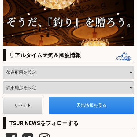
リアルタイム天気＆風波情報
TSURINEWSをフォローする