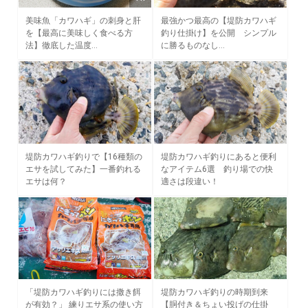
美味魚「カワハギ」の刺身と肝
最強かつ最高の【堤防カワハギ
を【最高に美味しく食べる方
釣り仕掛け】を公開 シンプル
法】徹底した温度…
に勝るものなし…
堤防カワハギ釣りで【16種類の
堤防カワハギ釣りにあると便利
エサを試してみた】一番釣れる
なアイテム6選 釣り場での快
エサは何？
適さは段違い！
「堤防カワハギ釣りには撒き餌
堤防カワハギ釣りの時期到来
が有効？」 練りエサ系の使い方
【胴付き＆ちょい投げの仕掛