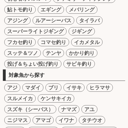
鮎トモ釣り
エギング
メバリング
アジング
ルアーシーバス
タイラバ
スーパーライトジギング
ジギング
フカセ釣り
コマセ釣り
イカメタル
スッテ＆ツノ
テンヤ
かかり釣り
投げ＆ちょい投げ釣り
サビキ釣り
対象魚から探す
アジ
マダイ
ブリ
イサキ
ヒラマサ
スルメイカ
ケンサキイカ
スズキ（シーバス）
ナマズ
アユ
ニジマス
アマゴ
イワナ
タチウオ