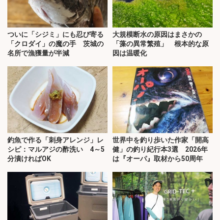
ついに「シジミ」にも忍び寄る
大規模断水の原因はまさかの
「クロダイ」の魔の手 茨城の
「藻の異常繁殖」 根本的な原
名所で漁獲量が半減
因は温暖化
釣魚で作る「刺身アレンジ」レ
世界中を釣り歩いた作家「開高
シピ：マルアジの酢洗い 4～5
健」の釣り紀行本3選 2026年
分漬ければOK
は『オーパ』取材から50周年