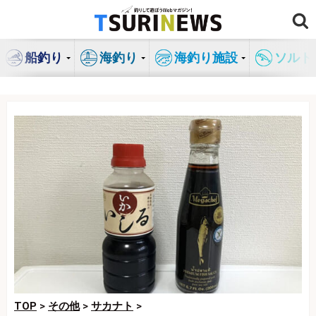
コ
ン
テ
船釣り
海釣り
海釣り施設
ソルト
ン
ツ
へ
ス
キ
ッ
プ
TOP
>
その他
>
サカナト
>