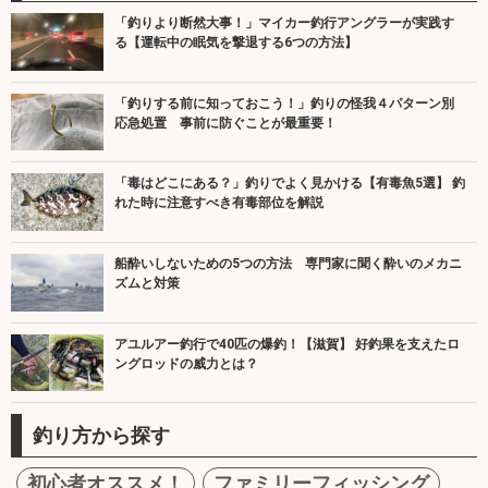
「釣りより断然大事！」マイカー釣行アングラーが実践す
る【運転中の眠気を撃退する6つの方法】
「釣りする前に知っておこう！」釣りの怪我４パターン別
応急処置 事前に防ぐことが最重要！
「毒はどこにある？」釣りでよく見かける【有毒魚5選】 釣
れた時に注意すべき有毒部位を解説
船酔いしないための5つの方法 専門家に聞く酔いのメカニ
ズムと対策
アユルアー釣行で40匹の爆釣！【滋賀】 好釣果を支えたロ
ングロッドの威力とは？
釣り方から探す
初心者オススメ！
ファミリーフィッシング