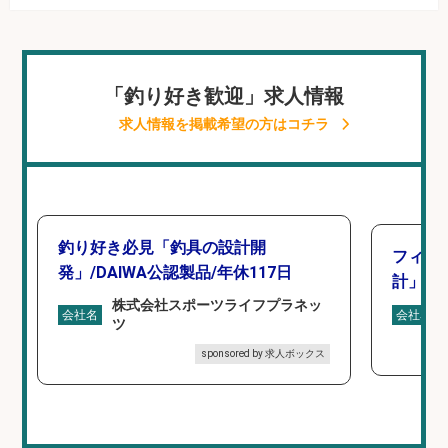
「釣り好き歓迎」求人情報
求人情報を掲載希望の方はコチラ
釣り好き必見「釣具の設計開
フィッ
発」/DAIWA公認製品/年休117日
計」
株式会社スポーツライフプラネッ
会社名
会社名
ツ
sponsored by 求人ボックス