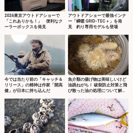
2026東京アウトドアショーで
アウトドアショーで最強インナ
「これありかも！」 便利なク
ー「瞬暖 GRID-TEC＋」を発
ーラーボックスを発見
見 釣り専用モデルも登場
今では当たり前の「キャッチ＆
魚介類の揚げ物は美味しいけど
リリース」の精神は作家「開高
油跳ねがち！ 破裂防止対策と飛
健」が日本に持ち込んだ
び散った油の処理について解
説！