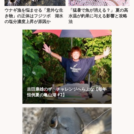
ウナギ漁を悩ませる「意外な生
「猛暑で魚が消える？」 夏の高
き物」の正体はフジツボ 湖水
水温が釣果に与える影響と攻略
の塩分濃度上昇が原因か
法
吉田康雄のザ・チャレンジへらぶな【毎年
恒例夏の亀山湖 #2】