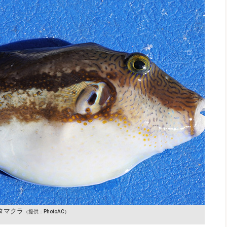
タマクラ
（提供：PhotoAC）