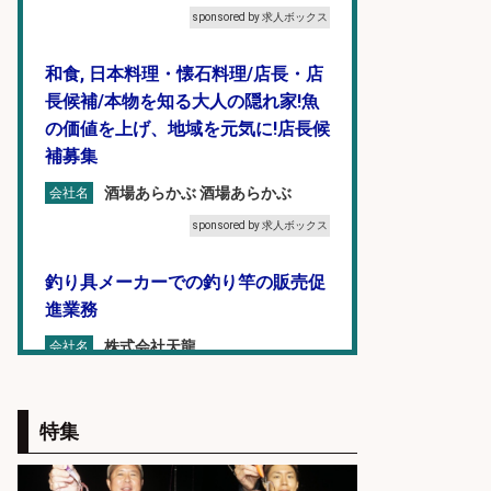
sponsored by 求人ボックス
和食, 日本料理・懐石料理/店長・店
長候補/本物を知る大人の隠れ家!魚
の価値を上げ、地域を元気に!店長候
補募集
酒場あらかぶ 酒場あらかぶ
会社名
sponsored by 求人ボックス
釣り具メーカーでの釣り竿の販売促
進業務
株式会社天龍
会社名
sponsored by 求人ボックス
特集
釣り具などの出荷作業～～/工場/製
造