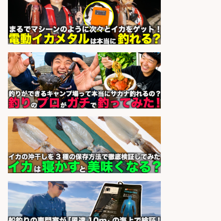
UTグループ株式会社
会社名
sponsored by 求人ボックス
未経験歓迎/釣り具メーカーでのル
ート営業/釣りや釣具などの知識必
須/残業なし
株式会社天龍
会社名
sponsored by 求人ボックス
釣り具のかんたん軽作業/高収入/交
通費支給/制服貸与/正社員登用あり
株式会社REnista
会社名
sponsored by 求人ボックス
和食, 居酒屋/調理見習い・調理補助/
新鮮な魚料理×おでんの和食居酒屋
の若手スタッフ