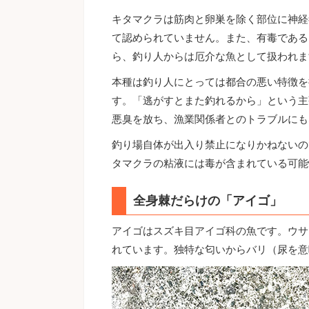
キタマクラは筋肉と卵巣を除く部位に神経
て認められていません。また、有毒である
ら、釣り人からは厄介な魚として扱われま
本種は釣り人にとっては都合の悪い特徴を
す。「逃がすとまた釣れるから」という主
悪臭を放ち、漁業関係者とのトラブルにも
釣り場自体が出入り禁止になりかねないの
タマクラの粘液には毒が含まれている可能
全身棘だらけの「アイゴ」
アイゴはスズキ目アイゴ科の魚です。ウサ
れています。独特な匂いからバリ（尿を意