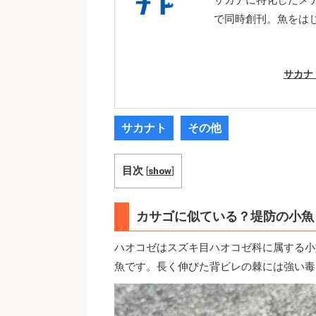
で同時創刊。魚をは
サカナ
サカナト
その他
目次
[
show
]
カサゴに似ている？堤防の小魚
ハオコゼはスズキ目ハオコゼ科に属する小
魚です。長く伸びた背ビレの棘には強い毒