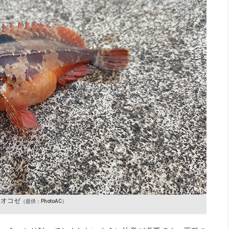
ハオコゼ
（提供：PhotoAC）