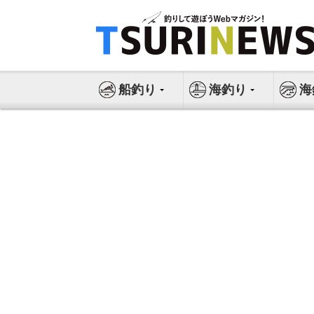
コ
ン
テ
ン
ツ
船釣り
海釣り
海
へ
ス
キ
ッ
プ