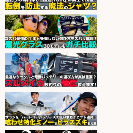
サカナのハチベエ 矢場町店
会社名
sponsored by 求人ボックス
精肉・青果・鮮魚販売/「志布志
市」「時給1,150円〜」志布志市で
お魚のカットや商品の陳列業務/時
間選べる×未経験歓迎×残業少なめ/
鹿児島県/志布志市
株式会社ホットスタッフ鹿児島
会社名
sponsored by 求人ボックス
釣り具メーカーでの釣り竿の設計開
発業務
株式会社天龍
会社名
sponsored by 求人ボックス