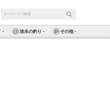
検
検
索:
索
イ
淡水の釣り
その他