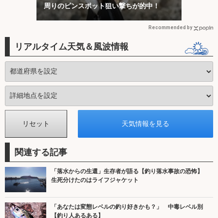
周りのピンスポット狙い撃ちが的中！
Recommended by
リアルタイム天気＆風波情報
関連する記事
「落水からの生還」生存者が語る【釣り落水事故の恐怖】
生死分けたのはライフジャケット
「あなたは変態レベルの釣り好きかも？」 中毒レベル別
【釣り人あるある】