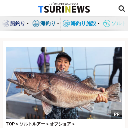
コ
ン
テ
船釣り
海釣り
海釣り施設
ソルト
ン
ツ
へ
ス
キ
ッ
プ
PR
TOP
>
ソルトルアー
>
オフショア
>