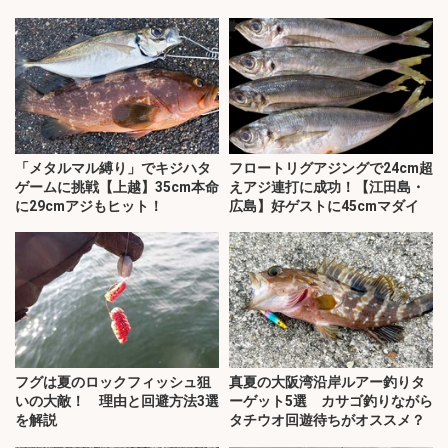
「メタルマル縛り」でキジハタ
フロートリグアジングで24cm超
ゲームに挑戦【上越】35cm本命
えアジ連打に成功！【江田島・
に29cmアジもヒット！
広島】好ゲストに45cmマダイ
フグは夏のロックフィッシュ狙
真夏の大阪湾沿岸ルアー釣りタ
いの大敵！ 理由と回避方法3選
ーゲット5選 カサゴ釣りながら
を解説
タチウオ回遊待ちがオススメ？