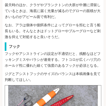
曇天時のほか、クラゲやプランクトンの大群が中層に滞留し
ているときは、海底に届く光量が減るのでグローの面積が大
きいものがアピール面で有利だ。
なお、アラは個体や接餌条件によってグローを拒むと言う船
長もいる。そんなときはドットグローやブルーグローなど刺
激を抑えて対処すると良いそうだ。
フック
フックやアシストラインの設定が不適切だと、残酷なほどフ
ッキングミスやバラシが連発する。フトコロが広くハリ穴の
ホールド性に優れた細くて強度のあるフックが必須となる。
ジグとアシストフックのサイズのバランスは本稿画像を見て
判断してほしい。