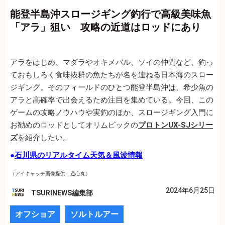
能登半島沖スロージギング釣行で高級美味魚
「アラ」狙い 攻略の近道はロッドにあり
アラをはじめ、マダラやオキメバル、ソイの仲間など、釣っ
ておもしろく食味抜群の魚たちが名を連ねる日本海のスロー
ジギング。そのフィールドのひとつ能登半島沖は、希少魚の
アラと高確率で出会えるため注目を集めている。今回、この
ゲームの攻略ノウハウや実釣のほか、スロージギング入門に
お勧めのロッドとしてオリムピックの
プロトンUX-SJシリー
ズ
を紹介したい。
●
石川県のリアルタイム天気＆風波情報
（アイキャッチ画像提供：遊心丸）
2024年6月25日
TSURINEWS編集部
オフショア
ソルトルアー