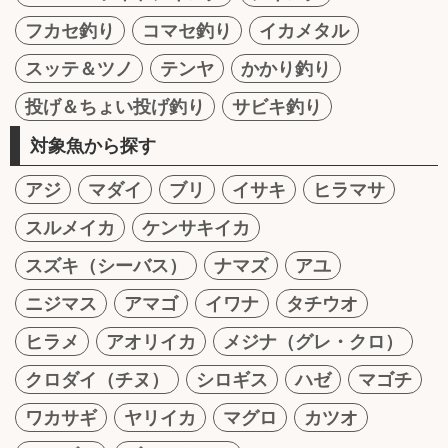
フカセ釣り
コマセ釣り
イカメタル
スッテ＆ツノ
テンヤ
かかり釣り
投げ＆ちょい投げ釣り
サビキ釣り
対象魚から探す
アジ
マダイ
ブリ
イサキ
ヒラマサ
スルメイカ
ケンサキイカ
スズキ（シーバス）
ナマズ
アユ
ニジマス
アマゴ
イワナ
タチウオ
ヒラメ
アオリイカ
メジナ（グレ・クロ）
クロダイ（チヌ）
シロギス
ハゼ
マゴチ
ワカサギ
ヤリイカ
マグロ
カツオ