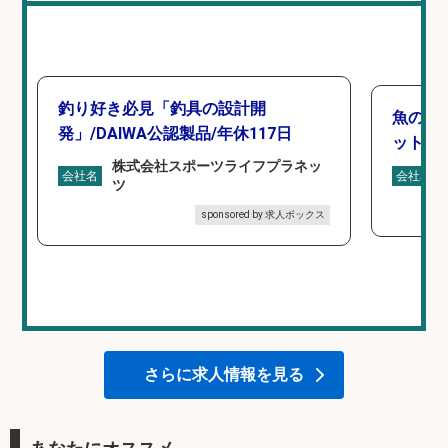
釣り好き必見「釣具の設計開
魚の「
発」/DAIWA公認製品/年休117日
ットを
株式会社スポーツライフプラネッ
会社名
会社名
ツ
sponsored by 求人ボックス
さらに求人情報を見る