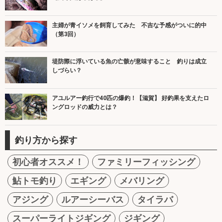
主婦が青イソメを飼育してみた 不吉な予感がついに的中
（第3回）
堤防際に浮いている魚の亡骸が意味すること 釣りは成立
しづらい？
アユルアー釣行で40匹の爆釣！【滋賀】 好釣果を支えたロ
ングロッドの威力とは？
釣り方から探す
初心者オススメ！
ファミリーフィッシング
鮎トモ釣り
エギング
メバリング
アジング
ルアーシーバス
タイラバ
スーパーライトジギング
ジギング