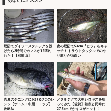
あなたにオススメ
堤防でダイソーメタルジグを投
夜の堤防で53cm『ヒラ』をキャ
げたら2時間でカマスが12匹釣
ッチ！ トラウトタックルでのや
れた！【和歌山】
り取りが面白い
真夏のチニングにおける3つのレ
メタルジグで大型シロギスを狙
ンジ【ボトム・中層・トップ】
ってみた【佐賀】着底と同時に
攻略法
27.5cmでかキスがヒット！