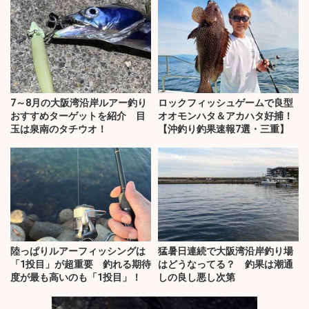
7～8月の大阪湾沿岸ルアー釣り
ロックフィッシュゲームで良型
おすすめターゲットを紹介 目
オオモンハタ＆アカハタ好捕！
玉は泉南のタチウオ！
【沖釣り釣果速報7選・三重】
陸っぱりルアーフィッシングは
猛暑日連続で大阪湾沿岸釣り場
「1投目」が超重要 釣れる期待
はどうなってる？ 釣果は潮通
度が最も高いのも「1投目」！
しの良し悪し次第