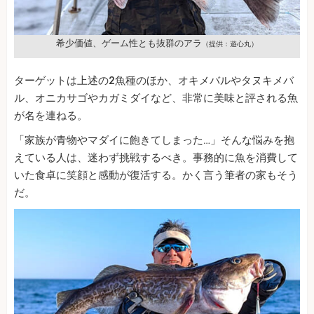
希少価値、ゲーム性とも抜群のアラ
（提供：遊心丸）
ターゲットは上述の2魚種のほか、オキメバルやタヌキメバ
ル、オニカサゴやカガミダイなど、非常に美味と評される魚
が名を連ねる。
「家族が青物やマダイに飽きてしまった…」そんな悩みを抱
えている人は、迷わず挑戦するべき。事務的に魚を消費して
いた食卓に笑顔と感動が復活する。かく言う筆者の家もそう
だ。