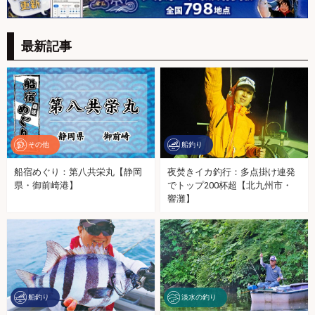
最新記事
その他
船釣り
船宿めぐり：第八共栄丸【静岡
夜焚きイカ釣行：多点掛け連発
県・御前崎港】
でトップ200杯超【北九州市・
響灘】
船釣り
淡水の釣り