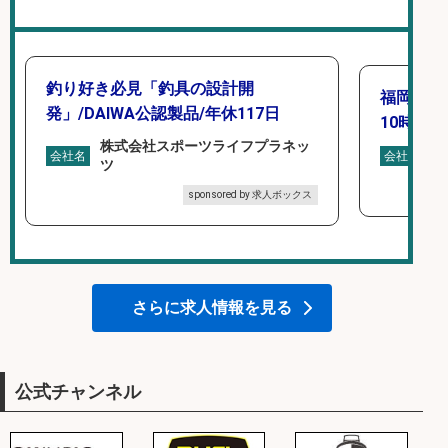
釣り好き必見「釣具の設計開
福岡「現
発」/DAIWA公認製品/年休117日
10時間/
株式会社スポーツライフプラネッ
広
会社名
会社名
ツ
sponsored by 求人ボックス
さらに求人情報を見る
公式チャンネル