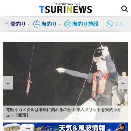
コ
ン
テ
船釣り
海釣り
海釣り施設
ソルト
ン
ツ
へ
ス
キ
ッ
プ
←
→
【特集】渓流釣りを始めよう！！
電動イカメタルは本当に釣れるのか？ 導入メリットを実釣レビ
釣りができるキャンプ場は本当に魚釣れる？ 釣りのプロが実釣
船釣りの専門家が「転びにくくなるシャツ」を検証 風速10mの
釣り人の特権『イカの沖干し』は寝かせるともっとウマい？ 3種
【釣りの偏光サングラス】おすすめ30選を本気で比較｜コスパ最
「ハードコア」シリーズのミノー縛りで良型ヒラスズキを連打
「テクニカルなゲームでこそ威力発揮！」最新イカメタルロッド
「釣果がアップする魔法のベルト？」 現役船長がフィッシング
LINEで『TSURINEWS』の厳選記事が届く！「アカウントメディ
サカナについて、「知識」「魚食」「飼育」のおもしろ情報をお
アユルアー釣行で40匹の爆釣！【滋賀】 好釣果を支えたロング
船長直伝！スルメイカ数釣りを楽しむコツ 最適なタックルと電
「釣りの頑固な汚れと臭い諦めてない？」遊漁船でアルカリ電解
ュー【響灘】
検証＆キャンプ飯も満喫
中で1日船釣りをしてみた
の保存方法を徹底検証
強の一本と”後悔しない選び方”（2026年最新）
【長崎】ランガンでサラシを攻略！
でケンサキイカを攻略【福井】
NO FISHING, NO WORK 〜嘘みたいな本当の話〜
ベルトを愛用する理由とは
釣り好き歓迎！特化型求人情報サービス
アプラットフォーム」に新規参画
船釣り情報
釣りカタログギフト
届け！
ロッドの威力とは？
動バッテリーがキモ？
水を使ってみたら衝撃の結果に