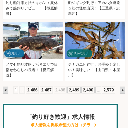
釣り船利用方法のキホン：夏休
船ジギング釣行：アカハタ連発
みで船釣りデビュー！【徹底解
＆幻の怪魚出現！【三重県・志
説】
摩沖】
海釣り
淡水の釣り
ノマセ釣り攻略：活きエサで目
テナガエビ釣行：お手軽！楽し
指せわらしべ長者！【徹底解
い！美味しい！【山口県・木屋
説】
川】
<
>
1
…
2,486
2,487
2,488
2,489
2,490
…
2,579
「釣り好き歓迎」求人情報
求人情報を掲載希望の方はコチラ