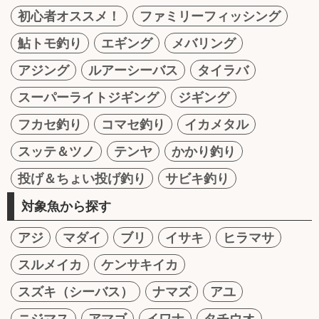
初心者オススメ！
ファミリーフィッシング
鮎トモ釣り
エギング
メバリング
アジング
ルアーシーバス
タイラバ
スーパーライトジギング
ジギング
フカセ釣り
コマセ釣り
イカメタル
スッテ＆ツノ
テンヤ
かかり釣り
投げ＆ちょい投げ釣り
サビキ釣り
対象魚から探す
アジ
マダイ
ブリ
イサキ
ヒラマサ
スルメイカ
ケンサキイカ
スズキ（シーバス）
ナマズ
アユ
ニジマス
アマゴ
イワナ
タチウオ