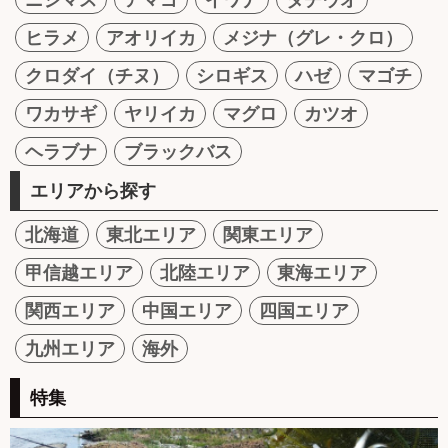
ヒラメ
アオリイカ
メジナ（グレ・クロ）
クロダイ（チヌ）
シロギス
ハゼ
マゴチ
ワカサギ
ヤリイカ
マグロ
カツオ
ヘラブナ
ブラックバス
エリアから探す
北海道
東北エリア
関東エリア
甲信越エリア
北陸エリア
東海エリア
関西エリア
中国エリア
四国エリア
九州エリア
海外
特集