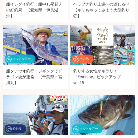
船イシダイ釣行：船中15尾超え
ヘラブナ釣り上達への道しるべ
の好釣果！【愛知県・伊良湖
【キミもやってみよう大型釣り
沖】
②】
ソルトルアー
その他
船タチウオ釣行：ジギングでド
釣りする女性がキラリ！
ラゴン級が連発！【千葉県・宮
『#tsurijoy』ピックアップ
川丸】
vol.18
船釣り
ソルトルアー