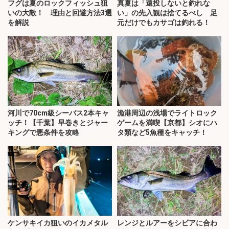
フグは夏のロックフィッシュ狙
真夏は「遠投しないと釣れな
いの大敵！ 理由と回避方法3選
い」の先入観は捨てるべし 足
を解説
元だけでもカサゴは釣れる！
河川で70cm級シーバス2本キャ
漁港周辺の浅場でライトロック
ッチ！【千葉】早巻きとジャー
ゲームを満喫【京都】シオにハ
キングで悪条件を攻略
タ類など5魚種をキャッチ！
ケンサキイカ狙いのイカメタル
レンジとルアーをシビアに合わ