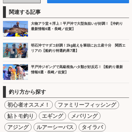
関連する記事
大物アラ堂々浮上！平戸沖で大型魚狙いが好調！【沖釣り
最新情報6選・長崎／佐賀】
明石沖でマダコ好調！2kg超えを筆頭にお土産十分 関西エ
リアの【船釣り特選釣果7選】
平戸沖ジギングで高級根魚ハタ類が好反応！【船釣り最新
情報6選・長崎／佐賀】
釣り方から探す
初心者オススメ！
ファミリーフィッシング
鮎トモ釣り
エギング
メバリング
アジング
ルアーシーバス
タイラバ