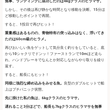
無事、ランディングに成功したのは4kgクラスのヒラマサ。
しかし、その後は再び静かな時間となり移動を決断。15分ほ
ど移動したポイントで再開。
すると、1投目で再びヒット！
重量感はあるものの、青物特有の突っ込みはなく、浮いてき
たのは60cm級のヒラメ。
再びおいしい魚をゲットして気分良く釣りをしていると、底
から10シャクリでドンッ！ファーストランで10mほど走ら
れ、ハンドブレーキでなんとか対応しながらやり取りを繰り
返す。
すると、船長にもヒット！
同様に強烈な締め込みをみせる魚。
良型のダブルヒットで船
上はプチパニック状態。
先に掛けた私の魚は、6kgクラスのヒラマサ。
遅れること3分ほどで、船長も7kgクラスのヒラマサを無事