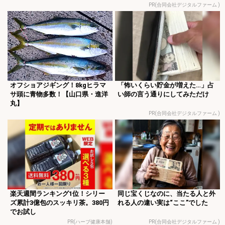
PR(合同会社デジタルファーム )
オフショアジギング！8kgヒラマ
「怖いくらい貯金が増えた…」占
サ頭に青物多数！【山口県・進洋
い師の言う通りにしてみただけ
丸】
PR(合同会社デジタルファーム )
楽天週間ランキング1位！シリー
同じ宝くじなのに、当たる人と外
ズ累計3億包のスッキリ茶。380円
れる人の違い実は“ここ”でした
でお試し
PR(ハーブ健康本舗)
PR(合同会社デジタルファーム )