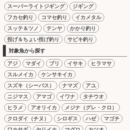
スーパーライトジギング
ジギング
フカセ釣り
コマセ釣り
イカメタル
スッテ＆ツノ
テンヤ
かかり釣り
投げ＆ちょい投げ釣り
サビキ釣り
対象魚から探す
アジ
マダイ
ブリ
イサキ
ヒラマサ
スルメイカ
ケンサキイカ
スズキ（シーバス）
ナマズ
アユ
ニジマス
アマゴ
イワナ
タチウオ
ヒラメ
アオリイカ
メジナ（グレ・クロ）
クロダイ（チヌ）
シロギス
ハゼ
マゴチ
ワカサギ
ヤリイカ
マグロ
カツオ