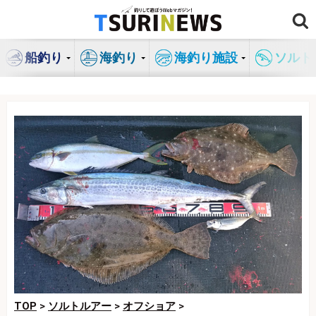
コ
ン
テ
船釣り
海釣り
海釣り施設
ソルト
ン
ツ
へ
ス
キ
ッ
プ
TOP
>
ソルトルアー
>
オフショア
>