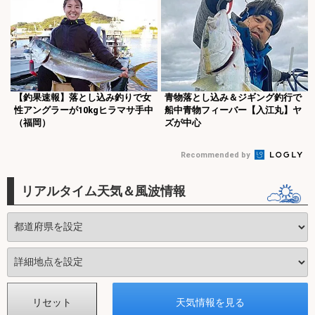
【釣果速報】落とし込み釣りで女
青物落とし込み＆ジギング釣行で
性アングラーが10kgヒラマサ手中
船中青物フィーバー【入江丸】ヤ
（福岡）
ズが中心
Recommended by
リアルタイム天気＆風波情報