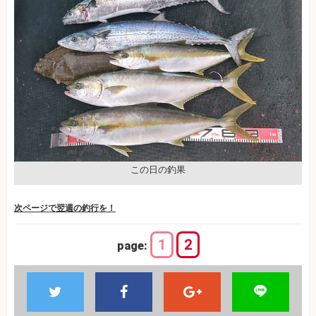
この日の釣果
次ページで翌週の釣行を！
1
2
page: