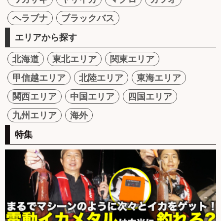
ヘラブナ
ブラックバス
エリアから探す
北海道
東北エリア
関東エリア
甲信越エリア
北陸エリア
東海エリア
関西エリア
中国エリア
四国エリア
九州エリア
海外
特集