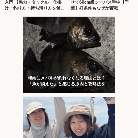
入門 【魅力・タックル・仕掛
せて60cm級シーバス手中【千
け・釣り方・持ち帰り方を解
葉】好条件もなぜか苦戦
説】
梅雨にメバルが釣れなくなる理由とは？
「魚が消えた」と感じる原因と攻略法を解
説