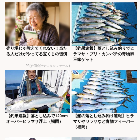
売り場じゃ教えてくれない！当た
【釣果速報】落とし込み釣りでヒ
る人だけがやってる宝くじの習慣
ラマサ・ブリ・カンパチの青物御
三家ゲット
PR(合同会社デジタルファーム )
【釣果速報】落とし込みで120cm
【船の落とし込み釣り速報】ヒラ
オーバーヒラマサ浮上（福岡）
マサやワラサなど青物フィーバー
（福岡）