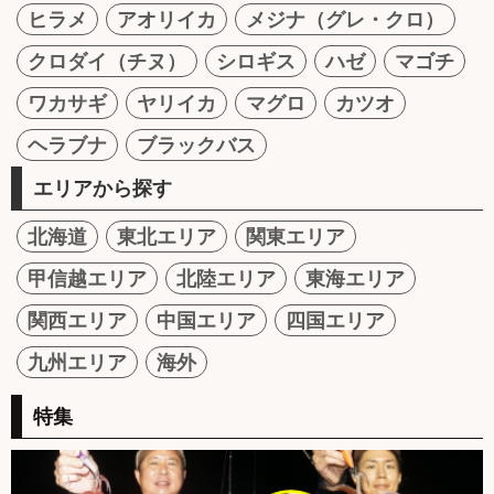
ヒラメ
アオリイカ
メジナ（グレ・クロ）
クロダイ（チヌ）
シロギス
ハゼ
マゴチ
ワカサギ
ヤリイカ
マグロ
カツオ
ヘラブナ
ブラックバス
エリアから探す
北海道
東北エリア
関東エリア
甲信越エリア
北陸エリア
東海エリア
関西エリア
中国エリア
四国エリア
九州エリア
海外
特集