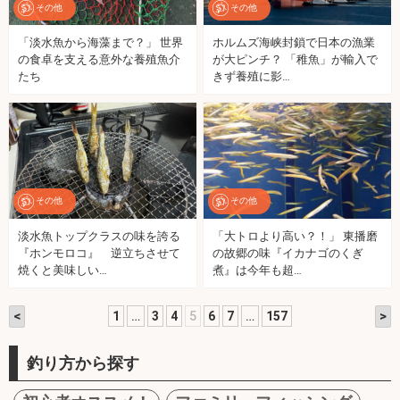
その他
その他
「淡水魚から海藻まで？」 世界
ホルムズ海峡封鎖で日本の漁業
の食卓を支える意外な養殖魚介
が大ピンチ？ 「稚魚」が輸入で
たち
きず養殖に影…
その他
その他
淡水魚トップクラスの味を誇る
「大トロより高い？！」 東播磨
『ホンモロコ』 逆立ちさせて
の故郷の味『イカナゴのくぎ
焼くと美味しい…
煮』は今年も超…
<
>
1
…
3
4
5
6
7
…
157
釣り方から探す