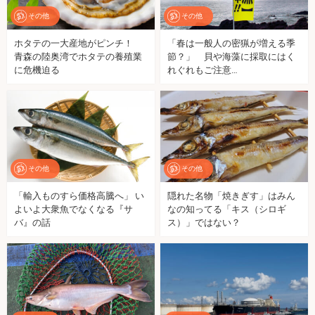
その他
その他
ホタテの一大産地がピンチ！
「春は一般人の密猟が増える季
青森の陸奥湾でホタテの養殖業
節？」 貝や海藻に採取にはく
に危機迫る
れぐれもご注意…
その他
その他
「輸入ものすら価格高騰へ」 い
隠れた名物「焼きぎす」はみん
よいよ大衆魚でなくなる『サ
なの知ってる「キス（シロギ
バ』の話
ス）」ではない？