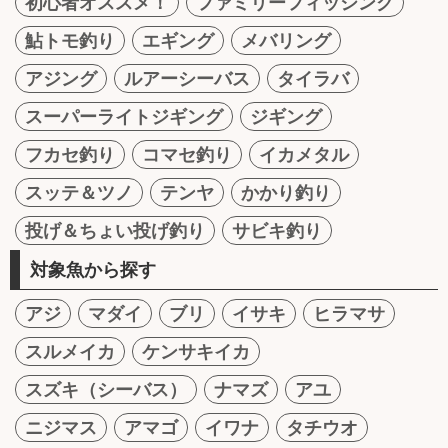
初心者オススメ！
ファミリーフィッシング
鮎トモ釣り
エギング
メバリング
アジング
ルアーシーバス
タイラバ
スーパーライトジギング
ジギング
フカセ釣り
コマセ釣り
イカメタル
スッテ＆ツノ
テンヤ
かかり釣り
投げ＆ちょい投げ釣り
サビキ釣り
対象魚から探す
アジ
マダイ
ブリ
イサキ
ヒラマサ
スルメイカ
ケンサキイカ
スズキ（シーバス）
ナマズ
アユ
ニジマス
アマゴ
イワナ
タチウオ