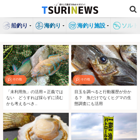
コ
ン
テ
船釣り
海釣り
海釣り施設
ソルト
ン
ツ
へ
ス
キ
ッ
プ
その他
その他
「未利用魚」の活用＝正義では
目玉を調べると行動履歴が分か
ない どうすれば採らずに済む
る？ 魚だけでなくヒグマの生
かも考えるべき…
態調査にも活用