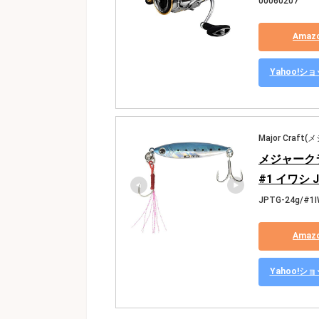
00060207
Ama
Yahoo!
Major Craf
メジャークラ
#1 イワシ J
JPTG-24g/#1I
Ama
Yahoo!