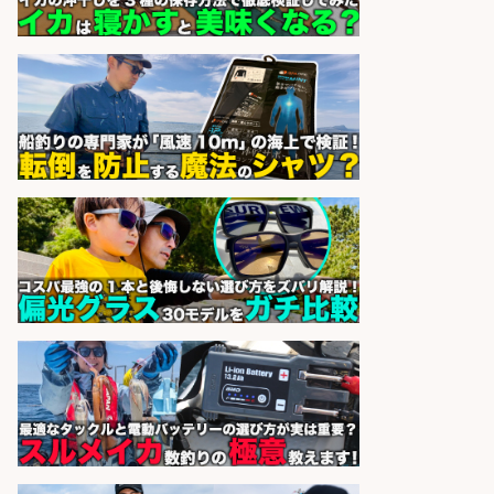
sponsored by 求人ボックス
コンビニ/広島県/魚を捌ける方必見
鮮魚コーナーでの加工作業/週4日か
ら勤務OK/残業少なめ
株式会社ホットスタッフ五日市
会社名
sponsored by 求人ボックス
食品工場での魚のパック詰め・梱包
株式会社ヒューマンアイ
会社名
sponsored by 求人ボックス
さらに求人情報を見る