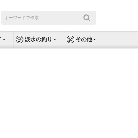
検
検
索:
索
イ
淡水の釣り
その他