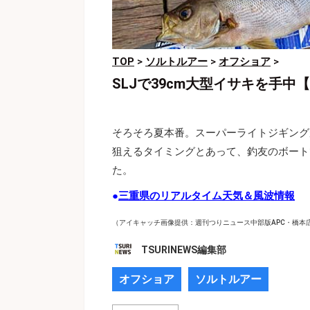
TOP
>
ソルトルアー
>
オフショア
>
SLJで39cm大型イサキを手
そろそろ夏本番。スーパーライトジギング
狙えるタイミングとあって、釣友のボート
た。
●
三重県のリアルタイム天気＆風波情報
（アイキャッチ画像提供：週刊つりニュース中部版APC・橋本
TSURINEWS編集部
オフショア
ソルトルアー