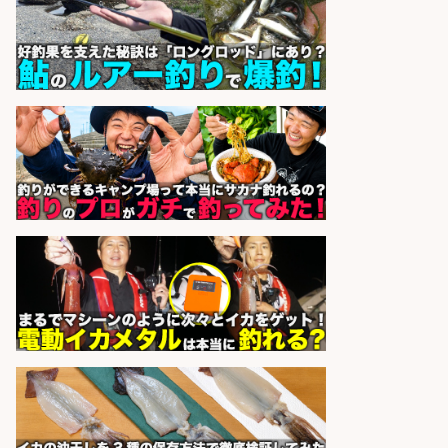
sponsored by 求人ボックス
配達/ドライバー/ドライバー補助 魚
の梱包 年齢経験不問/完全週休2日で
最低月収33万円保証
株式会社ワイズ
会社名
sponsored by 求人ボックス
釣り具などの出荷作業～～/工場/製
造
UTグループ株式会社
会社名
sponsored by 求人ボックス
魚をさばける方必見「鮮魚部門スタ
ッフ」/3つの働き方が選べる
株式会社旬
会社名