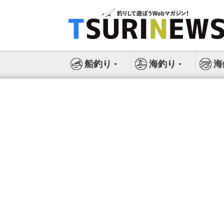
コ
ン
テ
ン
ツ
船釣り
海釣り
海
へ
ス
キ
ッ
プ