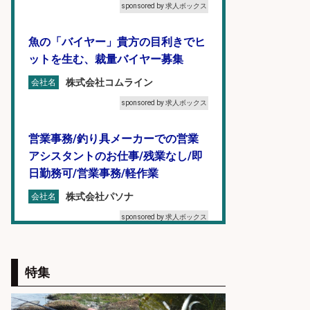
sponsored by 求人ボックス
魚の「バイヤー」貴方の目利きでヒ
ットを生む、裁量バイヤー募集
株式会社コムライン
会社名
sponsored by 求人ボックス
営業事務/釣り具メーカーでの営業
アシスタントのお仕事/残業なし/即
日勤務可/営業事務/軽作業
株式会社パソナ
会社名
sponsored by 求人ボックス
フィッシング用品の「製品開発設
計」
特集
メガバス株式会社
会社名