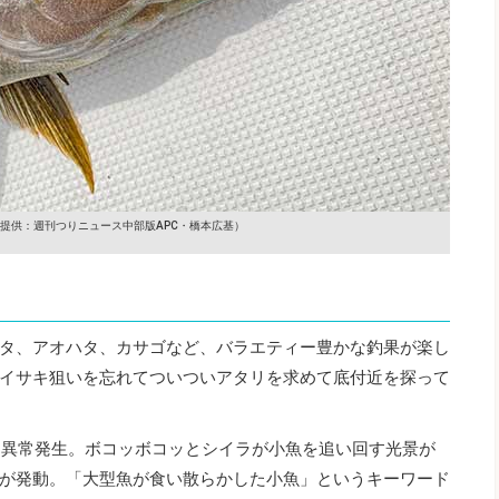
提供：週刊つりニュース中部版APC・橋本広基）
タ、アオハタ、カサゴなど、バラエティー豊かな釣果が楽し
イサキ狙いを忘れてついついアタリを求めて底付近を探って
に異常発生。ボコッボコッとシイラが小魚を追い回す光景が
が発動。「大型魚が食い散らかした小魚」というキーワード