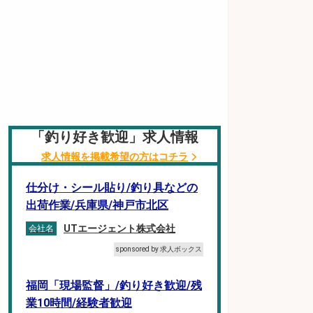
「釣り好き歓迎」求人情報
求人情報を掲載希望の方はコチラ
仕分け・シール貼り/釣り具などの
出荷作業/兵庫県/神戸市北区
UTエージェント株式会社
会社名
sponsored by 求人ボックス
福岡「現場監督」/釣り好き歓迎/残
業10時間/経験者歓迎