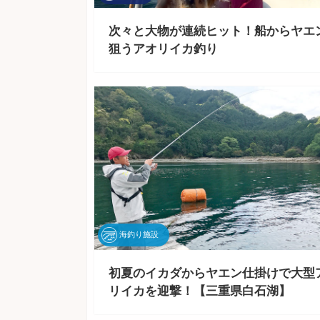
次々と大物が連続ヒット！船からヤエ
狙うアオリイカ釣り
海釣り施設
初夏のイカダからヤエン仕掛けで大型
リイカを迎撃！【三重県白石湖】