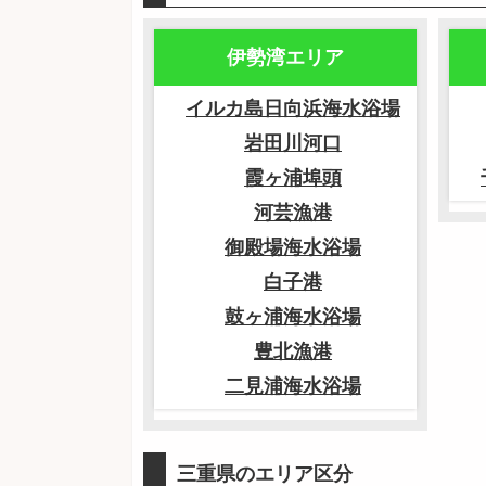
伊勢湾エリア
イルカ島日向浜海水浴場
岩田川河口
霞ヶ浦埠頭
河芸漁港
御殿場海水浴場
白子港
鼓ヶ浦海水浴場
豊北漁港
二見浦海水浴場
三重県のエリア区分