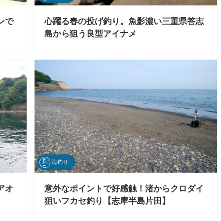
ンで
心躍る春の投げ釣り。魚影濃い三重県答志
島から狙う良型アイナメ
海釣り
アオ
意外なポイントで好感触！渚からクロダイ
狙いフカセ釣り【志摩半島片田】