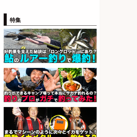
パーソルファクトリーパートナ
会社名
ーズ株式会社
sponsored by 求人ボックス
特集
魚の「バイヤー」貴方の目利きで
ヒットを生む、裁量バイヤー募集
株式会社コムライン
会社名
sponsored by 求人ボックス
釣り具などの出荷作業～～/工場/製
造
UTグループ株式会社
会社名
sponsored by 求人ボックス
魚をさばける方必見「鮮魚部門ス
タッフ」/3つの働き方が選べる
株式会社旬
会社名