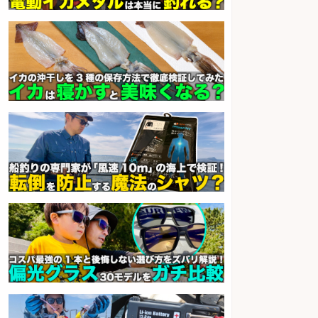
sponsored by 求人ボックス
製造「組立・加工」/釣り具部品の
製造企業にてNC旋盤加工機の操作
日勤寮完備
フジアルテ株式会社
会社名
sponsored by 求人ボックス
日払いOKで即日収入/製造スタッ
フ/「広島市佐伯区」お魚のパック
詰めや品出し業務/広島市佐伯区内/
「時給1,200円」日払い可/残業少な
め×週4日〜OK×車通勤OK
株式会社ホットスタッフ五日市
会社名
sponsored by 求人ボックス