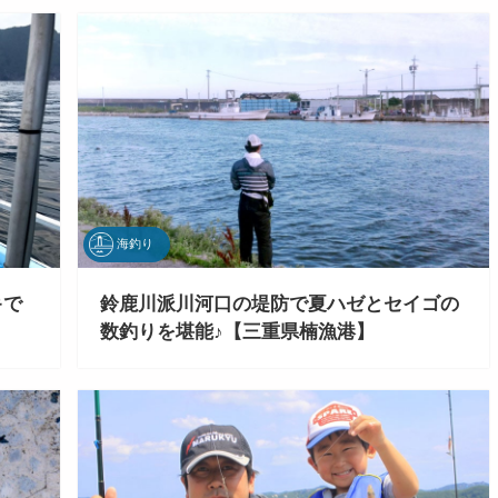
海釣り
キで
鈴鹿川派川河口の堤防で夏ハゼとセイゴの
数釣りを堪能♪【三重県楠漁港】