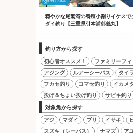
海釣り施設
穏やかな尾鷲湾の養殖小割りイケスで
ダイ釣り【三重県引本浦郁義丸】
釣り方から探す
初心者オススメ！
ファミリーフィ
アジング
ルアーシーバス
タイ
フカセ釣り
コマセ釣り
イカメ
投げ＆ちょい投げ釣り
サビキ釣り
対象魚から探す
アジ
マダイ
ブリ
イサキ
スズキ（シーバス）
ナマズ
ア