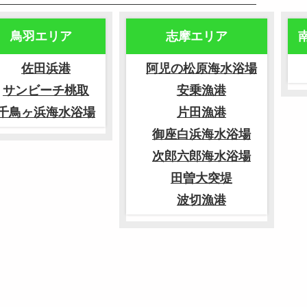
鳥羽エリア
志摩エリア
佐田浜港
阿児の松原海水浴場
サンビーチ桃取
安乗漁港
千鳥ヶ浜海水浴場
片田漁港
御座白浜海水浴場
次郎六郎海水浴場
田曽大突堤
波切漁港