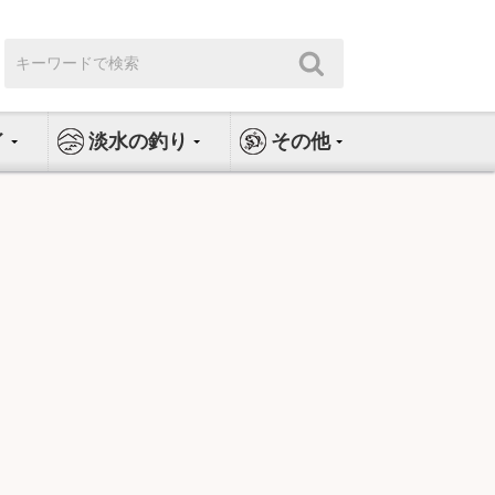
検
検
索:
索
イ
淡水の釣り
その他