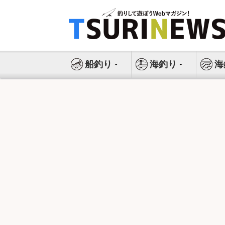
コ
ン
テ
ン
ツ
船釣り
海釣り
海
へ
ス
キ
ッ
プ