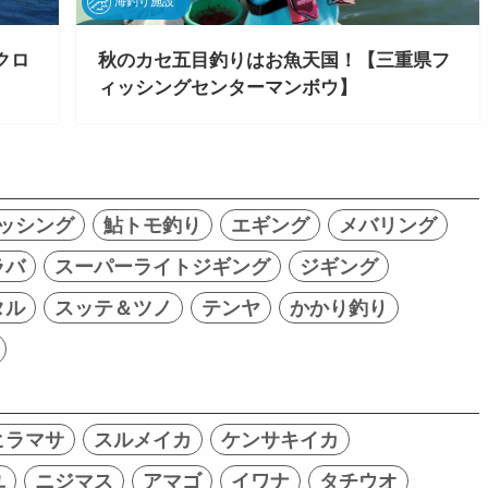
海釣り施設
クロ
秋のカセ五目釣りはお魚天国！【三重県フ
ィッシングセンターマンボウ】
ッシング
鮎トモ釣り
エギング
メバリング
ラバ
スーパーライトジギング
ジギング
タル
スッテ＆ツノ
テンヤ
かかり釣り
ヒラマサ
スルメイカ
ケンサキイカ
ユ
ニジマス
アマゴ
イワナ
タチウオ