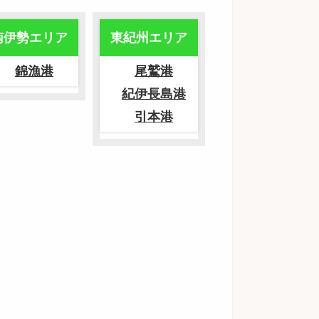
南伊勢エリア
東紀州エリア
錦漁港
尾鷲港
紀伊長島港
引本港