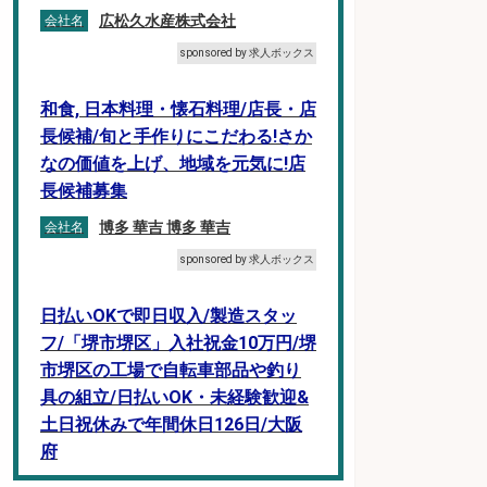
広松久水産株式会社
会社名
sponsored by 求人ボックス
和食, 日本料理・懐石料理/店長・店
長候補/旬と手作りにこだわる!さか
なの価値を上げ、地域を元気に!店
長候補募集
博多 華吉 博多 華吉
会社名
sponsored by 求人ボックス
日払いOKで即日収入/製造スタッ
フ/「堺市堺区」入社祝金10万円/堺
市堺区の工場で自転車部品や釣り
具の組立/日払いOK・未経験歓迎&
土日祝休みで年間休日126日/大阪
府