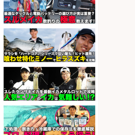
「魚の養殖に関するプロジェクト
」試験実験業務/総合メーカーでの
お仕事です
株式会社スタッフサービス エン
会社名
ジニアガイド
sponsored by 求人ボックス
さらに求人情報を見る