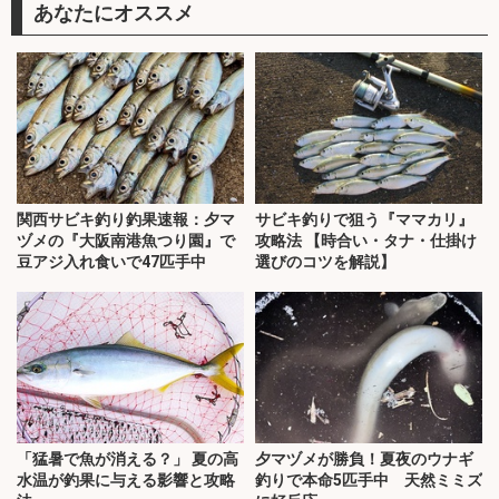
あなたにオススメ
関西サビキ釣り釣果速報：夕マ
サビキ釣りで狙う『ママカリ』
ヅメの『大阪南港魚つり園』で
攻略法 【時合い・タナ・仕掛け
豆アジ入れ食いで47匹手中
選びのコツを解説】
「猛暑で魚が消える？」 夏の高
夕マヅメが勝負！夏夜のウナギ
水温が釣果に与える影響と攻略
釣りで本命5匹手中 天然ミミズ