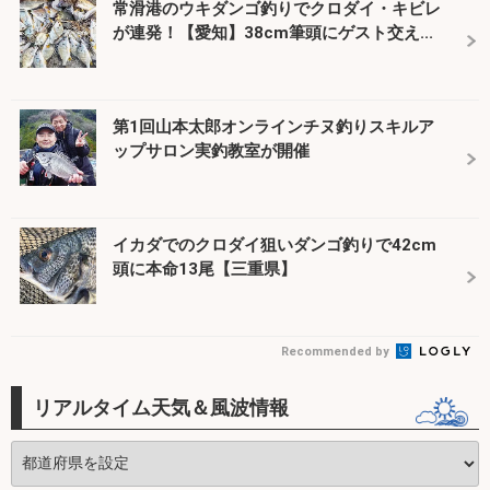
常滑港のウキダンゴ釣りでクロダイ・キビレ
が連発！【愛知】38cm筆頭にゲスト交え...
第1回山本太郎オンラインチヌ釣りスキルア
ップサロン実釣教室が開催
イカダでのクロダイ狙いダンゴ釣りで42cm
頭に本命13尾【三重県】
Recommended by
リアルタイム天気＆風波情報