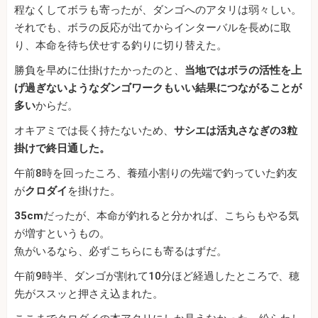
程なくしてボラも寄ったが、ダンゴへのアタリは弱々しい。
それでも、ボラの反応が出てからインターバルを長めに取
り、本命を待ち伏せする釣りに切り替えた。
勝負を早めに仕掛けたかったのと、
当地ではボラの活性を上
げ過ぎないようなダンゴワークもいい結果につながることが
多い
からだ。
オキアミでは長く持たないため、
サシエは活丸さなぎの3粒
掛けで終日通した。
午前8時を回ったころ、養殖小割りの先端で釣っていた釣友
が
クロダイ
を掛けた。
35cm
だったが、本命が釣れると分かれば、こちらもやる気
が増すというもの。
魚がいるなら、必ずこちらにも寄るはずだ。
午前9時半、ダンゴが割れて10分ほど経過したところで、穂
先がススッと押さえ込まれた。