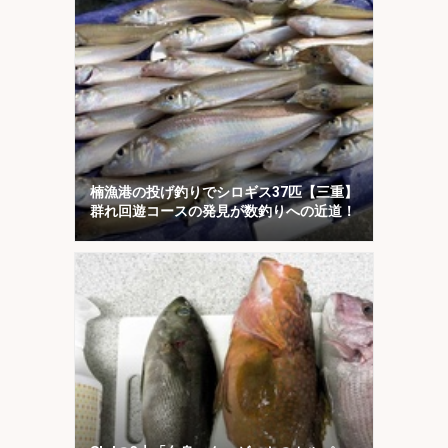
楠漁港の投げ釣りでシロギス37匹【三重】
群れ回遊コースの発見が数釣りへの近道！