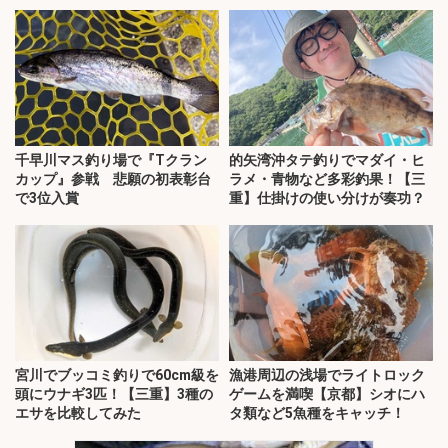
千早川マス釣り場で『Tクラン
的矢湾沖タテ釣りでマダイ・ヒ
カップ』参戦 悲願の初表彰台
ラメ・青物など多彩釣果！【三
で3位入賞
重】仕掛けの使い分けが奏功？
宮川でブッコミ釣りで60cm級を
漁港周辺の浅場でライトロック
頭にウナギ3匹！【三重】3種の
ゲームを満喫【京都】シオにハ
エサを比較してみた
タ類など5魚種をキャッチ！