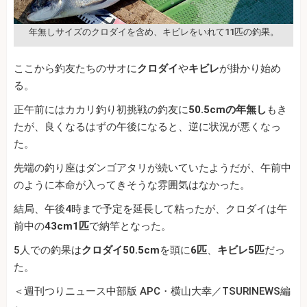
年無しサイズのクロダイを含め、キビレをいれて11匹の釣果。
ここから釣友たちのサオに
クロダイ
や
キビレ
が掛かり始め
る。
正午前にはカカリ釣り初挑戦の釣友に
50.5cmの年無し
もき
たが、良くなるはずの午後になると、逆に状況が悪くなっ
た。
先端の釣り座はダンゴアタリが続いていたようだが、午前中
のように本命が入ってきそうな雰囲気はなかった。
結局、午後4時まで予定を延長して粘ったが、クロダイは午
前中の
43cm1匹
で納竿となった。
5人での釣果は
クロダイ50.5cm
を頭に
6匹
、
キビレ5匹
だっ
た。
＜週刊つりニュース中部版 APC・横山大幸／TSURINEWS編