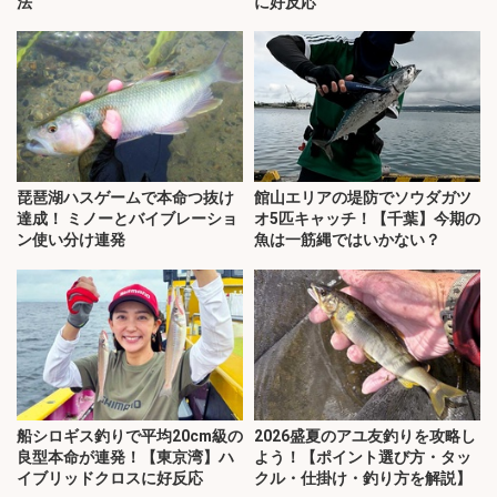
法
に好反応
琵琶湖ハスゲームで本命つ抜け
館山エリアの堤防でソウダガツ
達成！ ミノーとバイブレーショ
オ5匹キャッチ！【千葉】今期の
ン使い分け連発
魚は一筋縄ではいかない？
船シロギス釣りで平均20cm級の
2026盛夏のアユ友釣りを攻略し
良型本命が連発！【東京湾】ハ
よう！【ポイント選び方・タッ
イブリッドクロスに好反応
クル・仕掛け・釣り方を解説】