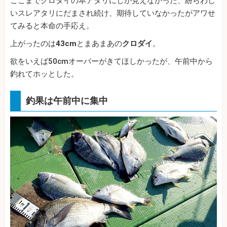
ここまでクロダイの本アタリにしか見えなかった、紛らわし
いスレアタリにだまされ続け、期待していなかったがアワせ
てみると本命の手応え。
上がったのは
43cm
とまあまあの
クロダイ
。
欲をいえば50cmオーバーがきてほしかったが、午前中から
釣れてホッとした。
釣果は午前中に集中