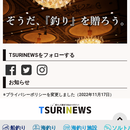
TSURINEWSをフォローする
お知らせ
※プライバシーポリシーを変更しました（2022年11月17日）
船釣り
海釣り
海釣り施設
ソルト