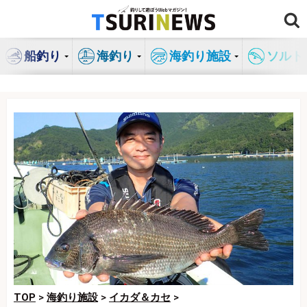
コ
ン
テ
船釣り
海釣り
海釣り施設
ソルト
ン
ツ
へ
ス
キ
ッ
プ
TOP
>
海釣り施設
>
イカダ＆カセ
>