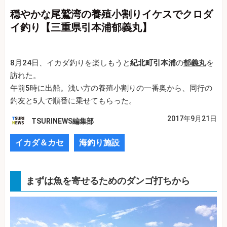
穏やかな尾鷲湾の養殖小割りイケスでクロダ
イ釣り【三重県引本浦郁義丸】
8月24日、イカダ釣りを楽しもうと
紀北町引本浦
の
郁義丸
を
訪れた。
午前5時に出船。浅い方の養殖小割りの一番奥から、同行の
釣友と5人で順番に乗せてもらった。
2017年9月21日
TSURINEWS編集部
イカダ＆カセ
海釣り施設
まずは魚を寄せるためのダンゴ打ちから