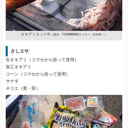
オキアミカット中
（提供：TSURINEWSライター・杉本隼一）
さしエサ
生オキアミ（コマセから拾って使用）
加工オキアミ
コーン（コマセから拾って使用）
サナギ
ネリエ（黄・茶）