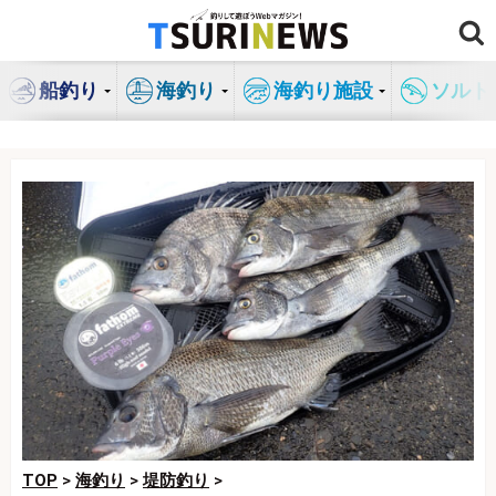
コ
ン
テ
船釣り
海釣り
海釣り施設
ソルト
ン
ツ
へ
ス
キ
ッ
プ
TOP
>
海釣り
>
堤防釣り
>