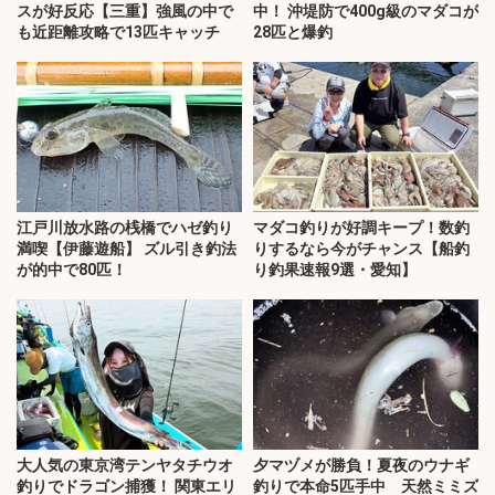
スが好反応【三重】強風の中で
中！ 沖堤防で400g級のマダコが
も近距離攻略で13匹キャッチ
28匹と爆釣
江戸川放水路の桟橋でハゼ釣り
マダコ釣りが好調キープ！数釣
満喫【伊藤遊船】 ズル引き釣法
りするなら今がチャンス【船釣
が的中で80匹！
り釣果速報9選・愛知】
大人気の東京湾テンヤタチウオ
夕マヅメが勝負！夏夜のウナギ
釣りでドラゴン捕獲！ 関東エリ
釣りで本命5匹手中 天然ミミズ