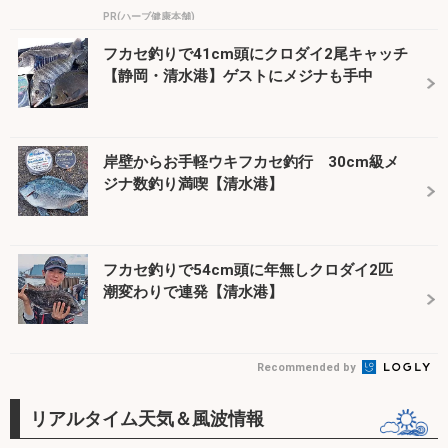
PR(ハーブ健康本舗)
フカセ釣りで41cm頭にクロダイ2尾キャッチ
【静岡・清水港】ゲストにメジナも手中
岸壁からお手軽ウキフカセ釣行 30cm級メ
ジナ数釣り満喫【清水港】
フカセ釣りで54cm頭に年無しクロダイ2匹
潮変わりで連発【清水港】
Recommended by
リアルタイム天気＆風波情報