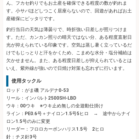
ん、フカセ釣りでもお土産を確保できる程度の数が釣れま
す。小サバほどしつこく居座らないので、回遊があればお土
産確保にピッタリです。
釣行当日の天気は薄曇りで、時折強い日差しが照りつけま
す。ただ、カンカン照りの晴天ではない分、ある程度直射日
光が抑えられている印象です。空気は蒸し暑く立っているだ
けでもじっとりと汗をかくため、こまめな水分・塩分補給は
欠かせません。また、ある程度日差しが抑えられているとは
いえ、紫外線が強いので日焼け対策も忘れずに行います。
使用タックル
ロッド：がま磯 アルデナ0-53
リール：インパルト2500SH-LBD
ウキ：00ウキ ※ウキ止め無しの全遊動仕掛け
ライン：PE0.6号＋ナイロン1.5号5ヒロ → 途中からナイ
ロン1.5号のみに変更
リーダー：フロロカーボンハリス1.5号 2ヒロ
針：チヌ針3号