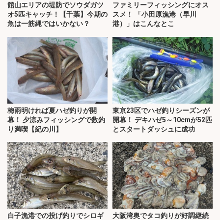
館山エリアの堤防でソウダガツ
ファミリーフィッシングにオス
オ5匹キャッチ！【千葉】今期の
スメ！ 「小田原漁港（早川
魚は一筋縄ではいかない？
港）」はこんなとこ
梅雨明ければ夏ハゼ釣りが開
東京23区でハゼ釣りシーズンが
幕！ 夕涼みフィッシングで数釣
開幕！ デキハゼ5～10cmが52匹
り満喫【紀の川】
とスタートダッシュに成功
白子漁港での投げ釣りでシロギ
大阪湾奥でタコ釣りが好調継続