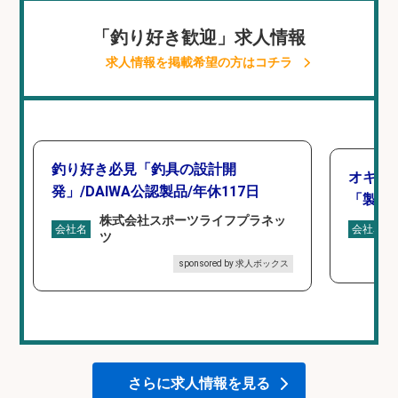
「釣り好き歓迎」求人情報
求人情報を掲載希望の方はコチラ
釣り好き必見「釣具の設計開
オキア
発」/DAIWA公認製品/年休117日
「製造
株式会社スポーツライフプラネッ
会社名
会社名
ツ
sponsored by 求人ボックス
さらに求人情報を見る