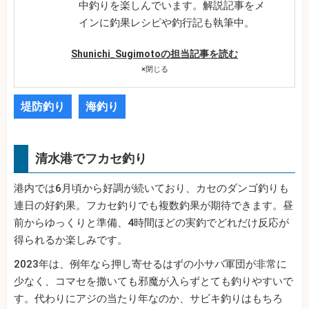
中釣りを楽しんでいます。解説記事をメ
インに釣果レシピや釣行記も執筆中。
Shunichi_Sugimotoの担当記事を読む
×
閉じる
堤防釣り
海釣り
清水港でフカセ釣り
港内では6月頃から好調が続いており、カセのダンゴ釣りも
連日の好釣果。フカセ釣りでも複数釣果が期待できます。昼
前からゆっくりと準備、4時間ほどの実釣でどれだけ反応が
得られるか楽しみです。
2023年は、例年なら押し寄せるはずの小サバ軍団が非常に
少なく、コマセを撒いても邪魔が入らずとても釣りやすいで
す。代わりにアジの当たり年なのか、サビキ釣りはもちろ