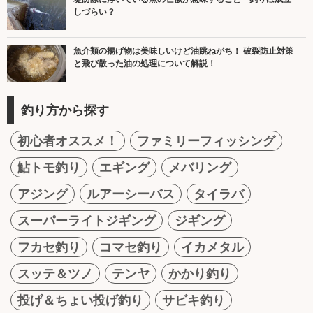
しづらい？
魚介類の揚げ物は美味しいけど油跳ねがち！ 破裂防止対策
と飛び散った油の処理について解説！
釣り方から探す
初心者オススメ！
ファミリーフィッシング
鮎トモ釣り
エギング
メバリング
アジング
ルアーシーバス
タイラバ
スーパーライトジギング
ジギング
フカセ釣り
コマセ釣り
イカメタル
スッテ＆ツノ
テンヤ
かかり釣り
投げ＆ちょい投げ釣り
サビキ釣り