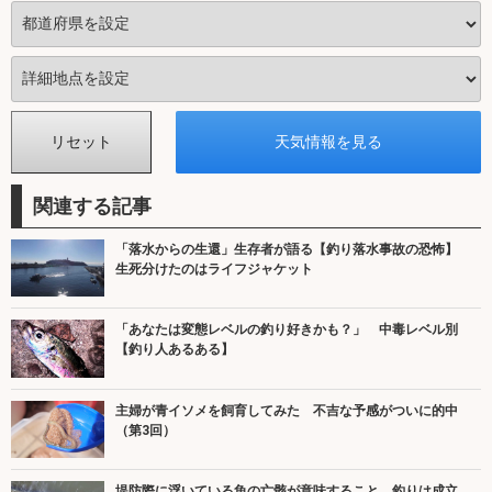
関連する記事
「落水からの生還」生存者が語る【釣り落水事故の恐怖】
生死分けたのはライフジャケット
「あなたは変態レベルの釣り好きかも？」 中毒レベル別
【釣り人あるある】
主婦が青イソメを飼育してみた 不吉な予感がついに的中
（第3回）
堤防際に浮いている魚の亡骸が意味すること 釣りは成立