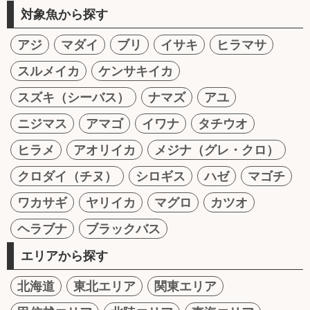
対象魚から探す
アジ
マダイ
ブリ
イサキ
ヒラマサ
スルメイカ
ケンサキイカ
スズキ（シーバス）
ナマズ
アユ
ニジマス
アマゴ
イワナ
タチウオ
ヒラメ
アオリイカ
メジナ（グレ・クロ）
クロダイ（チヌ）
シロギス
ハゼ
マゴチ
ワカサギ
ヤリイカ
マグロ
カツオ
ヘラブナ
ブラックバス
エリアから探す
北海道
東北エリア
関東エリア