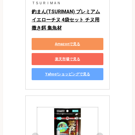
ＴＳＵＲＩＭＡＮ
釣まん(TSURIMAN) プレミアム
イエローチヌ 4袋セット チヌ用
撒き餌 集魚材
Amazonで見る
楽天市場で見る
Yahoo!ショッピングで見る