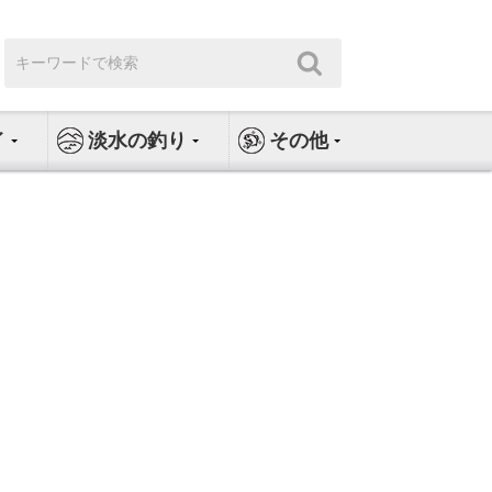
検
検
索:
索
イ
淡水の釣り
その他