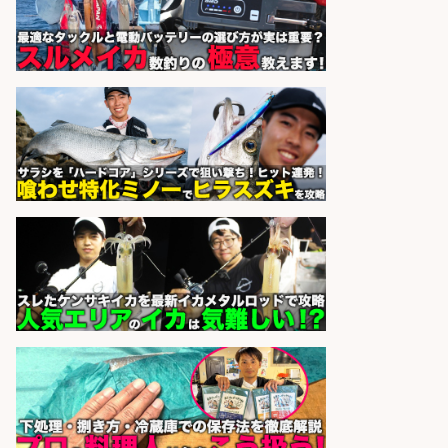
倉庫での釣り用品の軽作業スタッ
フ/未経験歓迎/交通費支給/制服貸
与/正社員登用あり
株式会社REnista
会社名
sponsored by 求人ボックス
日払いOKで即日収入/製造スタッフ/
「広島市佐伯区」「時給1,200円」
広島市佐伯区周辺でお魚のパック詰
めや品出しスタッフ/週4日〜OK×車
通勤OK×未経験歓迎/広島県/広島市
佐伯区
株式会社ホットスタッフ五日市
会社名
sponsored by 求人ボックス
さらに求人情報を見る