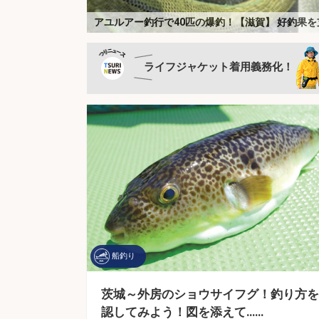
【釣りの偏光サングラス】おすすめ30選を本気で比
アユルアー釣行で40匹の爆釣！【滋賀】 好釣果
電動イカメタルは本当に釣れるのか？ 導入メリッ
釣りができるキャンプ場は本当に魚釣れる？ 釣り
船釣りの専門家が「転びにくくなるシャツ」を検証
釣り人の特権『イカの沖干し』は寝かせるともっと
新）
「ハードコア」シリーズのミノー縛りで良型ヒラ
「テクニカルなゲームでこそ威力発揮！」最新イ
船長直伝！スルメイカ数釣りを楽しむコツ 最適
NO FISHING, NO WORK 〜嘘みたいな本当の話〜
「釣りの頑固な汚れと臭い諦めてない？」遊漁船
「釣果がアップする魔法のベルト？」 現役船長が
釣り好き歓迎！特化型求人情報サービス
LINEで『TSURINEWS』の厳選記事が届く！
船釣り情報
釣りカタログギフト
サカナについて、「知識」「魚食」「飼育」のお
ライフジャケット着用義務化！
船釣り
茨城～外房のショウサイフグ！釣り方を
認してみよう！図を添えて……