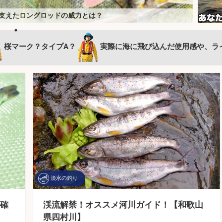
較｜コスパ最強の一本と”後悔しない選び方”（2026年最
を支えたロングロッドの威力とは？
トを実釣レビュー【響灘】
のプロが実釣検証＆キャンプ飯も満喫
 風速10mの中で1日船釣りをしてみた
ウマい？ 3種の保存方法を徹底検証
スズキを連打【長崎】ランガンでサラシを攻略！
カメタルロッドでケンサキイカを攻略【福井】
なタックルと電動バッテリーがキモ？
でアルカリ電解水を使ってみたら衝撃の結果に
フィッシングベルトを愛用する理由とは
「アカウントメディアプラットフォーム」に新規参画
もしろ情報をお届け！
桜マーク？タイプA？
実際に海に飛び込んだ使用感や、ラ
淡水の釣り
確
渓流解禁！オススメ河川ガイド！【和歌山
県四村川】