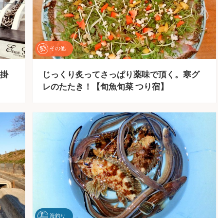
その他
掛
じっくり炙ってさっぱり薬味で頂く。寒グ
レのたたき！【旬魚旬菜 つり宿】
海釣り