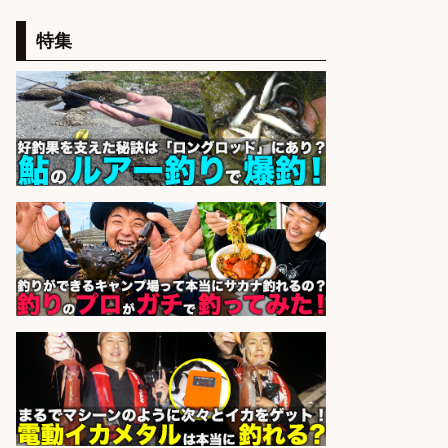
精肉・青果・鮮魚販売/「志布志
特集
市」お魚のカットや商品の陳列スタ
ッフ/志布志市/「時給1,150円〜」/
未経験歓迎×残業少なめ×車通勤OK/
鹿児島県
株式会社ホットスタッフ鹿児島
会社名
sponsored by 求人ボックス
精肉・青果・鮮魚販売/「志布志
市」「時給1,150円〜」志布志駅か
ら車5分/お魚のカットや商品の陳列
業務/残業少なめ×車通勤OK×時間選
べる/鹿児島県/志布志市
株式会社ホットスタッフ鹿児島
会社名
sponsored by 求人ボックス