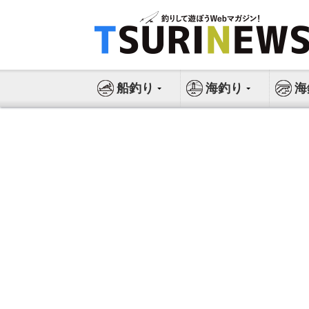
コ
ン
テ
ン
ツ
船釣り
海釣り
海
へ
ス
キ
ッ
プ