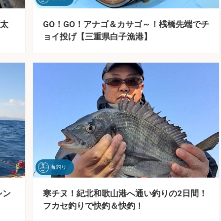
太
GO！GO！アナゴ＆カサゴ～！桟橋先端でチ
ョイ投げ【三重県白子漁港】
海釣り
シン
寒チヌ！紀北和歌山港へ通い釣りの2日間！
フカセ釣りで快釣＆快釣！