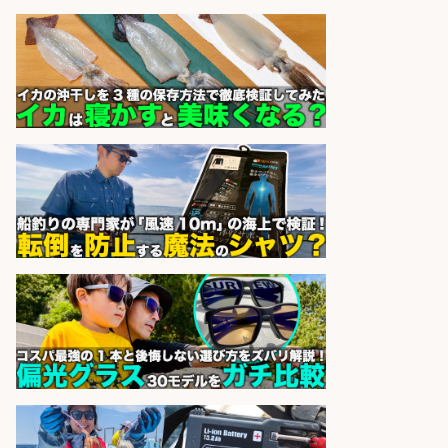
精肉・青果・鮮魚販売/「志布志
市」「時給1,150円〜」志布志市周
辺でお魚のカットや商品の陳列スタ
ッフ/未経験歓迎×残業少なめ×車通
勤OK/鹿児島県/志布志市
株式会社ホットスタッフ鹿児島
会社名
sponsored by 求人ボックス
営業事務/「大津市」釣り具メーカ
ーの物流事務・営業アシスタント/
小野駅徒歩6分/「時給1,300円」/大
型連休あり×残業なし×土日祝休み/
滋賀県
株式会社ホットスタッフ滋賀
会社名
sponsored by 求人ボックス