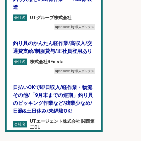
造
UTグループ株式会社
会社名
sponsored by 求人ボックス
釣り具のかんたん軽作業/高収入/交
通費支給/制服貸与/正社員登用あり
株式会社REnista
会社名
sponsored by 求人ボックス
日払いOKで即日収入/軽作業・物流
その他/「9月末までの短期」釣り具
のピッキング作業など/残業少なめ/
日勤&土日休み/未経験OK!
UTエージェント株式会社 関西第
会社名
二CU
sponsored by 求人ボックス