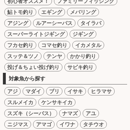
初心者オススメ！
ファミリーフィッシング
鮎トモ釣り
エギング
メバリング
アジング
ルアーシーバス
タイラバ
スーパーライトジギング
ジギング
フカセ釣り
コマセ釣り
イカメタル
スッテ＆ツノ
テンヤ
かかり釣り
投げ＆ちょい投げ釣り
サビキ釣り
対象魚から探す
アジ
マダイ
ブリ
イサキ
ヒラマサ
スルメイカ
ケンサキイカ
スズキ（シーバス）
ナマズ
アユ
ニジマス
アマゴ
イワナ
タチウオ