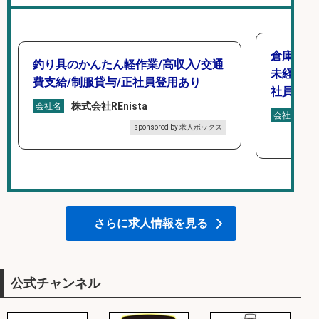
倉庫での
釣り具のかんたん軽作業/高収入/交通
未経験歓
費支給/制服貸与/正社員登用あり
社員登用
株式会社REnista
会社名
株
会社名
sponsored by 求人ボックス
さらに求人情報を見る
公式チャンネル