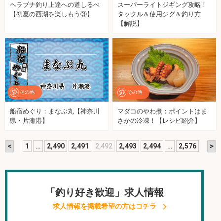
ヘラブナ釣り上達への道しるべ
スーパーライトジギング攻略！
【初夏の西湖を楽しもう③】
タックル＆使用ジグ＆釣り方
【解説】
その他
その他
船宿めぐり：まなぶ丸【神奈川
マダコのやわ煮：ポイントはま
県・片瀬港】
さかの冷凍！【レシピ紹介】
<
>
1
…
2,490
2,491
2,492
2,493
2,494
…
2,576
「釣り好き歓迎」求人情報
求人情報を掲載希望の方はコチラ