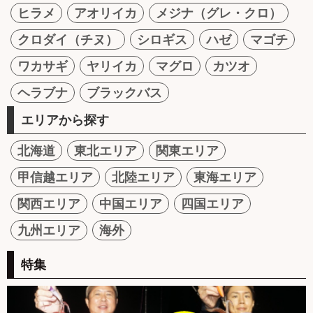
ヒラメ
アオリイカ
メジナ（グレ・クロ）
クロダイ（チヌ）
シロギス
ハゼ
マゴチ
ワカサギ
ヤリイカ
マグロ
カツオ
ヘラブナ
ブラックバス
エリアから探す
北海道
東北エリア
関東エリア
甲信越エリア
北陸エリア
東海エリア
関西エリア
中国エリア
四国エリア
九州エリア
海外
特集