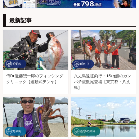
最新記事
船釣り
船釣り
侍Dr.近藤惣一郎のフィッシング
八丈島遠征釣行：15kg超のカン
クリニック【遊動式テンヤ】
パチ複数尾登場【東京都・八丈
島】
海釣り
淡水の釣り