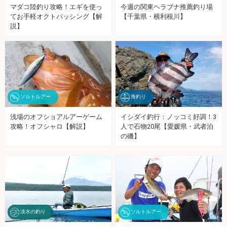
マダコ陸釣り攻略！エギを使っ
今週の関東ヘラブナ推薦釣り場
てお手軽オクトパッシング【解
【千葉県・横利根川】
説】
ソルトルアー
海釣り
浅場のオフショアルアーゲーム
イシダイ釣行：ノッコミ好調！3
攻略！オフシャロ【解説】
人で石物20尾【愛媛県・武者泊
の磯】
淡水の釣り
ソルトルアー