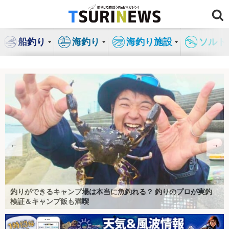
コ
ン
テ
船釣り
海釣り
海釣り施設
ソルト
ン
ツ
へ
ス
キ
ッ
プ
←
→
【特集】渓流釣りを始めよう！！
電動イカメタルは本当に釣れるのか？ 導入メリットを実釣レビ
釣りができるキャンプ場は本当に魚釣れる？ 釣りのプロが実釣
船釣りの専門家が「転びにくくなるシャツ」を検証 風速10mの
釣り人の特権『イカの沖干し』は寝かせるともっとウマい？ 3種
【釣りの偏光サングラス】おすすめ30選を本気で比較｜コスパ最
「ハードコア」シリーズのミノー縛りで良型ヒラスズキを連打
「テクニカルなゲームでこそ威力発揮！」最新イカメタルロッド
「釣果がアップする魔法のベルト？」 現役船長がフィッシング
LINEで『TSURINEWS』の厳選記事が届く！「アカウントメディ
サカナについて、「知識」「魚食」「飼育」のおもしろ情報をお
船長直伝！スルメイカ数釣りを楽しむコツ 最適なタックルと電
「釣りの頑固な汚れと臭い諦めてない？」遊漁船でアルカリ電解
ュー【響灘】
検証＆キャンプ飯も満喫
中で1日船釣りをしてみた
の保存方法を徹底検証
強の一本と”後悔しない選び方”（2026年最新）
【長崎】ランガンでサラシを攻略！
でケンサキイカを攻略【福井】
NO FISHING, NO WORK 〜嘘みたいな本当の話〜
ベルトを愛用する理由とは
釣り好き歓迎！特化型求人情報サービス
アプラットフォーム」に新規参画
船釣り情報
釣りカタログギフト
届け！
動バッテリーがキモ？
水を使ってみたら衝撃の結果に