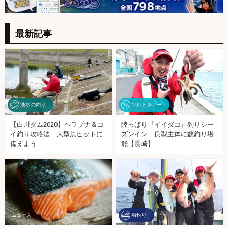
最新記事
淡水の釣り
ソルトルアー
【白川ダム2020】ヘラブナ＆コ
陸っぱり『イイダコ』釣りシー
イ釣り攻略法 大型魚ヒットに
ズンイン 良型主体に数釣り堪
備えよう
能【長崎】
船釣り
ニュース