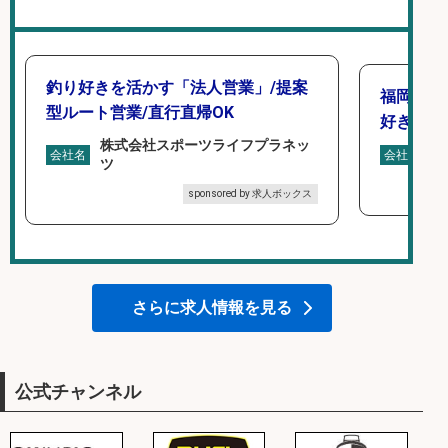
釣り好きを活かす「法人営業」/提案
福岡/未
型ルート営業/直行直帰OK
好き歓迎
株式会社スポーツライフプラネッ
広
会社名
会社名
ツ
sponsored by 求人ボックス
さらに求人情報を見る
公式チャンネル