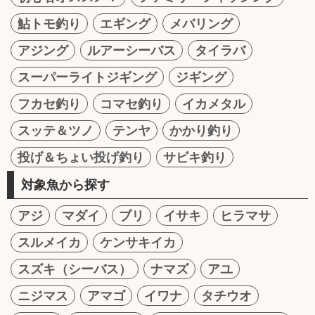
鮎トモ釣り
エギング
メバリング
アジング
ルアーシーバス
タイラバ
スーパーライトジギング
ジギング
フカセ釣り
コマセ釣り
イカメタル
スッテ＆ツノ
テンヤ
かかり釣り
投げ＆ちょい投げ釣り
サビキ釣り
対象魚から探す
アジ
マダイ
ブリ
イサキ
ヒラマサ
スルメイカ
ケンサキイカ
スズキ（シーバス）
ナマズ
アユ
ニジマス
アマゴ
イワナ
タチウオ