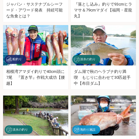
ジャパン・サステナブルシーフ
『落とし込み』釣りで93cmヒラ
ード・アワード発表 持続可能
マサ＆79cmマダイ【福岡・星龍
な魚食とは？
丸】
船釣り
淡水の釣り
相模湾アマダイ釣りで40cm頭に
ダム湖で秋のヘラブナ釣り満
7尾 『置き竿』作戦大成功【腰
喫 もじりに合わせて30匹超手
越】
中【布目ダム】
淡水の釣り
海釣り施設