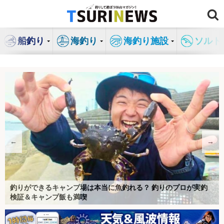
コ
ン
テ
船釣り
海釣り
海釣り施設
ソルト
ン
ツ
へ
ス
キ
ッ
プ
←
→
【特集】渓流釣りを始めよう！！
電動イカメタルは本当に釣れるのか？ 導入メリットを実釣レビ
釣りができるキャンプ場は本当に魚釣れる？ 釣りのプロが実釣
船釣りの専門家が「転びにくくなるシャツ」を検証 風速10mの
釣り人の特権『イカの沖干し』は寝かせるともっとウマい？ 3種
【釣りの偏光サングラス】おすすめ30選を本気で比較｜コスパ最
「ハードコア」シリーズのミノー縛りで良型ヒラスズキを連打
「テクニカルなゲームでこそ威力発揮！」最新イカメタルロッド
「釣果がアップする魔法のベルト？」 現役船長がフィッシング
LINEで『TSURINEWS』の厳選記事が届く！「アカウントメディ
サカナについて、「知識」「魚食」「飼育」のおもしろ情報をお
船長直伝！スルメイカ数釣りを楽しむコツ 最適なタックルと電
「釣りの頑固な汚れと臭い諦めてない？」遊漁船でアルカリ電解
ュー【響灘】
検証＆キャンプ飯も満喫
中で1日船釣りをしてみた
の保存方法を徹底検証
強の一本と”後悔しない選び方”（2026年最新）
【長崎】ランガンでサラシを攻略！
でケンサキイカを攻略【福井】
NO FISHING, NO WORK 〜嘘みたいな本当の話〜
ベルトを愛用する理由とは
釣り好き歓迎！特化型求人情報サービス
アプラットフォーム」に新規参画
船釣り情報
釣りカタログギフト
届け！
動バッテリーがキモ？
水を使ってみたら衝撃の結果に