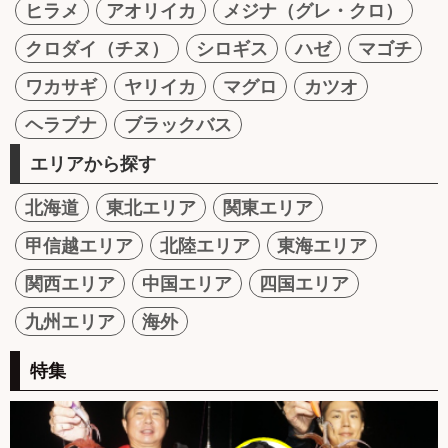
ヒラメ
アオリイカ
メジナ（グレ・クロ）
クロダイ（チヌ）
シロギス
ハゼ
マゴチ
ワカサギ
ヤリイカ
マグロ
カツオ
ヘラブナ
ブラックバス
エリアから探す
北海道
東北エリア
関東エリア
甲信越エリア
北陸エリア
東海エリア
関西エリア
中国エリア
四国エリア
九州エリア
海外
特集