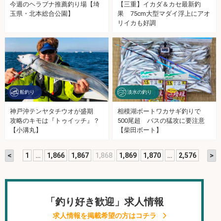
今週のヘラブナ推薦釣り場【埼
【三重】イカダ＆カセ最新釣
玉県・北本総合公園】
果 75cm大型マダイ浮上にアオ
リイカも好調
船釣り
淡水の釣り
神戸沖テンヤタチウオが盛期
相模湖ボートワカサギ釣りで
攻略のキモは『トゥイッチ』？
500尾超 バスの猛攻に要注意
【小溝丸】
【柴田ボート】
<
>
1
…
1,866
1,867
1,868
1,869
1,870
…
2,576
「釣り好き歓迎」求人情報
求人情報を掲載希望の方はコチラ