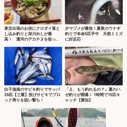
東京出張のお供にクロダイ落と
夕マヅメが勝負！夏夜のウナギ
し込み釣りと深川めしが最
釣りで本命5匹手中 天然ミミズ
高！ 運河のデカチヌを狙って
に好反応
みた
白子漁港のサビキ釣りでサッパ
「え、もう釣れるの？」夏のハ
26匹【三重】投げサビキでブロ
ゼ釣りが開幕！ 1時間で15匹キ
ック周りを狙い撃ち！
ャッチ【愛知】