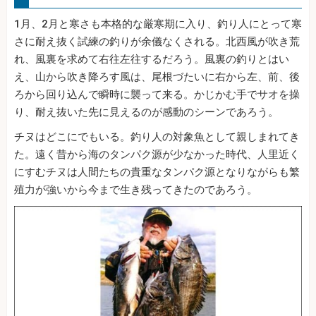
1月、2月と寒さも本格的な厳寒期に入り、釣り人にとって寒
さに耐え抜く試練の釣りが余儀なくされる。北西風が吹き荒
れ、風裏を求めて右往左往するだろう。風裏の釣りとはい
え、山から吹き降ろす風は、尾根づたいに右から左、前、後
ろから回り込んで瞬時に襲って来る。かじかむ手でサオを操
り、耐え抜いた先に見えるのが感動のシーンであろう。
チヌはどこにでもいる。釣り人の対象魚として親しまれてき
た。遠く昔から海のタンパク源が少なかった時代、人里近く
にすむチヌは人間たちの貴重なタンパク源となりながらも繁
殖力が強いから今まで生き残ってきたのであろう。