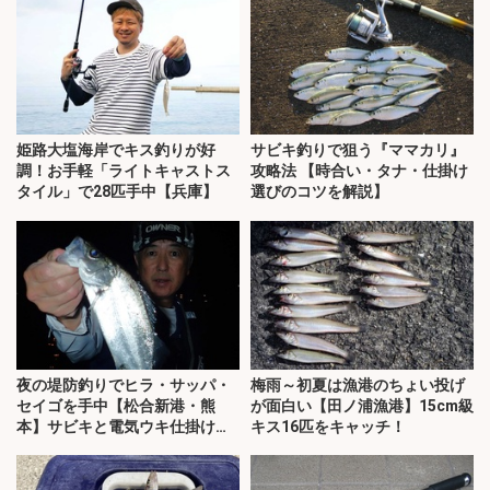
姫路大塩海岸でキス釣りが好
サビキ釣りで狙う『ママカリ』
調！お手軽「ライトキャストス
攻略法 【時合い・タナ・仕掛け
タイル」で28匹手中【兵庫】
選びのコツを解説】
夜の堤防釣りでヒラ・サッパ・
梅雨～初夏は漁港のちょい投げ
セイゴを手中【松合新港・熊
が面白い【田ノ浦漁港】15cm級
本】サビキと電気ウキ仕掛けで
キス16匹をキャッチ！
攻略