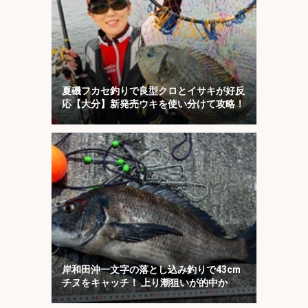
夏磯フカセ釣りで良型クロとイサキが好反
応【大分】新発売ウキを使い分けて攻略！
岸和田沖一文字の落とし込み釣りで43cm
チヌをキャッチ！ 上り潮狙いが的中か