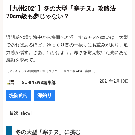
【九州2021】冬の大型『寒チヌ』攻略法
70cm級も夢じゃない？
透明感の増す海中から海面へと浮上するチヌの舞いは、大型
であればあるほど、ゆっくり首の一振りにも重みがあり、迫
力感が増す。さあ、出かけよう。寒さを耐え抜いた先にある
感動を求めて。
（アイキャッチ画像提供：週刊つりニュース西部版 APC・南健一）
2021年2月10日
TSURINEWS編集部
堤防釣り
海釣り
目次
[
show
]
冬の大型「寒チヌ」に挑む