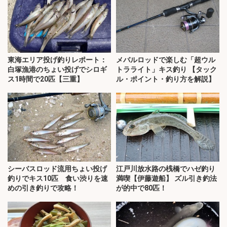
東海エリア投げ釣りレポート：
メバルロッドで楽しむ「超ウル
白塚漁港のちょい投げでシロギ
トラライト」キス釣り 【タック
ス1時間で20匹【三重】
ル・ポイント・釣り方を解説】
シーバスロッド流用ちょい投げ
江戸川放水路の桟橋でハゼ釣り
釣りでキス10匹 食い渋りを速
満喫【伊藤遊船】 ズル引き釣法
めの引き釣りで攻略！
が的中で80匹！