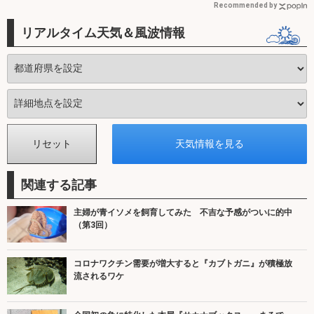
Recommended by
リアルタイム天気＆風波情報
関連する記事
主婦が青イソメを飼育してみた 不吉な予感がついに的中
（第3回）
コロナワクチン需要が増大すると『カブトガニ』が積極放
流されるワケ