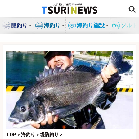
コ
ン
テ
船釣り
海釣り
海釣り施設
ソルト
ン
ツ
へ
ス
キ
ッ
プ
TOP
>
海釣り
>
堤防釣り
>