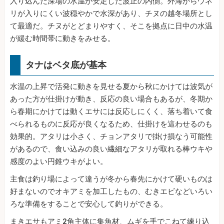
入り込んだ深場の水温が安定した波止の内側。外海からウネ
リが入りにくい波穏やかで水深があり、チヌの越冬場所とし
て最適だ。チヌがとどまりやすく、そこを拠点に日中の水温
が緩む時間帯に動きをみせる。
タナはベタ底が基本
水温の上昇で活発に動きを見せる夏から秋にかけては波気が
あった方が仕掛けが動き、反応の良い場合もあるが、冬期か
ら春期にかけては動くエサには反応しにくく、落ち着いて食
べられるものに反応が良くなるため、仕掛けを這わせるのも
効果的。アタリは小さく、チョンアタリで掛け損なう可能性
があるので、食い込みの良い繊細なアタリが取れる棒ウキや
感度のよい円錐ウキがよい。
主食は釣り場によって違うが冬から春先にかけて硬いものは
好まないのでオキアミを加工したもの、むきエビなどいろい
ろな準備をすることで安心して釣りができる。
まきエサもアミ2角主体に集魚材、ムギを手でこねて練り込