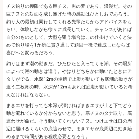
チヌ釣りの極限である巨チヌ。男の夢であり、浪漫だ。その
巨チヌとの対面を成し遂げた時の感動はひとしおであろう。
釣り人の最初は同行してくれる先輩たちからアドバイスをも
らい、体験しながら徐々に成長していく。チャンスがあれば
自分のものとして、大型を狙う場合はこの仕掛けでいくと決
めて釣り場を1か所に貫き通して頑固一徹で達成したならば
喜びへと変わるだろう。
釣りはまず潮の動きだ。ひたひたと入ってくる潮。その場所
によって潮の動きは違う。やはりどちらかに動いたときにア
タリがでる。水深12mの場所で上潮が動いても底潮の動きが
違う二枚潮の時。水深が12mもあれば底潮が動いていると考
えなければならない。
まきエサを打っても水深が深ければまきエサが上と下でどう
動き流れているか分からないと思う。寒チヌのタナ取り、底
這わせが命だ。そう動いてくれないチヌ。つけエサは口の周
辺に届けるくらいの底這わせで、まきエサが底周辺に効き始
めるまで時間がある程度必要となろう。