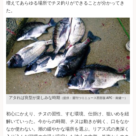
増えてあらゆる場所でチヌ釣りができることが分かってき
た。
アタれば良型が楽しみな時期
（提供：週刊つりニュース西部版 APC・南健一）
初心にかえり、チヌの習性、すむ環境、仕掛け、狙いめを紐
解いていった。今からの時期、チヌは動きが鈍く、口をなか
なか使わない。潮の緩やかな場所を選ぶ。リアス式の奥深く