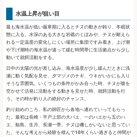
水温上昇が狙い目
最も海水温が低い厳寒期に入るとチヌの動きが鈍り、冬眠状
態に入る。水深のある大きな岩礁のくぼみや、チヌが耐えら
れる一定温度の変化しにくい場所に集団ですみ着き、上げ潮
や下げ潮時の海水温が違って緩む時間帯に生活拠点から少し
動いて就餌活動をする。
日中の太陽の光が差し込み、海水温度が少し緩んだときに浅
瀬に動く気配を見せ、夕マヅメのナギ、ウキがいかにも入り
そうな雰囲気。いくつもの条件がかみ合った時、チヌが腹を
空かせて活発に活動をする動きを見せた時、就餌活動を行
う。その時が釣り人の絶好のチャンス。
釣り始めのころ、私の師匠から各地へ連れていってもらっ
た。最初は長崎・平戸上部の大バエ、一のハエから五のハ
エ、鯨島、生月、長瀬一帯。チヌは磯しかいないと思ってい
た。そんな考えから経験を積んで10年くらい過ぎると仲間が