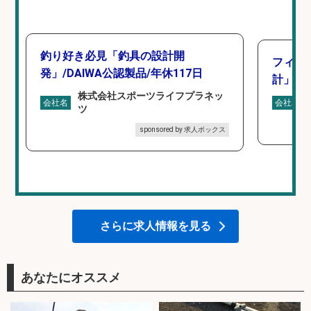
釣り好き必見「釣具の設計開
フィッ
発」/DAIWA公認製品/年休117日
計」
株式会社スポーツライフプラネッ
会社名
会社名
ツ
sponsored by 求人ボックス
さらに求人情報を見る
あなたにオススメ