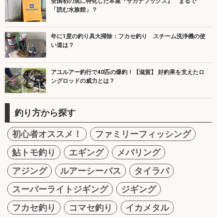
全国初の魚に特化した本屋『サカナブックス』 まるで
「読む水族館」？
年に1度の釣り具大掃除：フカセ釣り スチーム洗浄機の使
い道は？
アユルアー釣行で40匹の爆釣！【滋賀】 好釣果を支えたロ
ングロッドの威力とは？
釣り方から探す
初心者オススメ！
ファミリーフィッシング
鮎トモ釣り
エギング
メバリング
アジング
ルアーシーバス
タイラバ
スーパーライトジギング
ジギング
フカセ釣り
コマセ釣り
イカメタル