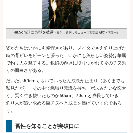
48.5cm頭に良型を披露
（提供：週刊つりニュース西部版 APC・南健一）
姿かたちはいかにも精悍さがあり、メイタでさえ釣り上げた
時の背ビレをピーンと張った、いかにも魚らしい姿勢は華麗
で釣り人を魅了する。銀鱗の輝きに取りつかれて今のチヌ釣
りの面白さがある。
だいたい50cmくらいでいったん成長が止まり（あくまでも
私見だが）、その中で縄張り意識を持ち、ボスみたいな図太
く、賢く生き抜いたものが60cm、70cmと成長していき、
釣り人が追い求める巨チヌへと成長を遂げていくのであろ
う。
習性を知ることが突破口に