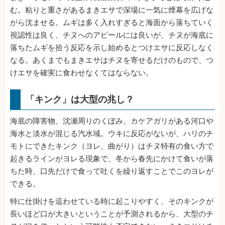
む。粘りと重さがあるまきエサで深場に一気に煙幕を広げな
がら沈ませる。ムギは多く入れすぎると海面から落ちていく
視認性は良く、チヌへのアピールには良いが、チヌが海底に
落ちたムギを拾う反応を示し始めるとつけエサに反応しなく
なる。あくまでもまきエサはチヌを寄せるだけのもので、つ
けエサを確実に食わせなくてはならない。
「キンク」は大型の兆し？
海底の障害物、沈瀬周りのくぼみ、カケアガリがある河口や
海水と淡水が混じる汽水域。ウキに反応がないが、ハリのチ
モトにできたキンク（ヨレ、曲がり）はチヌ特有の食い方で
起きるラインがヨレる現象で、冬から春先にかけて食いが落
ちた時、口先だけで食って吐くを繰り返すことでこのヨレが
できる。
特に仕掛けを這わせている時に起こりやすく、そのキンクが
長いほど口が大きいということが予測されるから、大型のチ