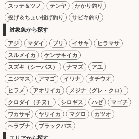
スッテ＆ツノ
テンヤ
かかり釣り
投げ＆ちょい投げ釣り
サビキ釣り
対象魚から探す
アジ
マダイ
ブリ
イサキ
ヒラマサ
スルメイカ
ケンサキイカ
スズキ（シーバス）
ナマズ
アユ
ニジマス
アマゴ
イワナ
タチウオ
ヒラメ
アオリイカ
メジナ（グレ・クロ）
クロダイ（チヌ）
シロギス
ハゼ
マゴチ
ワカサギ
ヤリイカ
マグロ
カツオ
ヘラブナ
ブラックバス
エリアから探す