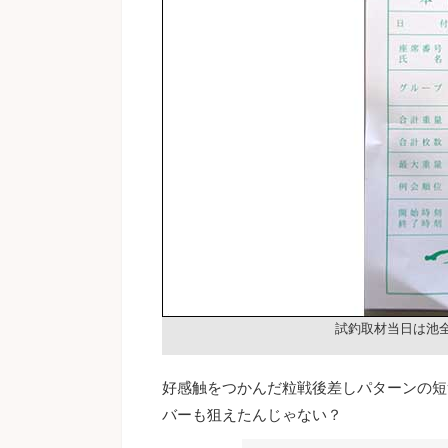
試釣取材当日は池全
好感触をつかんだ粒戦後差しパターンの短
バーも狙えたんじゃない？