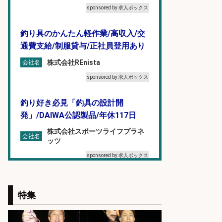
sponsored by 求人ボックス
釣り具のかんたん軽作業/高収入/交
通費支給/制服貸与/正社員登用あり
株式会社REnista
会社名
sponsored by 求人ボックス
釣り好き必見「釣具の設計開
発」/DAIWA公認製品/年休117日
株式会社スポーツライフプラネ
会社名
ッツ
sponsored by 求人ボックス
釣り具のかんたん軽作業/高収入/交
通費支給/制服貸与/正社員登用あり
特集
株式会社REnista
会社名