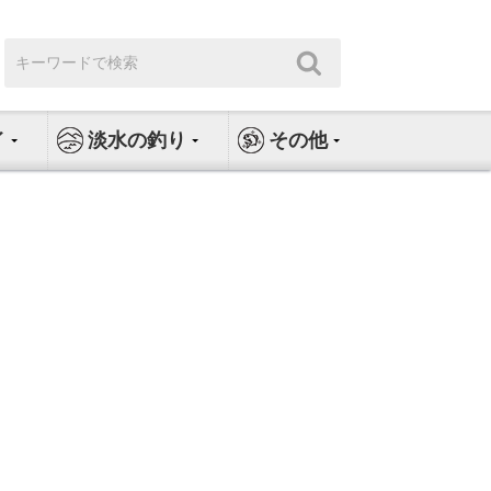
検
検
索:
索
イ
淡水の釣り
その他