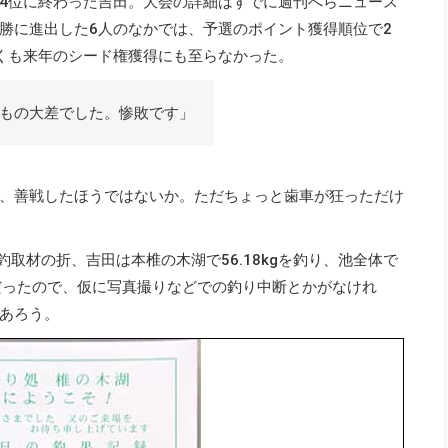
4位に終わった吉田。大会の詳細はすでに週刊へらニュース
決勝に進出した6人のなかでは、予選のポイント獲得順位で2
くも来年のシード権獲得にも至らなかった。
gもの大差でした。惨敗です」
、善戦したほうではないか。ただちょっと歯車が狂っただけ
釣取材の折、吉田は本椎の木湖で56.18kgを釣り、池全体で
だったので、仮に写真撮りなどでの釣り中断とかがなけれ
あろう。