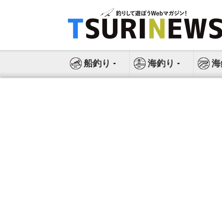
コ
ン
テ
ン
ツ
船釣り
海釣り
海
へ
ス
キ
ッ
プ