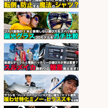
株式会社S.vision
会社名
sponsored by 求人ボックス
魚の「バイヤー」貴方の目利きでヒ
ットを生む、裁量バイヤー募集
株式会社コムライン
会社名
sponsored by 求人ボックス
釣り好きを活かす「法人営業」/提
案型ルート営業/直行直帰OK
株式会社スポーツライフプラネ
会社名
ッツ
sponsored by 求人ボックス
さらに求人情報を見る