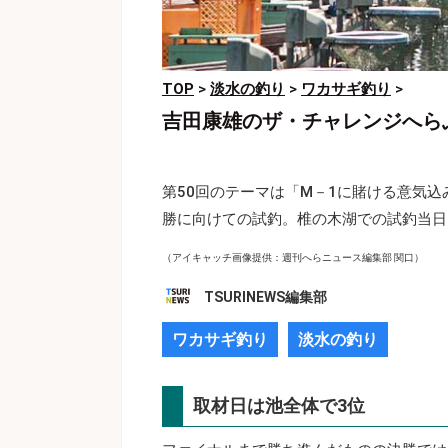
TOP
>
淡水の釣り
>
ワカサギ釣り
>
吉田康雄のザ・チャレンジへらぶ
第50回のテーマは「M－1に賭ける意気込み
勝に向けての試釣。椎の木湖での試釣当日
（アイキャッチ画像提供：週刊へらニュース編集部 関口）
TSURINEWS編集部
ワカサギ釣り
淡水の釣り
取材日は池全体で3位