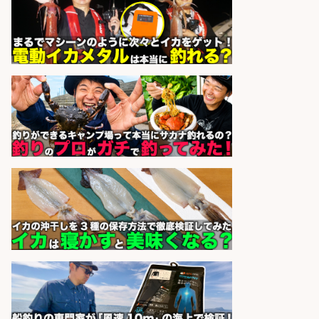
sponsored by 求人ボックス
倉庫での釣り用品の軽作業スタッ
フ/未経験歓迎/交通費支給/制服貸
与/正社員登用あり
株式会社REnista
会社名
sponsored by 求人ボックス
和食, 日本料理・懐石料理/店長・店
長候補/旬と手作りにこだわる!さか
なの価値を上げ、地域を元気に!店長
候補募集
博多 華吉 博多 華吉
会社名
sponsored by 求人ボックス
神戸市北区エリア/フォークリフト/
釣り具/配送センター