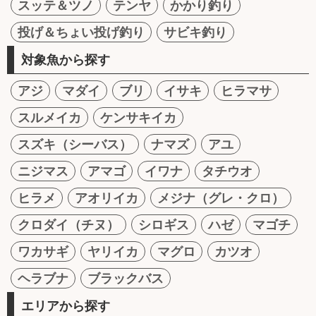
スッテ＆ツノ
テンヤ
かかり釣り
投げ＆ちょい投げ釣り
サビキ釣り
対象魚から探す
アジ
マダイ
ブリ
イサキ
ヒラマサ
スルメイカ
ケンサキイカ
スズキ（シーバス）
ナマズ
アユ
ニジマス
アマゴ
イワナ
タチウオ
ヒラメ
アオリイカ
メジナ（グレ・クロ）
クロダイ（チヌ）
シロギス
ハゼ
マゴチ
ワカサギ
ヤリイカ
マグロ
カツオ
ヘラブナ
ブラックバス
エリアから探す