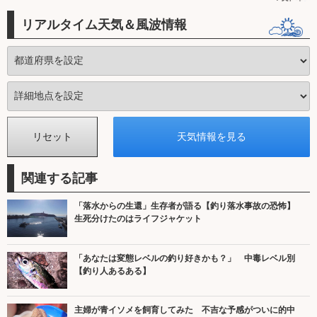
リアルタイム天気＆風波情報
関連する記事
「落水からの生還」生存者が語る【釣り落水事故の恐怖】
生死分けたのはライフジャケット
「あなたは変態レベルの釣り好きかも？」 中毒レベル別
【釣り人あるある】
主婦が青イソメを飼育してみた 不吉な予感がついに的中