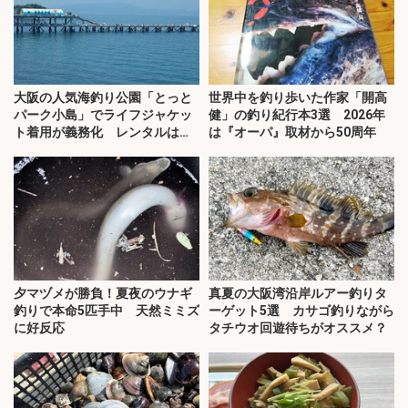
大阪の人気海釣り公園「とっと
世界中を釣り歩いた作家「開高
パーク小島」でライフジャケッ
健」の釣り紀行本3選 2026年
ト着用が義務化 レンタルはオ
は『オーパ』取材から50周年
ススメできない？
夕マヅメが勝負！夏夜のウナギ
真夏の大阪湾沿岸ルアー釣りタ
釣りで本命5匹手中 天然ミミズ
ーゲット5選 カサゴ釣りながら
に好反応
タチウオ回遊待ちがオススメ？