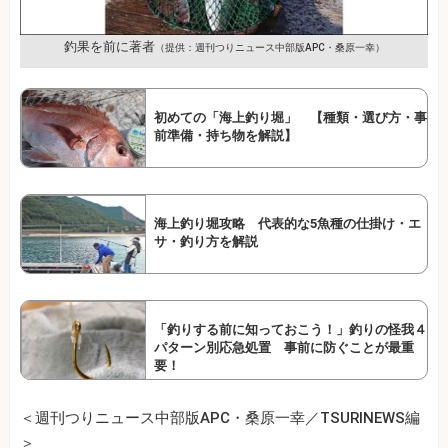
釣果を前に著者
（提供：週刊つりニュース中部版APC・桑原一幸）
初めての「海上釣り堀」 【種類・選び方・事
前準備・持ち物を解説】
海上釣り堀攻略 代表的な5魚種の仕掛け・エ
サ・釣り方を解説
「釣りする前に知っておこう！」釣りの怪我４
パターン別応急処置 事前に防ぐことが最重
要！
＜週刊つりニュース中部版APC・桑原一幸／TSURINEWS編
＞