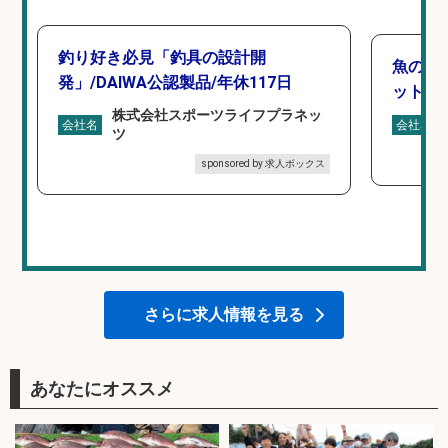
釣り好き必見「釣具の設計開
魚の「
発」/DAIWA公認製品/年休117日
ットを
株式会社スポーツライフプラネッ
会社名
会社名
ツ
sponsored by 求人ボックス
さらに求人情報を見る
あなたにオススメ