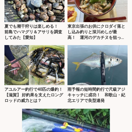
夏でも潮干狩りは楽しめる！
東京出張のお供にクロダイ落と
前島でハマグリ＆アサリを調査
し込み釣りと深川めしが最
してみた【愛知】
高！ 運河のデカチヌを狙って
みた
アユルアー釣行で40匹の爆釣！
雨予報の短時間釣行で尺級アジ
【滋賀】 好釣果を支えたロング
キャッチに成功！ 和歌山・紀
ロッドの威力とは？
北エリアで良型連発