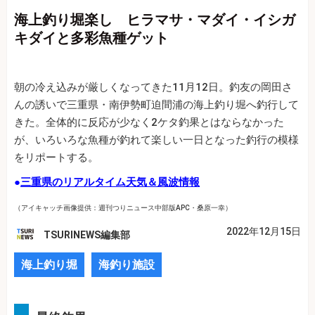
海上釣り堀楽し ヒラマサ・マダイ・イシガ
キダイと多彩魚種ゲット
朝の冷え込みが厳しくなってきた11月12日。釣友の岡田さ
んの誘いで三重県・南伊勢町迫間浦の海上釣り堀へ釣行して
きた。全体的に反応が少なく2ケタ釣果とはならなかった
が、いろいろな魚種が釣れて楽しい一日となった釣行の模様
をリポートする。
●
三重県のリアルタイム天気＆風波情報
（アイキャッチ画像提供：週刊つりニュース中部版APC・桑原一幸）
2022年12月15日
TSURINEWS編集部
海上釣り堀
海釣り施設