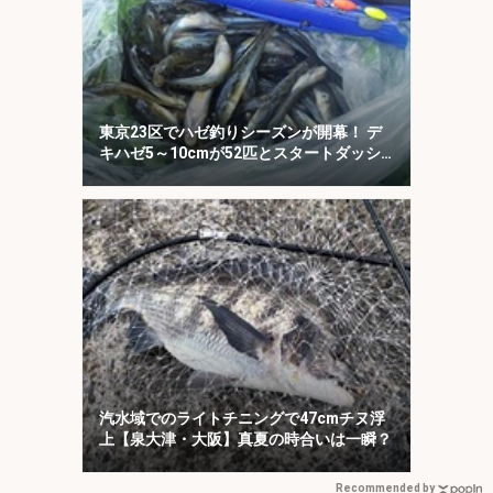
東京23区でハゼ釣りシーズンが開幕！ デ
キハゼ5～10cmが52匹とスタートダッシ
ュに成功
汽水域でのライトチニングで47cmチヌ浮
上【泉大津・大阪】真夏の時合いは一瞬？
Recommended by