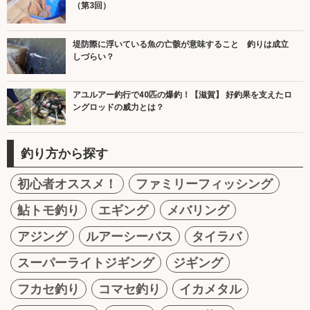
（第3回）
堤防際に浮いている魚の亡骸が意味すること 釣りは成立
しづらい？
アユルアー釣行で40匹の爆釣！【滋賀】 好釣果を支えたロ
ングロッドの威力とは？
釣り方から探す
初心者オススメ！
ファミリーフィッシング
鮎トモ釣り
エギング
メバリング
アジング
ルアーシーバス
タイラバ
スーパーライトジギング
ジギング
フカセ釣り
コマセ釣り
イカメタル