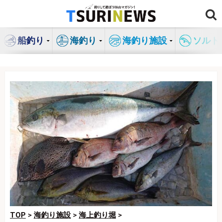
コ
ン
テ
船釣り
海釣り
海釣り施設
ソルト
ン
ツ
へ
ス
キ
ッ
プ
TOP
>
海釣り施設
>
海上釣り堀
>