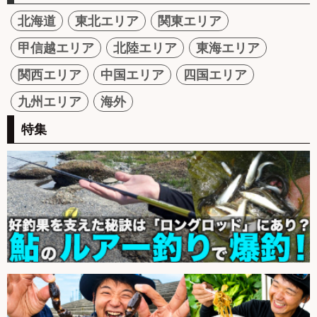
北海道
東北エリア
関東エリア
甲信越エリア
北陸エリア
東海エリア
関西エリア
中国エリア
四国エリア
九州エリア
海外
特集