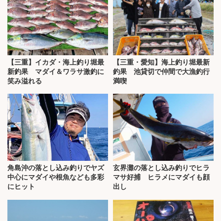
【三重】イカダ・海上釣り堀最
【三重・愛知】海上釣り堀最新
新釣果 マダイ＆ワラサ激釣に
釣果 池貸切で仲間で大漁釣行
笑み溢れる
満喫
角島沖の落とし込み釣りでヤズ
玄界灘の落とし込み釣りでヒラ
中心にマダイや根魚なども多彩
マサ好捕 ヒラメにマダイも顔
にヒット
出し