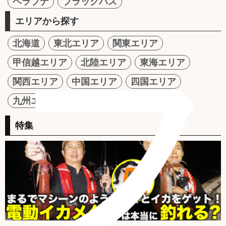
ヘラブナ
ブラックバス
エリアから探す
北海道
東北エリア
関東エリア
フ
甲信越エリア
北陸エリア
東海エリア
関西エリア
中国エリア
四国エリア
九州エリア
海外
特集