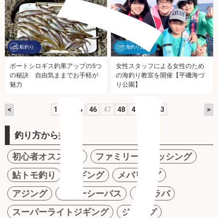
船釣り
海釣り施設
ボートシロギス釣果アップの5つ
女性スタッフによる女性のため
リ
の秘訣 自由気ままでお手軽が
の海釣り教室を開催【平磯海づ
魅力
り公園】
<
>
1
…
45
46
47
48
49
…
63
釣り方から探す
初心者オススメ！
ファミリーフィッシング
鮎トモ釣り
エギング
メバリング
アジング
ルアーシーバス
タイラバ
スーパーライトジギング
ジギング