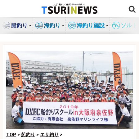
コ
ン
テ
船釣り
海釣り
海釣り施設
ソルト
ン
ツ
へ
ス
キ
ッ
プ
TOP
>
船釣り
>
エサ釣り
>