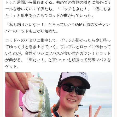
トした瞬間から暴れまくる。初めての青物の引きに無心にリ
ールを巻いていく子供たち。「コッチもきた！」「僕にもき
た！」と船中あちこちでロッドが曲がっていった。
「私も釣りたいな～！」と言っていたTEAM辻原の女子メン
バーのロッドも曲がり始めた。
ロッドへのアタリに集中して、イワシが掛かったら少し待っ
てゆっくりと巻き上げていく。プルプルとロッドに伝わって
いたのが、突然イワシにツバスが食い付きガツン！とロッド
が曲がる。「重たい！」と言いつつも頑張って見事ツバスを
ゲット。