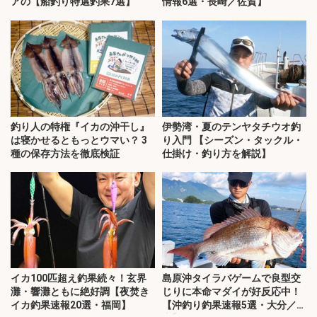
アの【船釣り特選釣果7選】
情報6選・長崎／佐賀】
釣り人の特権『イカの沖干し』
伊勢湾・夏のテンヤタチウオ釣
は寝かせるともっとウマい？ 3
り入門 【シーズン・タックル・
種の保存方法を徹底検証
仕掛け・釣り方を解説】
イカ100匹超え釣果続々！玄界
島原沖タイラバゲームで良型交
灘・響灘ともに絶好調【夜焚き
じりに本命マダイが好反応中！
イカ釣果速報20選・福岡】
【沖釣り釣果速報5選・大分／熊