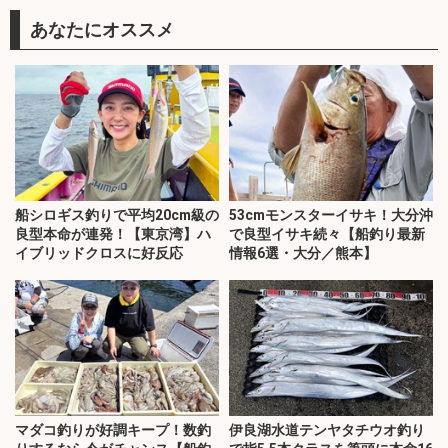
あなたにオススメ
船シロギス釣りで平均20cm級の
53cmモンスターイサキ！大分沖
良型本命が連発！【東京湾】ハ
で良型イサキ続々【船釣り最新
イブリッドクロスに好反応
情報6選・大分／熊本】
マダコ釣りが好調キープ！数釣
伊良湖水道テンヤタチウオ釣り