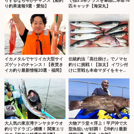
りするなら今がチャンス【船釣
で指5.5本クラスを筆頭に本命16
り釣果速報9選・愛知】
匹キャッチ【海栄丸】
イカメタルでヤリイカ大型サイ
伝統釣法「高仕掛け」でノマセ
ズゲットのチャンス！【夜焚き
釣りに挑戦！【加太】 イワシ付
イカ釣り最新情報20選・福岡】
けに苦戦も本命マダイをキャッ
チ！
大人気の東京湾テンヤタチウオ
大物アラ堂々浮上！平戸沖で大
釣りでドラゴン捕獲！ 関東エリ
型魚狙いが好調！【沖釣り最新