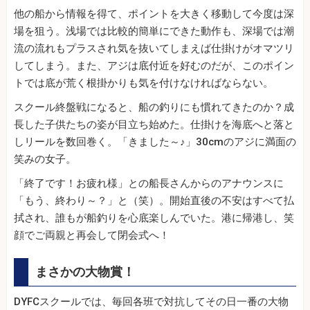
他の船から情報を得て、ポイントを大きく移動して今度は深
場を狙う。浅場では比較的簡単にできた動作も、深場では潮
流の流れもプラスされ気を抜いてしまえば仕掛けがオマツリ
してしまう。また、アジは底付近を好むのだが、このポイン
トでは底が荒く根掛かりも気を付けなければならない。
スクール終盤戦になると、船の釣りにも慣れてきたのか？成
長した子供たちの姿が目立ち始めた。仕掛けを海底へと落と
しリールを数回巻く。「きました～♪」30cmのアジに満面の
笑みの女子。
「終了です！お疲れ様」との船長さんからのアナウンスに
「もう、終わり～？」と（笑）。開始直後の不安はすべて払
拭され、誰もが船釣りを心底楽しんでいた。港に帰港し、笑
顔でご両親と再会して閉会式へ！
まさかの大物賞！
DYFCスクールでは、毎回各班で対抗してその日一番の大物