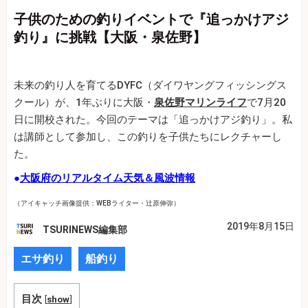
子供のための釣りイベントで『追っかけアジ
釣り』に挑戦【大阪・泉佐野】
未来の釣り人を育てるDYFC（ダイワヤングフィッシングス
クール）が、1年ぶりに大阪・
泉佐野マリンライフ
で7月20
日に開校された。今回のテーマは「追っかけアジ釣り」。私
は講師として参加し、この釣りを子供たちにレクチャーし
た。
●
大阪府のリアルタイム天気＆風波情報
（アイキャッチ画像提供：WEBライター・辻原伸弥）
2019年8月15日
TSURINEWS編集部
エサ釣り
船釣り
目次
[
show
]