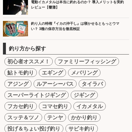
電動イカメタルは本当に釣れるのか？ 導入メリットを実釣
レビュー【響灘】
釣り人の特権『イカの沖干し』は寝かせるともっとウマ
い？ 3種の保存方法を徹底検証
釣り方から探す
初心者オススメ！
ファミリーフィッシング
鮎トモ釣り
エギング
メバリング
アジング
ルアーシーバス
タイラバ
スーパーライトジギング
ジギング
フカセ釣り
コマセ釣り
イカメタル
スッテ＆ツノ
テンヤ
かかり釣り
投げ＆ちょい投げ釣り
サビキ釣り