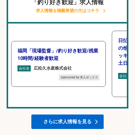
「釣り好き歓迎」求人情報
求人情報を掲載希望の方はコチラ
日払い
の他/
福岡「現場監督」/釣り好き歓迎/残業
ッキン
10時間/経験者歓迎
土日休み
広松久水産株式会社
会社名
会社名
sponsored by 求人ボックス
さらに求人情報を見る