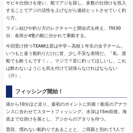
サビキ仕掛けを使い、船でアジを探し、多数の仕掛けを投入
することでアジの活性を上げながら連続ヒットさせていく釣
り方。
ライン結びや釣り方のレクチャーと開会式を終え、7時30
分、各班が4隻の船に分かれて乗船する。
今回受け持つTEAM辻原は中学～高校１年生の女子チーム。
いつもと違う船釣りだけに皆、少し不安な表情だ。「私、渡
船でも酔うんです！」。マジで？皆に釣ってほしいし、これ
は酔わないようにも気を付けて頑張らなければならない
（汗）。
フィッシング開始！
港から10分ほど走り、最初のポイントに到着！船長のアナウ
ンスに合わせてスタートフィッシング。水深は15m前後。海
底まで仕掛けを落とし、アジからのアタリを待つ。
普段、慣れない船釣りであることと、ご両親と別れて1人で