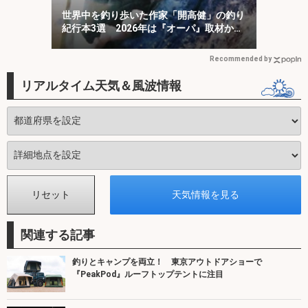
世界中を釣り歩いた作家「開高健」の釣り
紀行本3選 2026年は『オーパ』取材から
50周年
Recommended by
リアルタイム天気＆風波情報
関連する記事
釣りとキャンプを両立！ 東京アウトドアショーで
『PeakPod』ルーフトップテントに注目