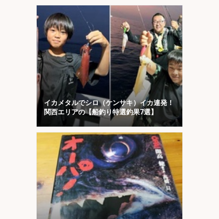
本】
イカメタルでシロ（ケンサキ）イカ連発！
関西エリアの【船釣り特選釣果7選】