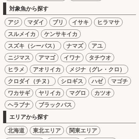
対象魚から探す
アジ
マダイ
ブリ
イサキ
ヒラマサ
スルメイカ
ケンサキイカ
スズキ（シーバス）
ナマズ
アユ
ニジマス
アマゴ
イワナ
タチウオ
ヒラメ
アオリイカ
メジナ（グレ・クロ）
クロダイ（チヌ）
シロギス
ハゼ
マゴチ
ワカサギ
ヤリイカ
マグロ
カツオ
ヘラブナ
ブラックバス
エリアから探す
北海道
東北エリア
関東エリア