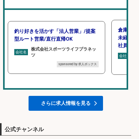
倉庫での
釣り好きを活かす「法人営業」/提案
未経験歓
型ルート営業/直行直帰OK
社員登用
株式会社スポーツライフプラネッ
会社名
ツ
株
会社名
sponsored by 求人ボックス
さらに求人情報を見る
公式チャンネル