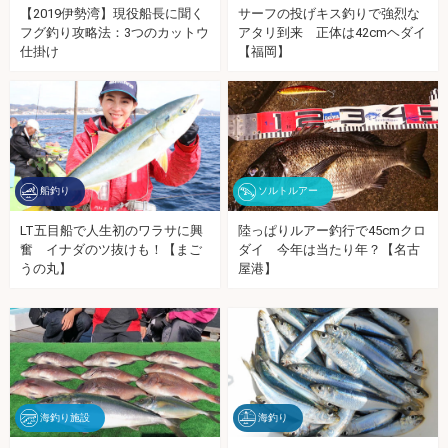
【2019伊勢湾】現役船長に聞く
サーフの投げキス釣りで強烈な
フグ釣り攻略法：3つのカットウ
アタリ到来 正体は42cmヘダイ
仕掛け
【福岡】
船釣り
ソルトルアー
LT五目船で人生初のワラサに興
陸っぱりルアー釣行で45cmクロ
奮 イナダのツ抜けも！【まご
ダイ 今年は当たり年？【名古
うの丸】
屋港】
海釣り施設
海釣り