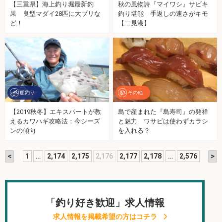
【三重県】海上釣り堀最新釣
秋の風物詩『マイワシ』サビキ
果 良型マダイ28匹に大ブリな
釣り堪能 手返しの速さがキモ
ど！
【二見港】
船釣り
その他
【2019秋冬】エキスパートが教
島で産まれた『島寿司』の発祥
えるカワハギ攻略法：今シーズ
と魅力 ワサビは使わずカラシ
ンの傾向
を入れる？
<
>
1
…
2,174
2,175
2,176
2,177
2,178
…
2,576
「釣り好き歓迎」求人情報
求人情報を掲載希望の方はコチラ