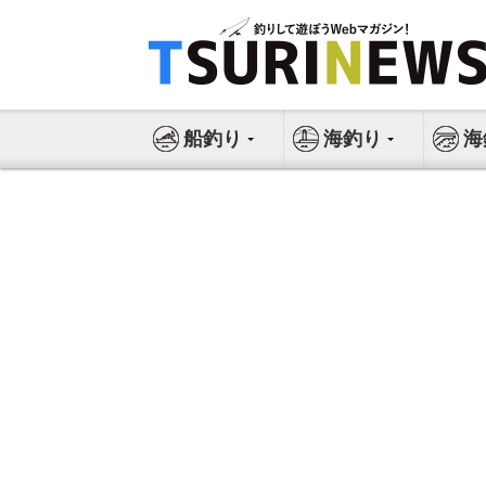
コ
ン
テ
ン
ツ
船釣り
海釣り
海
へ
ス
キ
ッ
プ