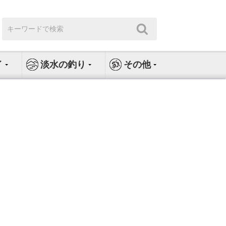
検
検
索:
索
イ
淡水の釣り
その他