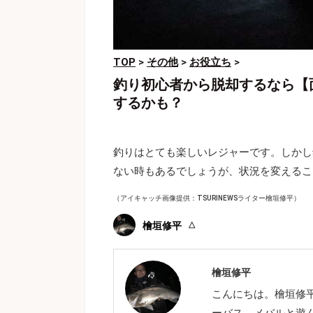
TOP
>
その他
>
お役立ち
>
釣り初心者から脱却するなら【
するかも？
釣りはとても楽しいレジャーです。しかし
ない時もあるでしょうが、状況を変えるこ
（アイキャッチ画像提供：TSURINEWSライター檜垣修平）
檜垣修平
檜垣修平
こんにちは。檜垣修
ーバス、メバルと遊