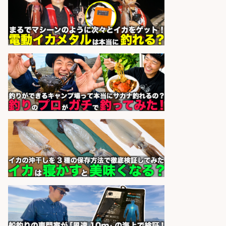
福岡「現場監督」/釣り好き歓迎/残
業10時間/経験者歓迎
広松久水産株式会社
会社名
sponsored by 求人ボックス
語学力を活かせるフィッシング用品
の「海外営業」/年休125日
株式会社ジャッカル
会社名
sponsored by 求人ボックス
福岡/未経験歓迎「ルート営業」/釣
り好き歓迎/インセンティブ
広松久水産株式会社
会社名
sponsored by 求人ボックス