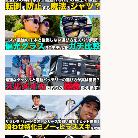
精肉・青果・鮮魚販売/「志布志
市」「時給1,150円〜」志布志駅か
ら車5分/お魚のカットや商品の陳列
業務/残業少なめ×車通勤OK×時間選
べる/鹿児島県/志布志市
株式会社ホットスタッフ鹿児島
会社名
sponsored by 求人ボックス
営業事務/「大津市」「時給1,300
円」小野駅から徒歩6分/釣り具メー
カーの物流事務・営業アシスタン
ト/残業なし×土日祝休み×大型連休
あり/滋賀県/大津市
株式会社ホットスタッフ滋賀
会社名
sponsored by 求人ボックス