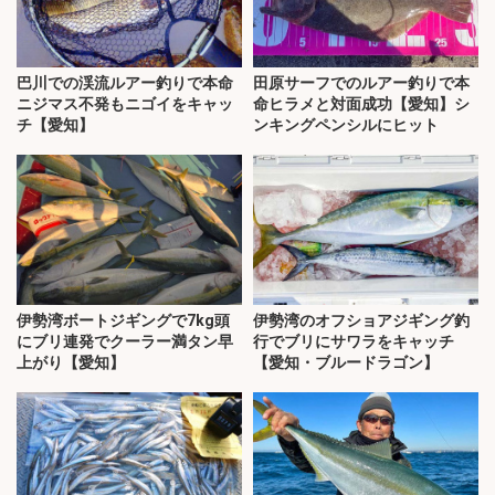
巴川での渓流ルアー釣りで本命
田原サーフでのルアー釣りで本
ニジマス不発もニゴイをキャッ
命ヒラメと対面成功【愛知】シ
チ【愛知】
ンキングペンシルにヒット
伊勢湾ボートジギングで7kg頭
伊勢湾のオフショアジギング釣
にブリ連発でクーラー満タン早
行でブリにサワラをキャッチ
上がり【愛知】
【愛知・ブルードラゴン】