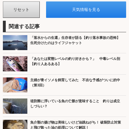
関連する記事
「落水からの生還」生存者が語る【釣り落水事故の恐怖】
生死分けたのはライフジャケット
「あなたは変態レベルの釣り好きかも？」 中毒レベル別
【釣り人あるある】
主婦が青イソメを飼育してみた 不吉な予感がついに的中
（第3回）
堤防際に浮いている魚の亡骸が意味すること 釣りは成立
しづらい？
魚介類の揚げ物は美味しいけど油跳ねがち！ 破裂防止対策
と飛び散った油の処理について解説！