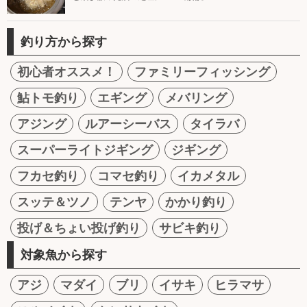
釣り方から探す
初心者オススメ！
ファミリーフィッシング
鮎トモ釣り
エギング
メバリング
アジング
ルアーシーバス
タイラバ
スーパーライトジギング
ジギング
フカセ釣り
コマセ釣り
イカメタル
スッテ＆ツノ
テンヤ
かかり釣り
投げ＆ちょい投げ釣り
サビキ釣り
対象魚から探す
アジ
マダイ
ブリ
イサキ
ヒラマサ