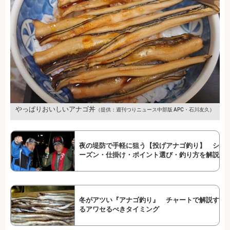
やっぱりおいしいアナゴ丼
（提供：週刊つりニュース中部版 APC・石川友久）
夜の堤防で手軽に狙う【投げアナゴ釣り】 シ
ーズン・仕掛け・ポイント選び・釣り方を解説
冬がアツい『アナゴ釣り』 チャートで解説す
るアワセるべきタイミング