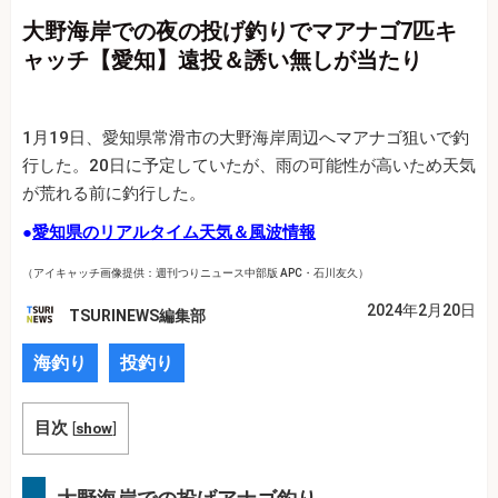
大野海岸での夜の投げ釣りでマアナゴ7匹キ
ャッチ【愛知】遠投＆誘い無しが当たり
1月19日、愛知県常滑市の大野海岸周辺へマアナゴ狙いで釣
行した。20日に予定していたが、雨の可能性が高いため天気
が荒れる前に釣行した。
●
愛知県のリアルタイム天気＆風波情報
（アイキャッチ画像提供：週刊つりニュース中部版 APC・石川友久）
2024年2月20日
TSURINEWS編集部
海釣り
投釣り
目次
[
show
]