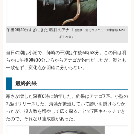
午後9時30分すぎにきた1匹目のアナゴ
（提供：週刊つりニュース中部版 APC・
石川友久）
当日の潮は小潮で、師崎の干潮は午後6時53分。この日は明
らかに午後9時30分ごろからアナゴが釣れだしたが、潮とも
一致せず、変化点が明確に分からない。
最終釣果
寒さが増した深夜0時に納竿した。釣果はアナゴ7匹。小型の
2匹はリリースした。海藻が繁殖していて誘いを掛けらなか
ったが、投入数を増やして広く探ることで7匹キャッチでき
たので、それなり達成感があった。