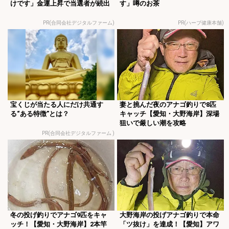
けです」金運上昇で当選者が続出
す」噂のお茶
PR(合同会社デジタルファーム)
PR(ハーブ健康本舗)
宝くじが当たる人にだけ共通す
妻と挑んだ夜のアナゴ釣りで8匹
る“ある特徴”とは？
キャッチ【愛知・大野海岸】深場
狙いで厳しい潮を攻略
PR(合同会社デジタルファーム )
冬の投げ釣りでアナゴ9匹をキャ
大野海岸の投げアナゴ釣りで本命
ッチ！【愛知・大野海岸】2本竿
「ツ抜け」を達成！【愛知】アワ