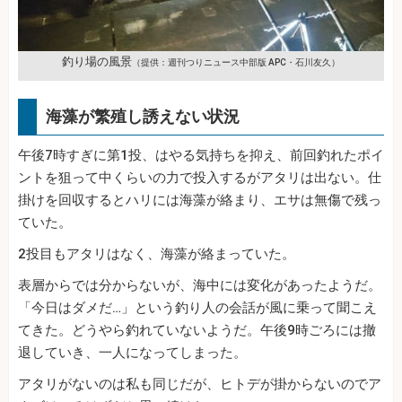
釣り場の風景
（提供：週刊つりニュース中部版 APC・石川友久）
海藻が繁殖し誘えない状況
午後7時すぎに第1投、はやる気持ちを抑え、前回釣れたポイ
ントを狙って中くらいの力で投入するがアタリは出ない。仕
掛けを回収するとハリには海藻が絡まり、エサは無傷で残っ
ていた。
2投目もアタリはなく、海藻が絡まっていた。
表層からでは分からないが、海中には変化があったようだ。
「今日はダメだ…」という釣り人の会話が風に乗って聞こえ
てきた。どうやら釣れていないようだ。午後9時ごろには撤
退していき、一人になってしまった。
アタリがないのは私も同じだが、ヒトデが掛からないのでア