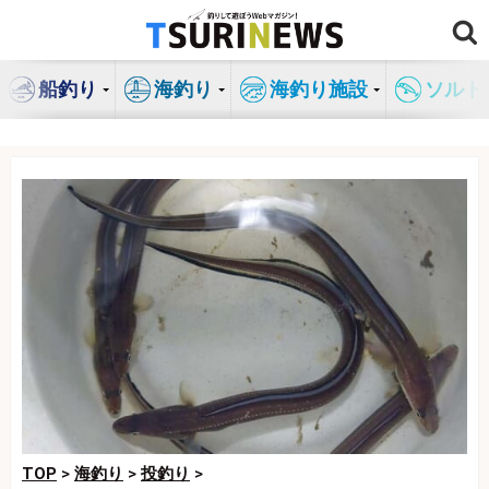
コ
ン
テ
船釣り
海釣り
海釣り施設
ソルト
ン
ツ
へ
ス
キ
ッ
プ
TOP
>
海釣り
>
投釣り
>