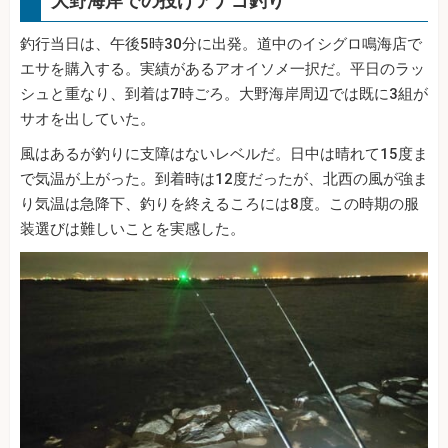
大野海岸での投げアナゴ釣り
釣行当日は、午後5時30分に出発。道中のイシグロ鳴海店で
エサを購入する。実績があるアオイソメ一択だ。平日のラッ
シュと重なり、到着は7時ごろ。大野海岸周辺では既に3組が
サオを出していた。
風はあるが釣りに支障はないレベルだ。日中は晴れて15度ま
で気温が上がった。到着時は12度だったが、北西の風が強ま
り気温は急降下、釣りを終えるころには8度。この時期の服
装選びは難しいことを実感した。