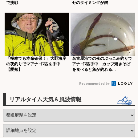
で挑戦
セのタイミングが鍵
「極寒でも本命確保！」大野海岸
名古屋港での夜のぶっこみ釣りで
の夜釣りでマアナゴ7匹を手中
アナゴ7匹手中 カップ焼きそば
【愛知】
を食べると魚が釣れる...
Recommended by
リアルタイム天気＆風波情報