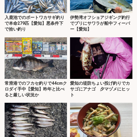
入鹿池でのボートワカサギ釣り
伊勢湾オフショアジギング釣行
で本命279匹【愛知】悪条件下
でブリにサワラが船中フィーバ
で拾い釣り
ー【愛知】
常滑港でのフカセ釣りで44cmク
愛知の堤防ちょい投げ釣りでカ
ロダイ手中【愛知】昨年と比べ
サゴにアナゴ 夕マヅメにヒッ
ると厳しい状況か
ト