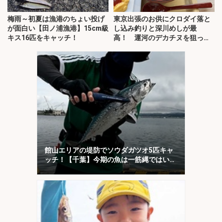
梅雨～初夏は漁港のちょい投げ
東京出張のお供にクロダイ落と
が面白い【田ノ浦漁港】15cm級
し込み釣りと深川めしが最
キス16匹をキャッチ！
高！ 運河のデカチヌを狙って
みた
館山エリアの堤防でソウダガツオ5匹キャ
ッチ！【千葉】今期の魚は一筋縄ではいか
ない？