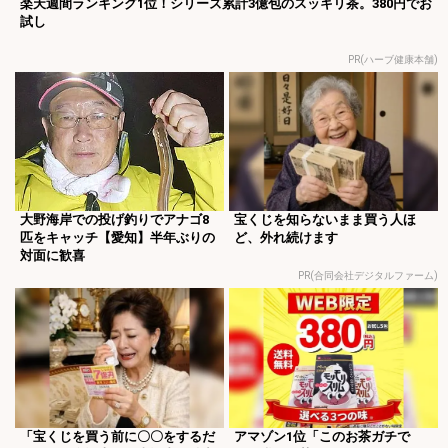
楽天週間ランキング1位！シリーズ累計3億包のスッキリ茶。380円でお
試し
PR(ハーブ健康本舗)
大野海岸での投げ釣りでアナゴ8
宝くじを知らないまま買う人ほ
匹をキャッチ【愛知】半年ぶりの
ど、外れ続けます
対面に歓喜
PR(合同会社デジタルファーム)
「宝くじを買う前に〇〇をするだ
アマゾン1位「このお茶ガチで