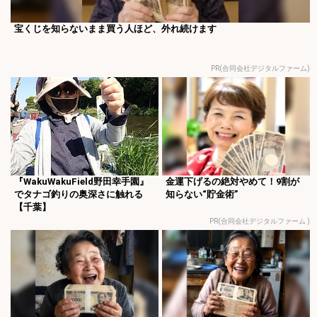
宝くじを知らないまま買う人ほど、外れ続けます
PR(合同会社デジタルファーム)
『WakuWakuField野田幸手園』
金運下げるの絶対やめて！9割が
でタナゴ釣りの奥深さに触れる
知らない“貯金術”
【千葉】
PR(合同会社デジタルファーム )