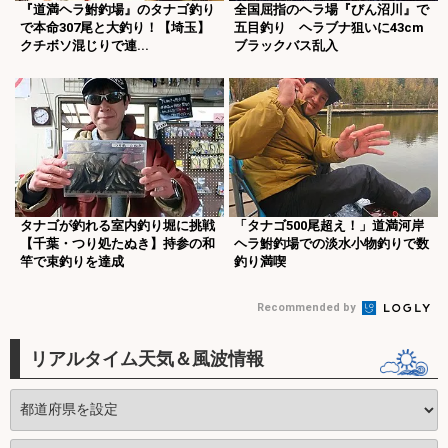
『道満ヘラ鮒釣場』のタナゴ釣り
全国屈指のヘラ場『びん沼川』で
で本命307尾と大釣り！【埼玉】
五目釣り ヘラブナ狙いに43cm
クチボソ混じりで連...
ブラックバス乱入
タナゴが釣れる室内釣り堀に挑戦
「タナゴ500尾超え！」道満河岸
【千葉・つり処たぬき】持参の和
ヘラ鮒釣場での淡水小物釣りで数
竿で束釣りを達成
釣り満喫
Recommended by
リアルタイム天気＆風波情報