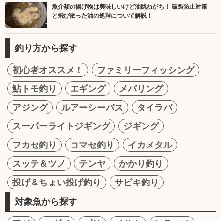
魚介類の揚げ物は美味しいけど油跳ねがち！ 破裂防止対策
と飛び散った油の処理について解説！
釣り方から探す
初心者オススメ！
ファミリーフィッシング
鮎トモ釣り
エギング
メバリング
アジング
ルアーシーバス
タイラバ
スーパーライトジギング
ジギング
フカセ釣り
コマセ釣り
イカメタル
スッテ＆ツノ
テンヤ
かかり釣り
投げ＆ちょい投げ釣り
サビキ釣り
対象魚から探す