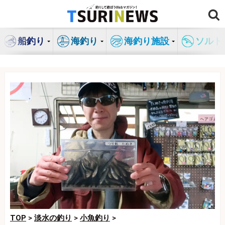
コ
ン
テ
船釣り
海釣り
海釣り施設
ソルト
ン
ツ
へ
ス
キ
ッ
プ
TOP
>
淡水の釣り
>
小魚釣り
>