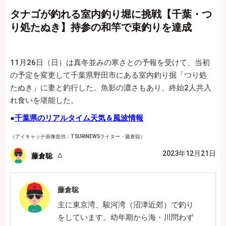
タナゴが釣れる室内釣り堀に挑戦【千葉・つ
り処たぬき】持参の和竿で束釣りを達成
11月26日（日）は真冬並みの寒さとの予報を受けて、当初
の予定を変更して千葉県野田市にある室内釣り掘「つり処
たぬき」に妻と釣行した。魚影の濃さもあり、終始2人共入
れ食いを堪能した。
●
千葉県のリアルタイム天気＆風波情報
（アイキャッチ画像提供：TSURINEWSライター・藤倉聡）
2023年12月21日
藤倉聡
藤倉聡
主に東京湾、駿河湾（沼津近郊）で釣り
をしています。幼年期から海・川問わず