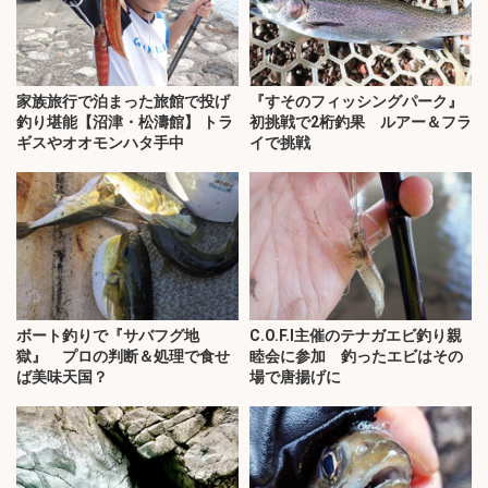
家族旅行で泊まった旅館で投げ
『すそのフィッシングパーク』
釣り堪能【沼津・松濤館】 トラ
初挑戦で2桁釣果 ルアー＆フラ
ギスやオオモンハタ手中
イで挑戦
ボート釣りで『サバフグ地
C.O.F.I主催のテナガエビ釣り親
獄』 プロの判断＆処理で食せ
睦会に参加 釣ったエビはその
ば美味天国？
場で唐揚げに