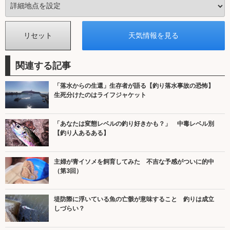
関連する記事
「落水からの生還」生存者が語る【釣り落水事故の恐怖】
生死分けたのはライフジャケット
「あなたは変態レベルの釣り好きかも？」 中毒レベル別
【釣り人あるある】
主婦が青イソメを飼育してみた 不吉な予感がついに的中
（第3回）
堤防際に浮いている魚の亡骸が意味すること 釣りは成立
しづらい？