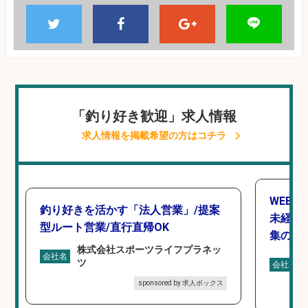
「釣り好き歓迎」求人情報
求人情報を掲載希望の方はコチラ
WEBデ
釣り好きを活かす「法人営業」/提案
未経験O
型ルート営業/直行直帰OK
集のお
株式会社スポーツライフプラネッ
会社名
ツ
会社名
sponsored by 求人ボックス