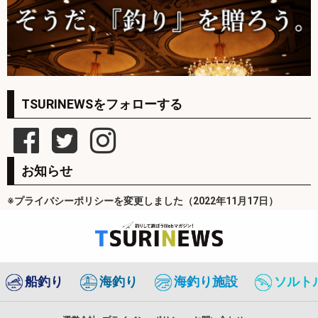
TSURINEWSをフォローする
お知らせ
※プライバシーポリシーを変更しました（2022年11月17日）
船釣り
海釣り
海釣り施設
ソルト