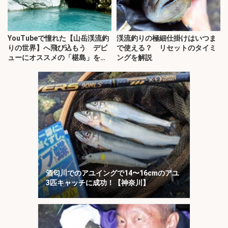
YouTubeで憧れた【山岳渓流釣
渓流釣りの極細仕掛けはいつま
りの世界】へ飛び込もう デビ
で使える？ リセットのタイミ
ューにオススメの「椹島」を紹
ングを解説
介！
酒匂川でのアユイングで14〜16cmのアユ
3匹キャッチに成功！【神奈川】