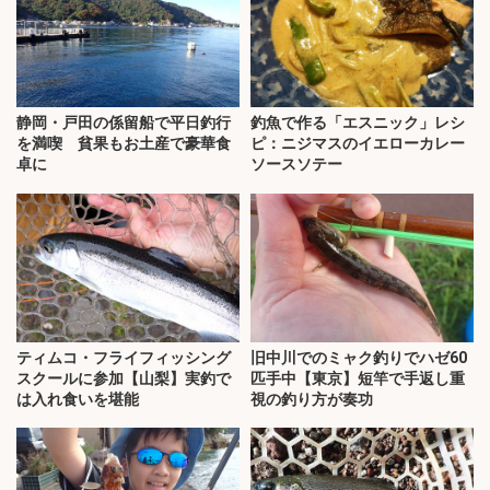
静岡・戸田の係留船で平日釣行
釣魚で作る「エスニック」レシ
を満喫 貧果もお土産で豪華食
ピ：ニジマスのイエローカレー
卓に
ソースソテー
ティムコ・フライフィッシング
旧中川でのミャク釣りでハゼ60
スクールに参加【山梨】実釣で
匹手中【東京】短竿で手返し重
は入れ食いを堪能
視の釣り方が奏功