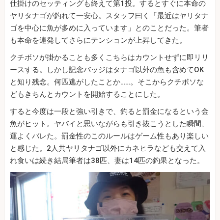
仕掛けのセッティングも終えて第1投。するとすぐに本命の
ヤリタナゴが釣れて一安心。スタッフ曰く「最近はヤリタナ
ゴを中心に魚が多めに入っています」とのことだった。筆者
も本命を連発してさらにテンションが上昇してきた。
クチボソが掛かることも多くこちらはカウントせずに即リリ
ースする。しかし記念バッジはタナゴ以外の魚も含めてOK
と知り残念。何匹逃がしたことか……。そこからクチボソな
どもきちんとカウントを開始することにした。
すると今度は一段と強い引きで、釣ると罰金になるという金
魚がヒット。ヤバイと思いながらも引き抜こうとした瞬間、
運よくバレた。罰金性のこのルールはゲーム性もあり楽しい
と感じた。2人共ヤリタナゴ以外にカネヒラなども交えて入
れ食いは続き結局筆者は38匹、妻は14匹の釣果となった。