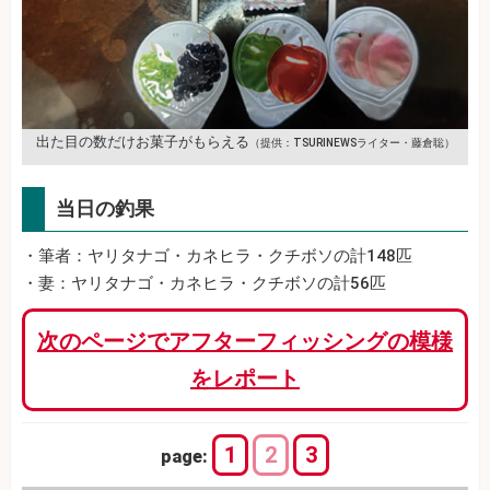
出た目の数だけお菓子がもらえる
（提供：TSURINEWSライター・藤倉聡）
当日の釣果
・筆者：ヤリタナゴ・カネヒラ・クチボソの計148匹
・妻：ヤリタナゴ・カネヒラ・クチボソの計56匹
次のページでアフターフィッシングの模様
をレポート
1
2
3
page: