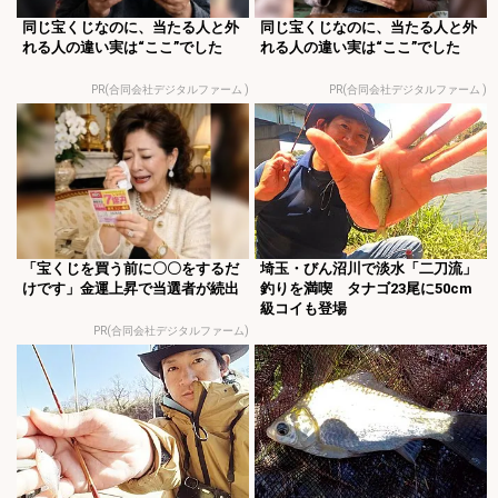
同じ宝くじなのに、当たる人と外
同じ宝くじなのに、当たる人と外
れる人の違い実は“ここ”でした
れる人の違い実は“ここ”でした
PR(合同会社デジタルファーム )
PR(合同会社デジタルファーム )
「宝くじを買う前に〇〇をするだ
埼玉・びん沼川で淡水「二刀流」
けです」金運上昇で当選者が続出
釣りを満喫 タナゴ23尾に50cm
級コイも登場
PR(合同会社デジタルファーム)