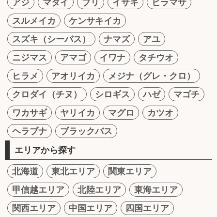
アジ
マダイ
ブリ
イサキ
ヒラマサ
スルメイカ
ケンサキイカ
スズキ（シーバス）
ナマズ
アユ
ニジマス
アマゴ
イワナ
タチウオ
ヒラメ
アオリイカ
メジナ（グレ・クロ）
クロダイ（チヌ）
シロギス
ハゼ
マゴチ
ワカサギ
ヤリイカ
マグロ
カツオ
ヘラブナ
ブラックバス
エリアから探す
北海道
東北エリア
関東エリア
甲信越エリア
北陸エリア
東海エリア
関西エリア
中国エリア
四国エリア