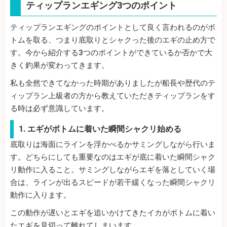
ティップランエギング3つのポイント
ティップランエギングのポイントとして良く言われるのがボ
トムを取る、つまり底取りとシャクった後のエギの止め方で
す。今から紹介する3つのポイントができているか否かで大
きく釣果が変わってきます。
私も全然できてなかった時期がありましたが船長や歴代のテ
ィップラン上級者の方から教えていただきティップランをす
る時は必ず意識しています。
1. エギがボトムに着いた瞬間シャクリ始める
底取りは海面にラインを浮かべるかサミングしながら行いま
す。どちらにしても重要なのはエギが底に着いた瞬間シャク
リ動作に入ること。サミングしながらエギを落としていく場
合は、ラインが出るスピードが若干緩くなった瞬間シャクリ
動作に入ります。
この動作が遅いとエギを追いかけてきたイカがボトムに着い
たエギを見切って離れてしまいます。