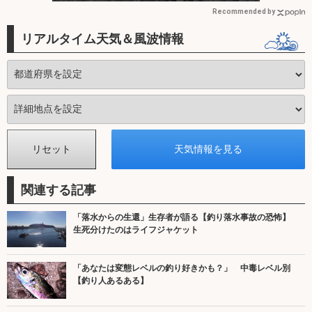
Recommended by
リアルタイム天気＆風波情報
関連する記事
「落水からの生還」生存者が語る【釣り落水事故の恐怖】
生死分けたのはライフジャケット
「あなたは変態レベルの釣り好きかも？」 中毒レベル別
【釣り人あるある】