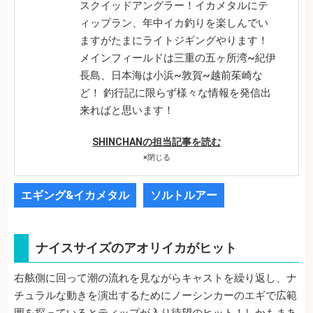
スクイッドアングラー！イカメタルにテ
ィップラン、年中イカ釣りを楽しんでい
ますがたまにライトジギングやります！
メインフィールドは三重の五ヶ所湾~紀伊
長島、日本海は小浜~敦賀~越前茱崎な
ど！ 釣行記に限らず様々な情報を発信出
来ればと思います！
SHINCHANの担当記事を読む
×
閉じる
エギング&イカメタル
ソルトルアー
ナイスサイズのアオリイカがヒット
右舷側に回って潮の流れを見ながらキャストを繰り返し、ナ
チュラルな動きを演出するためにノーシンカーのエギで広範