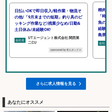
精肉・
日払いOKで即日収入/軽作業・物流そ
「時給1
の他/「9月末までの短期」釣り具のピ
魚のカ
ッキング作業など/残業少なめ/日勤&
経験歓
土日休み/未経験OK!
島県/
UTエージェント株式会社 関西第
会社名
二CU
会社名
sponsored by 求人ボックス
さらに求人情報を見る
あなたにオススメ