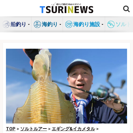
コ
ン
テ
船釣り
海釣り
海釣り施設
ソルト
ン
ツ
へ
ス
キ
ッ
プ
TOP
>
ソルトルアー
>
エギング&イカメタル
>