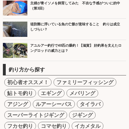
主婦が青イソメを飼育してみた 不吉な予感がついに的中
（第3回）
堤防際に浮いている魚の亡骸が意味すること 釣りは成立
しづらい？
アユルアー釣行で40匹の爆釣！【滋賀】 好釣果を支えたロ
ングロッドの威力とは？
釣り方から探す
初心者オススメ！
ファミリーフィッシング
鮎トモ釣り
エギング
メバリング
アジング
ルアーシーバス
タイラバ
スーパーライトジギング
ジギング
フカセ釣り
コマセ釣り
イカメタル