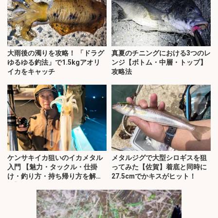
大雨後の濁りを攻略！ 「ドラグ
真夏のチニングにおける3つのレ
ゆるゆる釣法」で1.5kgアオリ
ンジ【ボトム・中層・トップ】
イカをキャッチ
攻略法
ケンサキイカ狙いのイカメタル
メタルジグで大型シロギスを狙
入門 【魅力・タックル・仕掛
ってみた【佐賀】着底と同時に
け・釣り方・持ち帰り方を解
27.5cmでかキスがヒット！
説】