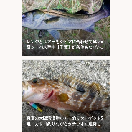
レンジとルアーをシビアに合わせて60cm
級シーバス手中【千葉】好条件もなぜか苦
戦
真夏の大阪湾沿岸ルアー釣りターゲット5
選 カサゴ釣りながらタチウオ回遊待ちが
オススメ？