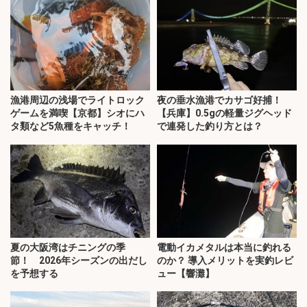
漁港周辺の浅場でライトロック
夜の垂水漁港でカサゴ好捕！
ゲームを満喫【京都】シオにハ
【兵庫】0.5gの軽量ジグヘッド
タ類など5魚種をキャッチ！
で連発した釣り方とは？
夏の大阪湾はチニングの季
電動イカメタルは本当に釣れる
節！ 2026年シーズンの出だし
のか？ 導入メリットを実釣レビ
を予想する
ュー【響灘】