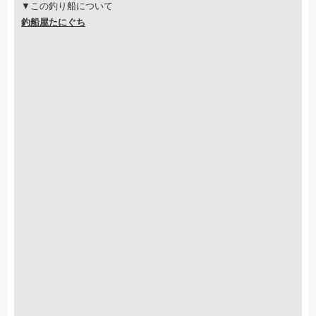
▼この釣り船について
釣船屋たにぐち