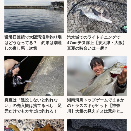
猛暑日連続で大阪湾沿岸釣り場
汽水域でのライトチニングで
はどうなってる？ 釣果は潮通
47cmチヌ浮上【泉大津・大阪】
しの良し悪し次第
真夏の時合いは一瞬？
真夏は「遠投しないと釣れな
湘南河川トップゲームでまさか
い」の先入観は捨てるべし 足
のヒラスズキがヒット【神奈
元だけでもカサゴは釣れる！
川】大量の見えチヌは意外と難
敵？