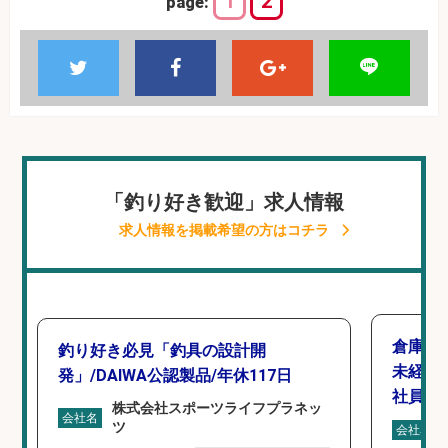
1
2
page:
「釣り好き歓迎」求人情報
求人情報を掲載希望の方はコチラ
倉庫で
釣り好き必見「釣具の設計開
未経験
発」/DAIWA公認製品/年休117日
社員登
株式会社スポーツライフプラネッ
会社名
ツ
会社名