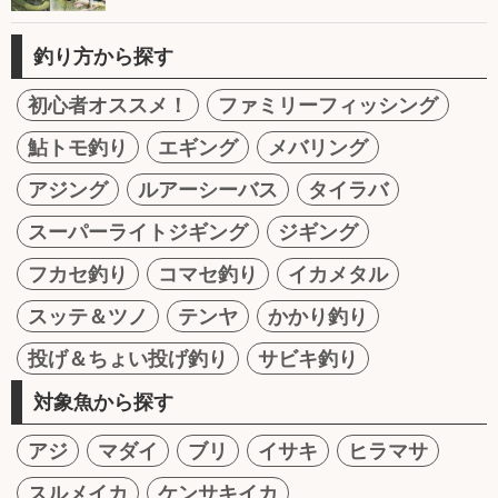
釣り方から探す
初心者オススメ！
ファミリーフィッシング
鮎トモ釣り
エギング
メバリング
アジング
ルアーシーバス
タイラバ
スーパーライトジギング
ジギング
フカセ釣り
コマセ釣り
イカメタル
スッテ＆ツノ
テンヤ
かかり釣り
投げ＆ちょい投げ釣り
サビキ釣り
対象魚から探す
アジ
マダイ
ブリ
イサキ
ヒラマサ
スルメイカ
ケンサキイカ