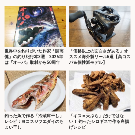
世界中を釣り歩いた作家「開高
「価格以上の面白さがある」オ
健」の釣り紀行本3選 2026年
ススメ海外製リール5選【高コス
は『オーパ』取材から50周年
パ＆個性派モデル】
釣った魚で作る「冷蔵庫干し」
「キス＝天ぷら」だけではな
レシピ：ヨコスジフエダイのち
い！ 釣ったシロギスで作る唐揚
ょい干し
げレシピ