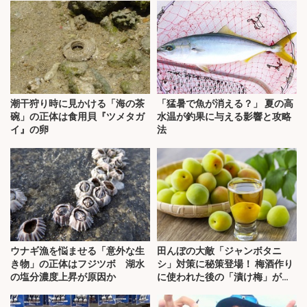
潮干狩り時に見かける「海の茶
「猛暑で魚が消える？」 夏の高
碗」の正体は食用貝『ツメタガ
水温が釣果に与える影響と攻略
イ』の卵
法
ウナギ漁を悩ませる「意外な生
田んぼの大敵「ジャンボタニ
き物」の正体はフジツボ 湖水
シ」対策に秘策登場！ 梅酒作り
の塩分濃度上昇が原因か
に使われた後の「漬け梅」が効
く？