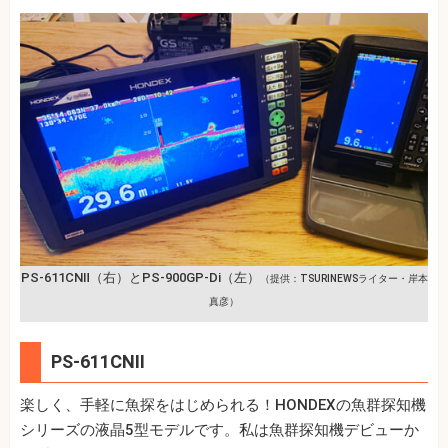
PS-611CNⅡ（右）とPS-900GP-Di（左）
（提供：TSURINEWSライター・岸本
真彦）
PS-611CNⅡ
楽しく、手軽に魚探をはじめられる！HONDEXの魚群探知機
シリーズの液晶5型モデルです。私は魚群探知機デビューか