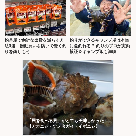
釣具屋で余計な出費を減らす方
釣りができるキャンプ場は本当
法3選 衝動買いを防いで賢く釣
に魚釣れる？ 釣りのプロが実釣
りを楽しもう
検証＆キャンプ飯も満喫
「貝を食べる貝」がとても美味しかった
【アカニシ・ツメタガイ・イボニシ】