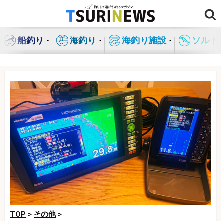
コ
ン
テ
船釣り
海釣り
海釣り施設
ソルト
ン
ツ
へ
ス
キ
ッ
プ
TOP
>
その他
>