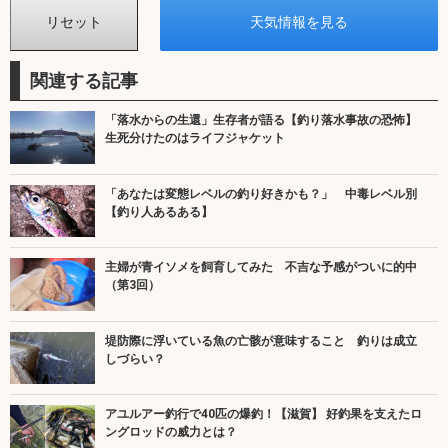
関連する記事
「落水からの生還」生存者が語る【釣り落水事故の恐怖】
生死分けたのはライフジャケット
「あなたは変態レベルの釣り好きかも？」 中毒レベル別
【釣り人あるある】
主婦が青イソメを飼育してみた 不吉な予感がついに的中
（第3回）
堤防際に浮いている魚の亡骸が意味すること 釣りは成立
しづらい？
アユルアー釣行で40匹の爆釣！【滋賀】 好釣果を支えたロ
ングロッドの威力とは？