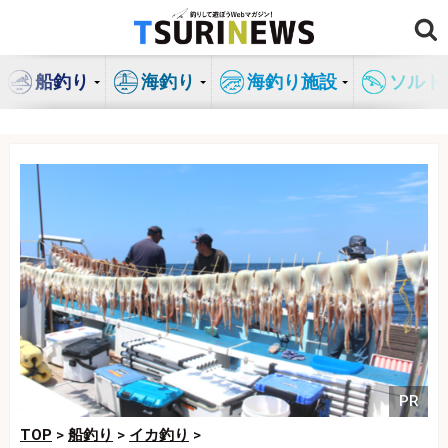
コ
ン
テ
船釣り
海釣り
海釣り施設
ソルト
ン
ツ
へ
ス
キ
ッ
プ
PR
TOP
>
船釣り
>
イカ釣り
>