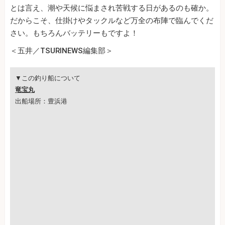
とは言え、潮や天候に悩まされ苦戦する日があるのも確か。
だからこそ、仕掛けやタックルなど万全の布陣で臨んでくだ
さい。もちろんバッテリーもですよ！
＜五井／TSURINEWS編集部＞
▼この釣り船について
竜宝丸
出船場所：豊浜港