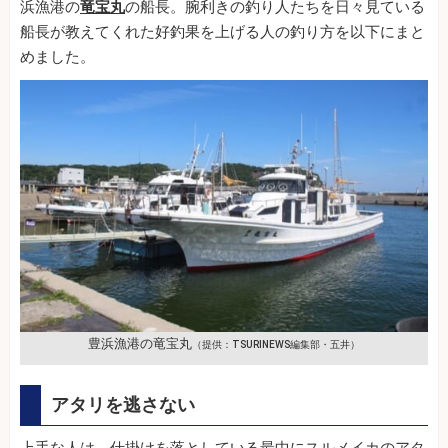
浜漁港の
竜宝丸
の船長。腕利きの釣り人たちを日々見ている
船長が教えてくれた好釣果を上げる人の釣り方を以下にまと
めました。
豊浜漁港の竜宝丸
（提供：TSURINEWS編集部・五井）
アタリを逃さない