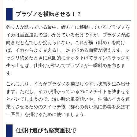
プラヅノを横転させる！？
釣り人が誘っている最中、縦方向に移動しているプラヅノを
イカは垂直運動で追いかけているわけですが、プラヅノが縦
向きだと点でしか捉えられない。これが横（斜め）を向け
ば、イカからよく見えるし、足で掴める面積が増えます。シ
ャクリ終えたときに意図的にサオを下げてラインスラッグを
生み出せば、仕掛けが弛んでプラヅノが一瞬斜めを向きま
す。
これにより、イカがプラヅノを捕捉しやすい状態を生み出せ
ます。ただし、イカが掛かっているのにミチイトを弛ませる
とバレてしまうので、渋い時の単発狙いや、仲間のイカを連
乗りさせるためのスイッチ役（群れの食い気に影響を及ぼす
一匹目）を掛けるために使いましょう。
仕掛け選びも堅実重視で