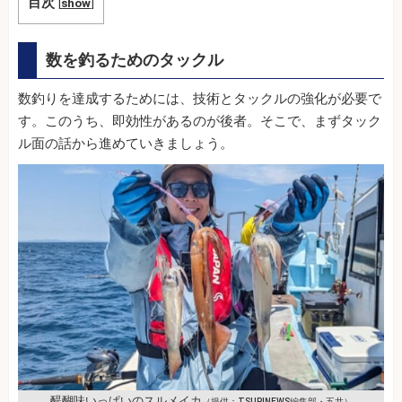
目次
[
show
]
数を釣るためのタックル
数釣りを達成するためには、技術とタックルの強化が必要で
す。このうち、即効性があるのが後者。そこで、まずタック
ル面の話から進めていきましょう。
醍醐味いっぱいのスルメイカ
（提供：TSURINEWS編集部・五井）