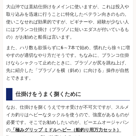
大山沖では直結仕掛けをメインに使いますが、これは投入や
取り込みを迅速に行うことに特化したベテラン向きのもの。
使いこなせれば効果的ですが、ビギナーや、経験が少ない人
にはブランコ仕掛け（プラヅノに短いエダスが付いているも
の）がお勧めと船長は言います。
また、ハリ数も欲張らずに6～7本で始め、慣れたら徐々に増
やすのが適切なやり方だそうです。ちなみに、ブランコ仕掛
けならシャクって止めたときに、プラヅノが尻を跳ね上げ、
先に紹介した「プラヅノを横（斜め）に向ける」操作が自然
とできます。
仕掛けをうまく捌くために
なお、仕掛けを捌くうえでサオ受けが不可欠ですが、スルメ
イカ釣りはヘビーなタックルを使うので、強度があるものが
必要です。そこでお勧めしたいのが、ビーエムオージャパン
の
「極みグリップ ミドルヘビー（船釣り用万力セット）