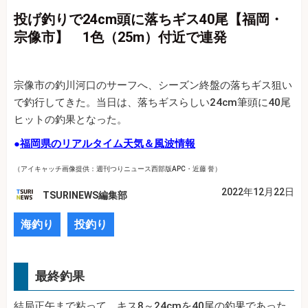
投げ釣りで24cm頭に落ちギス40尾【福岡・
宗像市】 1色（25m）付近で連発
宗像市の釣川河口のサーフへ、シーズン終盤の落ちギス狙い
で釣行してきた。当日は、落ちギスらしい24cm筆頭に40尾
ヒットの釣果となった。
●
福岡県のリアルタイム天気＆風波情報
（アイキャッチ画像提供：週刊つりニュース西部版APC・近藤 誉）
2022年12月22日
TSURINEWS編集部
海釣り
投釣り
最終釣果
結局正午まで粘って、キス8～24cmを40尾の釣果であった