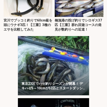
宮川でブッコミ釣りで60cm級を
楠漁港の投げ釣りでシロギス37
頭にウナギ3匹！【三重】3種の
匹【三重】群れ回遊コースの発
エサを比較してみた
見が数釣りへの近道！
東京23区でハゼ釣りシーズンが開幕！ デ
キハゼ5～10cmが52匹とスタートダッシ
ュに成功