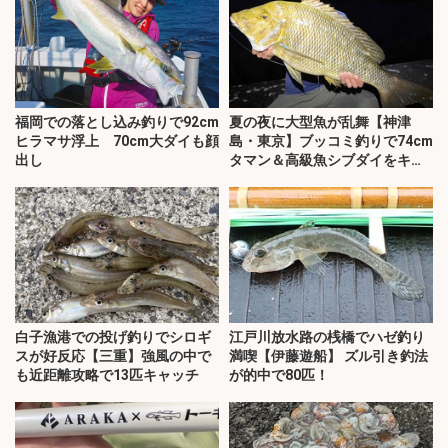
福岡での落とし込み釣りで92cm
夏の夜に大型魚が乱舞【神津
ヒラマサ浮上 70cm大ダイも顔
島・東京】ブッコミ釣りで74cm
出し
タマン＆高級魚シブダイをキャ
ッチ！
白子漁港での投げ釣りでシロギ
江戸川放水路の桟橋でハゼ釣り
スが好反応【三重】強風の中で
満喫【伊藤遊船】 ズル引き釣法
も近距離攻略で13匹キャッチ
が的中で80匹！