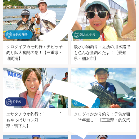
海釣り施設
淡水の釣り
クロダイフカセ釣行：チビッ子
淡水小物釣り：近所の用水路で
釣り師大奮闘の巻！【三重県・
も色んな魚釣れたよ！【愛知
ミ
迫間浦】
県・稲沢市】
船釣り
海釣り施設
エサタチウオ釣行：子供も大人
クロダイかかり釣り：子供が狙
もやっぱりコレ好き【神奈川
うは年無し！【三重県・的矢湾
県・鴨下丸】
三ケ所】