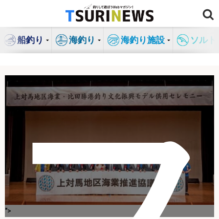
コ
ン
テ
船釣り
海釣り
海釣り施設
ソルト
ン
ツ
へ
ス
キ
フ
ッ
プ
">