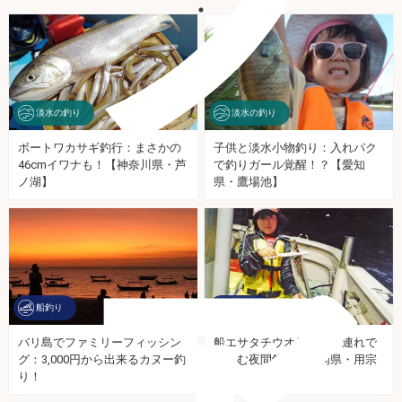
淡水の釣り
淡水の釣り
ボートワカサギ釣行：まさかの
子供と淡水小物釣り：入れパク
46cmイワナも！【神奈川県・芦
で釣りガール覚醒！？【愛知
ァ
ノ湖】
県・鷹場池】
船釣り
船釣り
バリ島でファミリーフィッシン
船エサタチウオ釣行：子連れで
グ：3,000円から出来るカヌー釣
楽しむ夜間釣行【静岡県・用宗
り！
港】