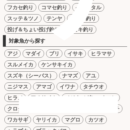
フカセ釣り
コマセ釣り
イカメタル
スッテ＆ツノ
テンヤ
かかり釣り
投げ＆ちょい投げ釣り
サビキ釣り
対象魚から探す
ー
アジ
マダイ
ブリ
イサキ
ヒラマサ
スルメイカ
ケンサキイカ
スズキ（シーバス）
ナマズ
アユ
ニジマス
アマゴ
イワナ
タチウオ
ヒラメ
アオリイカ
メジナ（グレ・クロ）
クロダイ（チヌ）
シロギス
ハゼ
マゴチ
ワカサギ
ヤリイカ
マグロ
カツオ