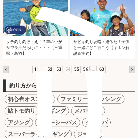
船釣り
海釣り施設
タテ釣り釣行：え！？車の中が
サビキ釣り攻略：連休だ！子供
サワラ汁だらけに・・・【三重
と一緒にどこ行こう【キホン解
リ
県・鳥羽】
説＆実釣】
<
>
1
…
52
53
54
55
56
…
63
釣り方から探す
初心者オススメ！
ファミリーフィッシング
鮎トモ釣り
エギング
メバリング
アジング
ルアーシーバス
タイラバ
スーパーライトジギング
ジギング