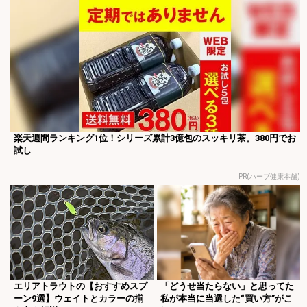
楽天週間ランキング1位！シリーズ累計3億包のスッキリ茶。380円でお
試し
PR(ハーブ健康本舗)
エリアトラウトの【おすすめスプ
「どうせ当たらない」と思ってた
ーン9選】ウェイトとカラーの揃
私が本当に当選した“買い方”がこ