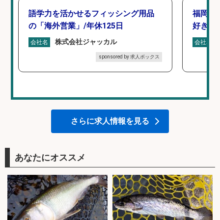
語学力を活かせるフィッシング用品
福岡/
の「海外営業」/年休125日
好き歓
株式会社ジャッカル
会社名
会社名
sponsored by 求人ボックス
さらに求人情報を見る
あなたにオススメ