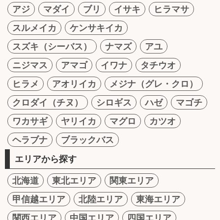
アジ
マダイ
ブリ
イサキ
ヒラマサ
スルメイカ
ケンサキイカ
スズキ（シーバス）
ナマズ
アユ
ニジマス
アマゴ
イワナ
タチウオ
ヒラメ
アオリイカ
メジナ（グレ・クロ）
クロダイ（チヌ）
シロギス
ハゼ
マゴチ
ワカサギ
ヤリイカ
マグロ
カツオ
ヘラブナ
ブラックバス
エリアから探す
北海道
東北エリア
関東エリア
甲信越エリア
北陸エリア
東海エリア
関西エリア
中国エリア
四国エリア