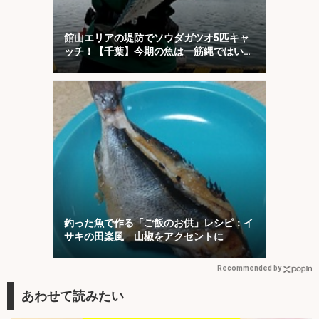
館山エリアの堤防でソウダガツオ5匹キャ
ッチ！【千葉】今期の魚は一筋縄ではいか
ない？
釣った魚で作る「ご飯のお供」レシピ：イ
サキの田楽風 山椒をアクセントに
Recommended by