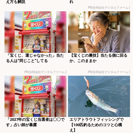
え方も解説
れ
PR(合同会社デジタルファーム )
「宝くじ、運じゃなかった」当た
【宝くじの裏技】当たる側に回る
る人は“同じこと”してる
か、このままか
PR(合同会社デジタルファーム )
PR(合同会社デジタルファーム )
「2027年の宝くじ当選者は〇〇で
エリアトラウトフィッシングで
す」占い師が暴露
【100匹釣るためのコツと心構
え】