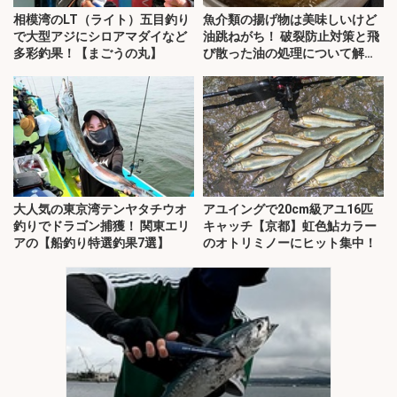
相模湾のLT（ライト）五目釣り
魚介類の揚げ物は美味しいけど
で大型アジにシロアマダイなど
油跳ねがち！ 破裂防止対策と飛
多彩釣果！【まごうの丸】
び散った油の処理について解
説！
大人気の東京湾テンヤタチウオ
アユイングで20cm級アユ16匹
釣りでドラゴン捕獲！ 関東エリ
キャッチ【京都】虹色鮎カラー
アの【船釣り特選釣果7選】
のオトリミノーにヒット集中！