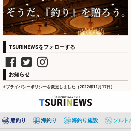
TSURINEWSをフォローする
お知らせ
※プライバシーポリシーを変更しました（2022年11月17日）
船釣り
海釣り
海釣り施設
ソルト