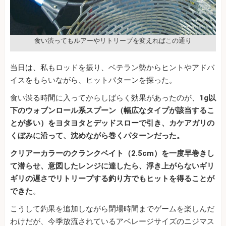
食い渋ってもルアーやリトリーブを変えればこの通り
当日は、私もロッドを振り、ベテラン勢からヒントやアドバ
イスをもらいながら、ヒットパターンを探った。
食い渋る時間に入ってからしばらく効果があったのが、
1g以
下のウォブンロール系スプーン（幅広なタイプが該当するこ
とが多い）をヨタヨタとデッドスローで引き、カケアガリの
くぼみに沿って、沈めながら巻くパターンだった。
クリアーカラーのクランクベイト（2.5cm）を一度早巻きし
て潜らせ、意図したレンジに達したら、浮き上がらないギリ
ギリの遅さでリトリーブする釣り方でもヒットを得ることが
できた
。
こうして釣果を追加しながら閉場時間までゲームを楽しんだ
わけだが、今季放流されているアベレージサイズのニジマス