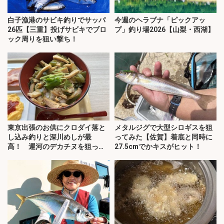
白子漁港のサビキ釣りでサッパ
今週のヘラブナ「ピックアッ
26匹【三重】投げサビキでブロ
プ」釣り場2026【山梨・西湖】
ック周りを狙い撃ち！
東京出張のお供にクロダイ落と
メタルジグで大型シロギスを狙
し込み釣りと深川めしが最
ってみた【佐賀】着底と同時に
高！ 運河のデカチヌを狙って
27.5cmでかキスがヒット！
みた