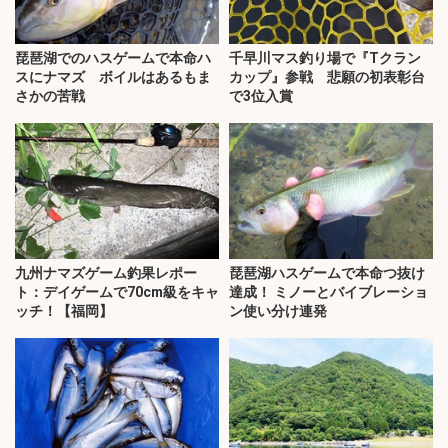
琵琶湖でのハスゲームで本命ハ
千早川マス釣り場で『Tクラン
スにナマズ ボイルはあるもま
カップ』参戦 悲願の初表彰台
さかの苦戦
で3位入賞
九州ナマズゲーム釣果レポー
琵琶湖ハスゲームで本命つ抜け
ト：デイゲームで70cm級をキャ
達成！ ミノーとバイブレーショ
ッチ！【福岡】
ン使い分け連発