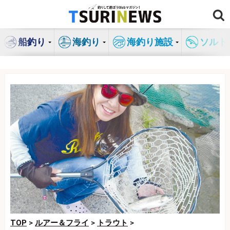
コ
ン
テ
船釣り
海釣り
海釣り施設
ソルト
ン
ツ
へ
ス
キ
ッ
プ
TOP
>
ルアー＆フライ
>
トラウト
>