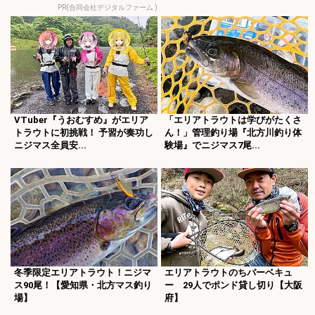
PR(合同会社デジタルファーム )
VTuber『うおむすめ』がエリア
「エリアトラウトは学びがたくさ
トラウトに初挑戦！ 予習が奏功し
ん！」管理釣り場『北方川釣り体
ニジマス全員安...
験場』でニジマス7尾...
冬季限定エリアトラウト！ニジマ
エリアトラウトのちバーベキュ
ス90尾！【愛知県・北方マス釣り
ー 29人でポンド貸し切り【大阪
場】
府】