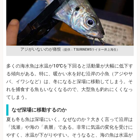
アジがいないのが痛恨
（提供：TSURINEWSライター井上海生）
多くの海水魚は水温が10℃を下回ると活動量が大幅に低下す
る傾向がある。特に、暖かい水を好む沿岸の小魚（アジやサ
バ、イワシなど）は、冬になると深場に移動してしまう。そ
れを捕食する魚もいなくなるので、大型魚も釣れにくくなっ
てしまう。
なぜ深場に移動するのか
夏も冬も魚は深場にいく。なぜなのか？大きく言って沿岸は
「浅瀬」や海の「表層」である。非常に気温の変化を受けに
やすく、水温が下がりやすい。そうなると、海の魚は水温が