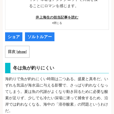
ることにロマンを感じます。
井上海生の担当記事を読む
×
閉じる
ショア
ソルトルアー
目次
[
show
]
冬は魚が釣りにくい
海釣りで魚が釣れにくい時期は二つある。盛夏と真冬だ。い
ずれも気温が海水温に与える影響で、さっぱり釣れなくなっ
てしまう。夏は魚の代謝がよくなり動き回るために必要な酸
素が足りず、少しでも冷たい深場に潜って捕食するため、沿
岸では釣れなくなる。海中の「溶存酸素」の問題というわけ
だ。