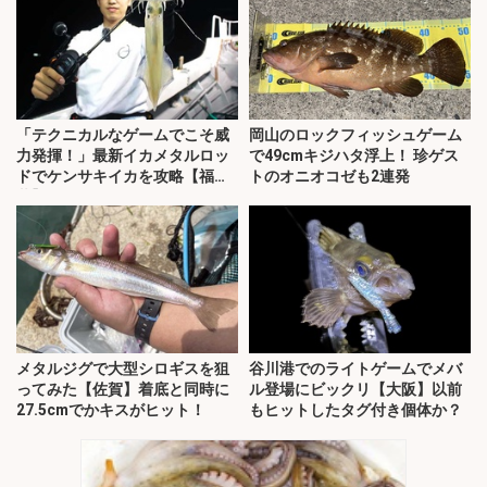
「テクニカルなゲームでこそ威
岡山のロックフィッシュゲーム
力発揮！」最新イカメタルロッ
で49cmキジハタ浮上！ 珍ゲス
ドでケンサキイカを攻略【福
トのオニオコゼも2連発
井】
メタルジグで大型シロギスを狙
谷川港でのライトゲームでメバ
ってみた【佐賀】着底と同時に
ル登場にビックリ【大阪】以前
27.5cmでかキスがヒット！
もヒットしたタグ付き個体か？