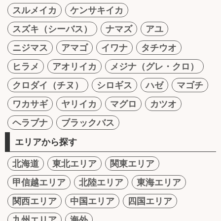
スルメイカ
ケンサキイカ
スズキ（シーバス）
ナマズ
アユ
ニジマス
アマゴ
イワナ
タチウオ
ヒラメ
アオリイカ
メジナ（グレ・クロ）
クロダイ（チヌ）
シロギス
ハゼ
マゴチ
ワカサギ
ヤリイカ
マグロ
カツオ
ヘラブナ
ブラックバス
エリアから探す
北海道
東北エリア
関東エリア
甲信越エリア
北陸エリア
東海エリア
関西エリア
中国エリア
四国エリア
九州エリア
海外