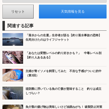
関連する記事
「落水からの生還」生存者が語る【釣り落水事故の恐怖】
生死分けたのはライフジャケット
「あなたは変態レベルの釣り好きかも？」 中毒レベル別
【釣り人あるある】
主婦が青イソメを飼育してみた 不吉な予感がついに的中
（第3回）
堤防際に浮いている魚の亡骸が意味すること 釣りは成立
しづらい？
魚介類の揚げ物は美味しいけど油跳ねがち！ 破裂防止対策