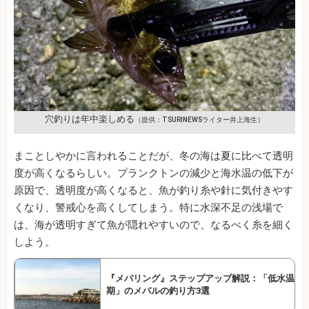
穴釣りは年中楽しめる
（提供：TSURINEWSライター井上海生）
まことしやかに言われることだが、冬の海は夏に比べて透明
度が高くなるらしい。プランクトンの減少と海水温の低下が
原因で、透明度が高くなると、魚が釣り糸や針に気付きやす
くなり、警戒心を高くしてしまう。特に水深不足の浅場で
は、海が透明すぎて魚が隠れやすいので、なるべく糸を細く
しよう。
『メバリング』ステップアップ解説：「低水温
期」のメバルの釣り方3選