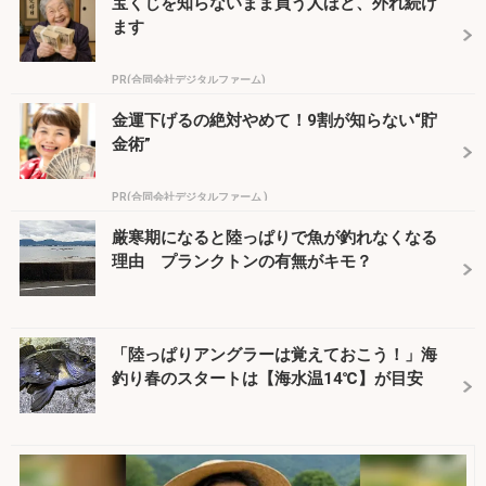
宝くじを知らないまま買う人ほど、外れ続け
ます
PR(合同会社デジタルファーム)
金運下げるの絶対やめて！9割が知らない“貯
金術”
PR(合同会社デジタルファーム )
厳寒期になると陸っぱりで魚が釣れなくなる
理由 プランクトンの有無がキモ？
「陸っぱりアングラーは覚えておこう！」海
釣り春のスタートは【海水温14℃】が目安