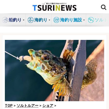
コ
ン
テ
船釣り
海釣り
海釣り施設
ソルト
ン
ツ
へ
ス
キ
ッ
プ
TOP
>
ソルトルアー
>
ショア
>