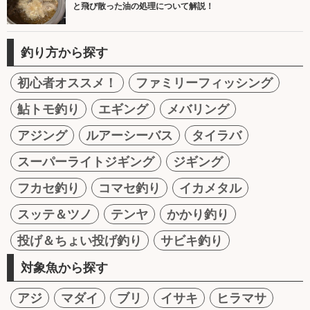
と飛び散った油の処理について解説！
釣り方から探す
初心者オススメ！
ファミリーフィッシング
鮎トモ釣り
エギング
メバリング
アジング
ルアーシーバス
タイラバ
スーパーライトジギング
ジギング
フカセ釣り
コマセ釣り
イカメタル
スッテ＆ツノ
テンヤ
かかり釣り
投げ＆ちょい投げ釣り
サビキ釣り
対象魚から探す
アジ
マダイ
ブリ
イサキ
ヒラマサ