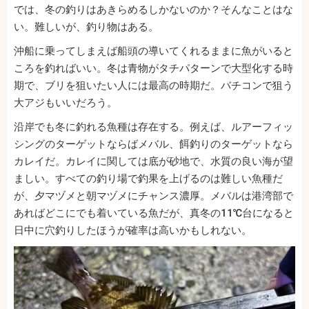
では、冬の釣りはあきらめるしかないのか？そんなことはな
い。難しいが、釣り物はある。
沖船に乗ってしまえば船頭の導いてくれるままに魚がいると
ころを釣ればいい。冬は青物がタチパターンで大型化する時
期で、ブリを狙いたい人には最高の時期だ。バチコンで狙う
大アジもいいだろう。
沿岸でも冬に釣れる魚種は存在する。例えば、ルアーフィッ
シングのターゲットならばメバル、餌釣りのターゲットなら
カレイだ。カレイに関しては底が砂地で、水質の良い海が望
ましい。すべての釣り場で釣果を上げるのは難しい魚種だ
が、夕マヅメと朝マヅメにチャンス濃厚。メバルは港湾部で
あればどこにでも着いている魚だが、真冬の11℃台になると
日中に穴釣りしたほうが確率は高いかもしれない。