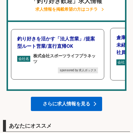
「釣り好き歓迎」求人情報
求人情報を掲載希望の方はコチラ
倉庫で
釣り好きを活かす「法人営業」/提案
未経験
型ルート営業/直行直帰OK
社員登
株式会社スポーツライフプラネッ
会社名
ツ
会社名
sponsored by 求人ボックス
さらに求人情報を見る
あなたにオススメ