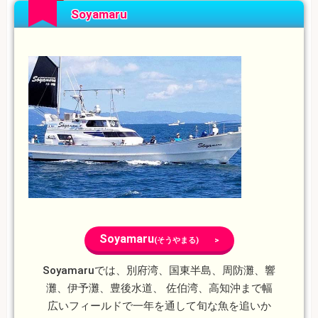
Soyamaru
Soyamaru
(そうやまる) >
Soyamaruでは、別府湾、国東半島、周防灘、響
灘、伊予灘、豊後水道、 佐伯湾、高知沖まで幅
広いフィールドで一年を通して旬な魚を追いか