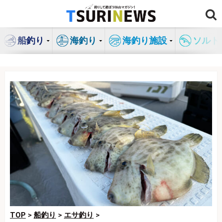
コ
ン
テ
船釣り
海釣り
海釣り施設
ソルト
ン
ツ
へ
ス
キ
ッ
プ
TOP
>
船釣り
>
エサ釣り
>