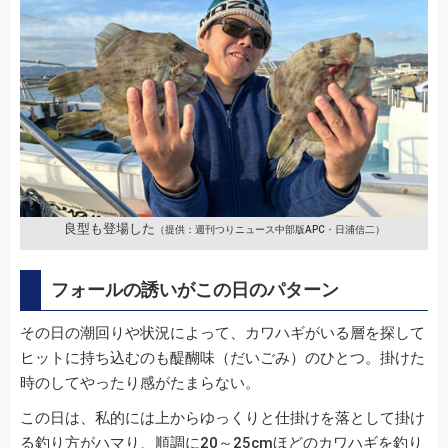
良型も登場した
（提供：週刊つりニュース中部版APC・日浦信二）
フォールの誘いがこの日のパターン
その日の潮回りや状況によって、カワハギがいる層を探して
ヒットに持ち込むのも醍醐味（だいごみ）のひとつ。掛けた
時のしてやったり感がたまらない。
この日は、私的には上からゆっくりと仕掛けを落として掛け
る釣り方がハマり、順調に20～25cmほどのカワハギを釣り