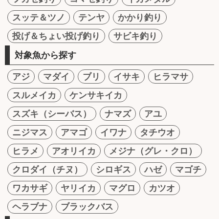
スッテ＆ツノ
テンヤ
かかり釣り
投げ＆ちょい投げ釣り
サビキ釣り
対象魚から探す
アジ
マダイ
ブリ
イサキ
ヒラマサ
スルメイカ
ケンサキイカ
スズキ（シーバス）
ナマズ
アユ
ニジマス
アマゴ
イワナ
タチウオ
ヒラメ
アオリイカ
メジナ（グレ・クロ）
クロダイ（チヌ）
シロギス
ハゼ
マゴチ
ワカサギ
ヤリイカ
マグロ
カツオ
ヘラブナ
ブラックバス