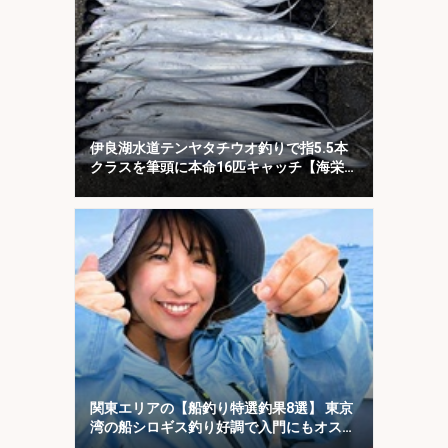
伊良湖水道テンヤタチウオ釣りで指5.5本
クラスを筆頭に本命16匹キャッチ【海栄
丸】
関東エリアの【船釣り特選釣果8選】 東京
湾の船シロギス釣り好調で入門にもオスス
メ！