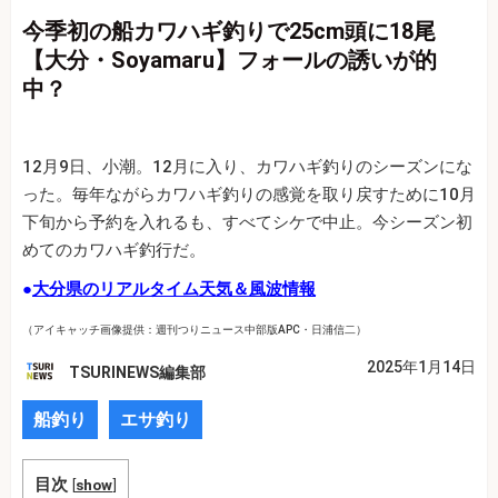
今季初の船カワハギ釣りで25cm頭に18尾
【大分・Soyamaru】フォールの誘いが的
中？
12月9日、小潮。12月に入り、カワハギ釣りのシーズンにな
った。毎年ながらカワハギ釣りの感覚を取り戻すために10月
下旬から予約を入れるも、すべてシケで中止。今シーズン初
めてのカワハギ釣行だ。
●
大分県のリアルタイム天気＆風波情報
（アイキャッチ画像提供：週刊つりニュース中部版APC・日浦信二）
2025年1月14日
TSURINEWS編集部
船釣り
エサ釣り
目次
[
show
]