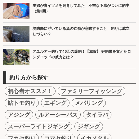
主婦が青イソメを飼育してみた 不吉な予感がついに的中
（第3回）
堤防際に浮いている魚の亡骸が意味すること 釣りは成立
しづらい？
アユルアー釣行で40匹の爆釣！【滋賀】 好釣果を支えたロ
ングロッドの威力とは？
釣り方から探す
初心者オススメ！
ファミリーフィッシング
鮎トモ釣り
エギング
メバリング
アジング
ルアーシーバス
タイラバ
スーパーライトジギング
ジギング
フカセ釣り
コマセ釣り
イカメタル