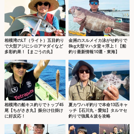
相模湾のLT（ライト）五目釣り
金洲のスルメイカ泳がせ釣りで
で大型アジにシロアマダイなど
8kg大型マハタ堂々浮上！【船
多彩釣果！【まごうの丸】
釣り最新情報10選・東海】
相模湾の船キス釣りでトップ45
夏カワハギ釣りで本命13匹キャ
尾【ちがさき丸】振分け仕掛け
ッチ【石川丸・愛知】タルマセ
に好反応！
釣りで強風＆波を攻略