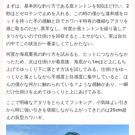
まずは、基本的な釣り方である底トントンを5回ほど行い、2
秒ほどゼロテンで止めを入れる。この時の僅かな違和感をロ
ッドを持った手の感触と目でカワハギ特有の微細なアタリを
感じ取るのだが…異常なし。何度か底トントンを繰り返しア
タリがないので仕掛けを回収すると…エサがない。実は自分
の中でこの状況が一番楽しくてしかたない。
何度か海底重視の釣り方を試みるも、ヒットにつながらなか
ったため、次は仕掛けが着底後、海底から1mほど上にもち
上げてゆっくり下に落とす方法を試してみる。仕掛けをゆ～
っくりと落としながら手感度と目感度に集中していると、ほ
んの僅かな何かに触れられている？ような感触があり、一瞬
だけ仕掛けを止めてゆっくりと上にあげてみる。
ここで明確なアタリをとらえてフッキング。小気味よい引き
から時に強い引きを堪能しながら上がってきたのは25cm超
えの良型カワハギ。