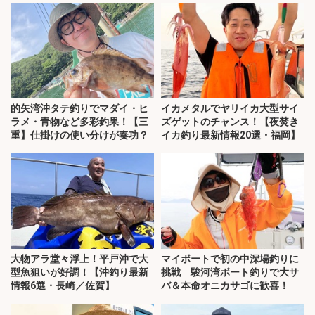
的矢湾沖タテ釣りでマダイ・ヒ
イカメタルでヤリイカ大型サイ
ラメ・青物など多彩釣果！【三
ズゲットのチャンス！【夜焚き
重】仕掛けの使い分けが奏功？
イカ釣り最新情報20選・福岡】
大物アラ堂々浮上！平戸沖で大
マイボートで初の中深場釣りに
型魚狙いが好調！【沖釣り最新
挑戦 駿河湾ボート釣りで大サ
情報6選・長崎／佐賀】
バ＆本命オニカサゴに歓喜！