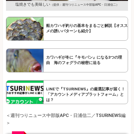
塩焼きでも美味しい
（提供：週刊つりニュース中部版APC・日浦信二）
船カワハギ釣りの基本をまるごと解説【オスス
メの誘いパターンも紹介】
カワハギが冬に『キモパン』になる3つの理
由 海のフォグラの秘密に迫る
LINEで『TSURINEWS』の厳選記事が届く！
「アカウントメディアプラットフォーム」と
は？
＜週刊つりニュース中部版APC・日浦信二／TSURINEWS編
＞