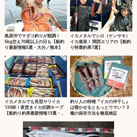
島原沖でマダコ釣りが順調！
イカメタルでシロ（ケンサキ）
5kg交え70尾以上の日も【船釣
イカ連発！ 関西エリアの【船釣
り最新情報5選・大分／熊本】
り特選釣果7選】
イカメタルでも良型ヤリイカ
釣り人の特権『イカの沖干し』
130杯！夜焚きイカ好調キープ
は寝かせるともっとウマい？ 3
【船釣り釣果最新情報13選・玄
種の保存方法を徹底検証
界灘】