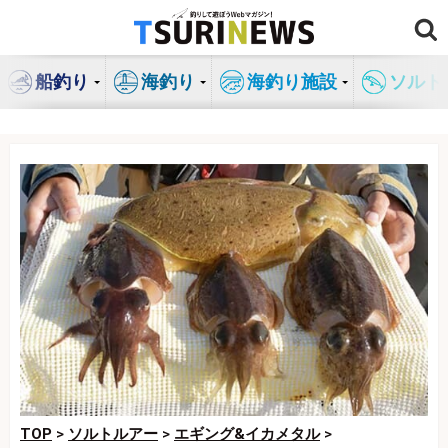
コ
ン
テ
船釣り
海釣り
海釣り施設
ソルト
ン
ツ
へ
ス
キ
ッ
プ
TOP
>
ソルトルアー
>
エギング&イカメタル
>