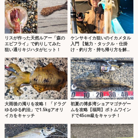
リスが作った天然ルアー「森の
ケンサキイカ狙いのイカメタル
エビフライ」で釣りしてみた
入門 【魅力・タックル・仕掛
狙い通りキジハタがヒット！
け・釣り方・持ち帰り方を解
説】
大雨後の濁りを攻略！ 「ドラグ
初夏の博多湾ショアマゴチゲー
ゆるゆる釣法」で1.5kgアオリ
ムを攻略【福岡】ボトムワイン
イカをキャッチ
ドで45cm級をキャッチ！