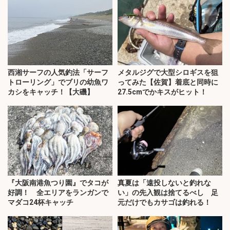
西湘サーフの人気釣法「サーフ
メタルジグで大型シロギスを狙
トローリング」でブリの幼魚ワ
ってみた【佐賀】着底と同時に
カシをキャッチ！【大磯】
27.5cmでかキスがヒット！
『大阪南港魚つり園』でタコが
真夏は「遠投しないと釣れな
好調！ 全エリアをランガンで
い」の先入観は捨てるべし 足
マダコ24杯キャッチ
元だけでもカサゴは釣れる！