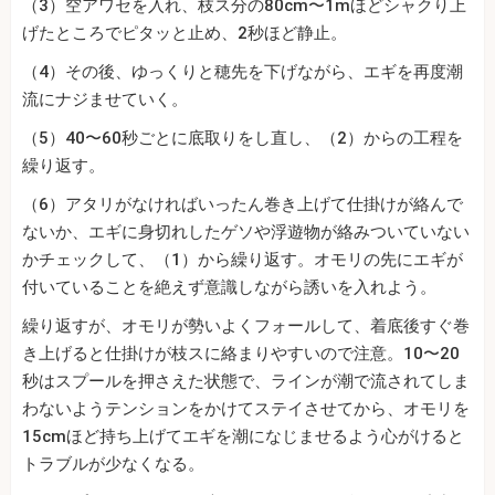
（3）空アワセを入れ、枝ス分の80cm〜1mほどシャクり上
げたところでピタッと止め、2秒ほど静止。
（4）その後、ゆっくりと穂先を下げながら、エギを再度潮
流にナジませていく。
（5）40〜60秒ごとに底取りをし直し、（2）からの工程を
繰り返す。
（6）アタリがなければいったん巻き上げて仕掛けが絡んで
ないか、エギに身切れしたゲソや浮遊物が絡みついていない
かチェックして、（1）から繰り返す。オモリの先にエギが
付いていることを絶えず意識しながら誘いを入れよう。
繰り返すが、オモリが勢いよくフォールして、着底後すぐ巻
き上げると仕掛けが枝スに絡まりやすいので注意。10〜20
秒はスプールを押さえた状態で、ラインが潮で流されてしま
わないようテンションをかけてステイさせてから、オモリを
15cmほど持ち上げてエギを潮になじませるよう心がけると
トラブルが少なくなる。