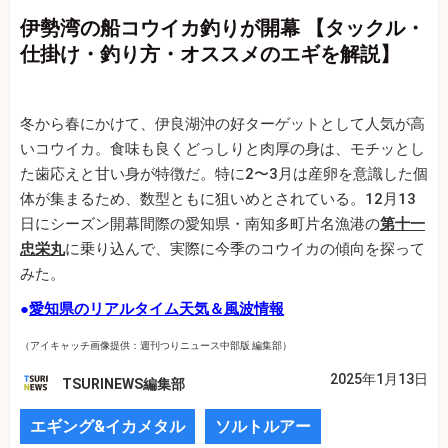
伊勢湾の船コウイカ釣りが開幕 【タックル・
仕掛け・釣り方・オススメのエギを解説】
冬から春にかけて、伊良湖沖の好ターゲットとして人気が高
いコウイカ。食味も良くどっしりと肉厚の身は、モチッとし
た歯応えと甘い身が特徴だ。特に2〜3月は産卵を意識した個
体が集まるため、数型ともに狙いめとされている。12月13
日にシーズン開幕間際の愛知県・南知多町片名漁港の
第十一
忠栄丸
に乗り込んで、実際に今季のコウイカの傾向を探って
みた。
●
愛知県のリアルタイム天気＆風波情報
（アイキャッチ画像提供：週刊つりニュース中部版 編集部）
2025年1月13日
TSURINEWS編集部
エギング&イカメタル
ソルトルアー