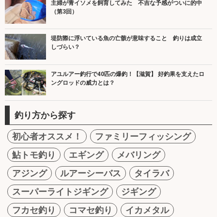
主婦が青イソメを飼育してみた 不吉な予感がついに的中
（第3回）
堤防際に浮いている魚の亡骸が意味すること 釣りは成立
しづらい？
アユルアー釣行で40匹の爆釣！【滋賀】 好釣果を支えたロ
ングロッドの威力とは？
釣り方から探す
初心者オススメ！
ファミリーフィッシング
鮎トモ釣り
エギング
メバリング
アジング
ルアーシーバス
タイラバ
スーパーライトジギング
ジギング
フカセ釣り
コマセ釣り
イカメタル