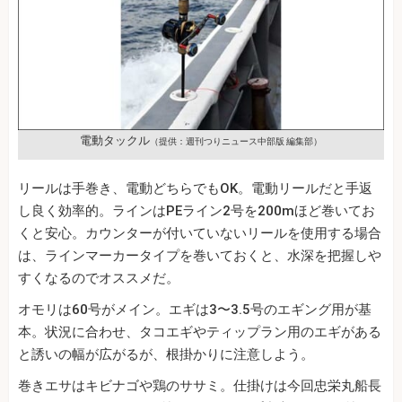
電動タックル
（提供：週刊つりニュース中部版 編集部）
リールは手巻き、電動どちらでもOK。電動リールだと手返
し良く効率的。ラインはPEライン2号を200mほど巻いてお
くと安心。カウンターが付いていないリールを使用する場合
は、ラインマーカータイプを巻いておくと、水深を把握しや
すくなるのでオススメだ。
オモリは60号がメイン。エギは3〜3.5号のエギング用が基
本。状況に合わせ、タコエギやティップラン用のエギがある
と誘いの幅が広がるが、根掛かりに注意しよう。
巻きエサはキビナゴや鶏のササミ。仕掛けは今回忠栄丸船長