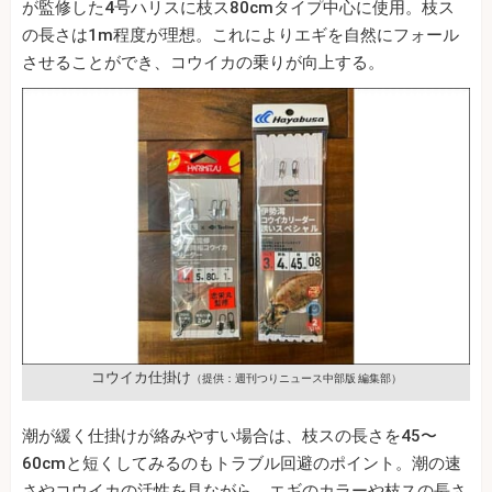
が監修した4号ハリスに枝ス80cmタイプ中心に使用。枝ス
の長さは1m程度が理想。これによりエギを自然にフォール
させることができ、コウイカの乗りが向上する。
コウイカ仕掛け
（提供：週刊つりニュース中部版 編集部）
潮が緩く仕掛けが絡みやすい場合は、枝スの長さを45〜
60cmと短くしてみるのもトラブル回避のポイント。潮の速
さやコウイカの活性を見ながら、エギのカラーや枝スの長さ