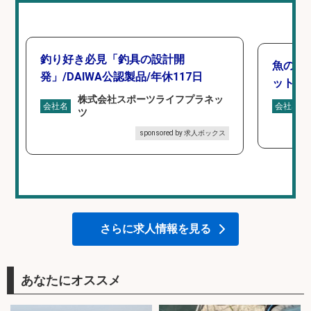
釣り好き必見「釣具の設計開
魚の「
発」/DAIWA公認製品/年休117日
ットを
株式会社スポーツライフプラネッ
会社名
会社名
ツ
sponsored by 求人ボックス
さらに求人情報を見る
あなたにオススメ