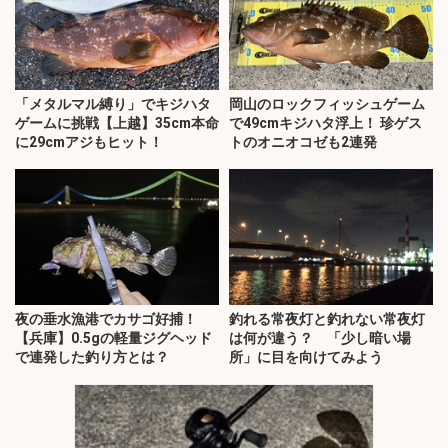
「メタルマル縛り」でキジハタ
岡山のロックフィッシュゲーム
ゲームに挑戦【上越】35cm本命
で49cmキジハタ浮上！ 珍ゲス
に29cmアジもヒット！
トのオニオコゼも2連発
夜の垂水漁港でカサゴ好捕！
釣れる常夜灯と釣れない常夜灯
【兵庫】0.5gの軽量ジグヘッド
は何が違う？ 「少し暗い場
で連発した釣り方とは？
所」に目を向けてみよう