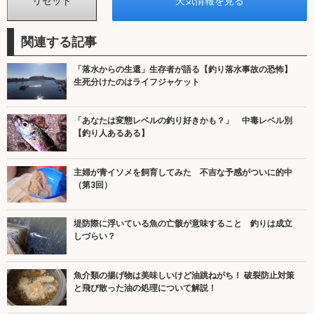
関連する記事
「落水からの生還」生存者が語る【釣り落水事故の恐怖】
生死分けたのはライフジャケット
「あなたは変態レベルの釣り好きかも？」 中毒レベル別
【釣り人あるある】
主婦が青イソメを飼育してみた 不吉な予感がついに的中
（第3回）
堤防際に浮いている魚の亡骸が意味すること 釣りは成立
しづらい？
魚介類の揚げ物は美味しいけど油跳ねがち！ 破裂防止対策
と飛び散った油の処理について解説！