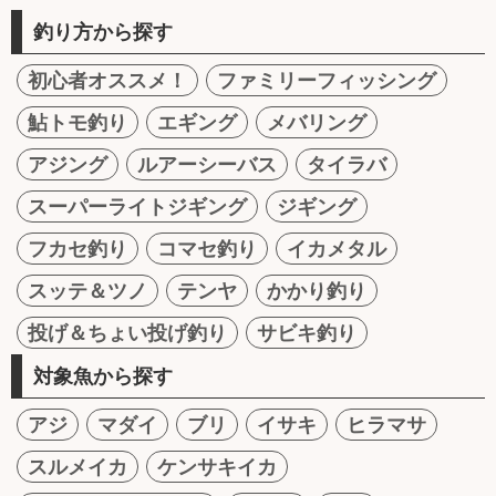
釣り方から探す
初心者オススメ！
ファミリーフィッシング
鮎トモ釣り
エギング
メバリング
アジング
ルアーシーバス
タイラバ
スーパーライトジギング
ジギング
フカセ釣り
コマセ釣り
イカメタル
スッテ＆ツノ
テンヤ
かかり釣り
投げ＆ちょい投げ釣り
サビキ釣り
対象魚から探す
アジ
マダイ
ブリ
イサキ
ヒラマサ
スルメイカ
ケンサキイカ