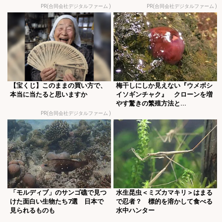
PR(合同会社デジタルファーム )
PR(合同会社デジタルファーム )
【宝くじ】このままの買い方で、
梅干しにしか見えない『ウメボシ
本当に当たると思いますか
イソギンチャク』 クローンを増
やす驚きの繁殖方法と...
PR(合同会社デジタルファーム )
「モルディブ」のサンゴ礁で見つ
水生昆虫＜ミズカマキリ＞はまる
けた面白い生物たち7選 日本で
で忍者？ 標的を溶かして食べる
見られるものも
水中ハンター