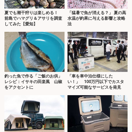
夏でも潮干狩りは楽しめる！
「猛暑で魚が消える？」 夏の高
前島でハマグリ＆アサリを調査
水温が釣果に与える影響と攻略
してみた【愛知】
法
釣った魚で作る「ご飯のお供」
「車を車中泊仕様にした
レシピ：イサキの田楽風 山椒
い！」 100万円以下でカスタ
をアクセントに
マイズ可能なサービスを発見