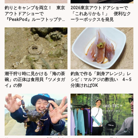
釣りとキャンプを両立！ 東京
2026東京アウトドアショーで
アウトドアショーで
「これありかも！」 便利なク
『PeakPod』ルーフトップテン
ーラーボックスを発見
トに注目
潮干狩り時に見かける「海の茶
釣魚で作る「刺身アレンジ」レ
碗」の正体は食用貝『ツメタガ
シピ：マルアジの酢洗い 4～5
イ』の卵
分漬ければOK