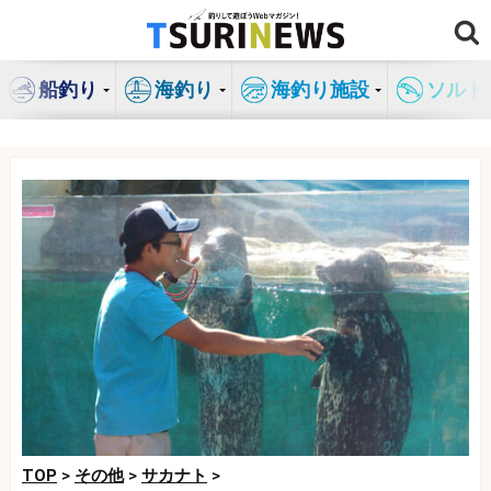
コ
ン
テ
船釣り
海釣り
海釣り施設
ソルト
ン
ツ
へ
ス
キ
ッ
プ
TOP
>
その他
>
サカナト
>