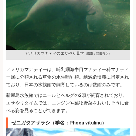
アメリカマナティのエサやり見学
（撮影：額田善之）
アメリカマナティーは、哺乳綱海牛目マナティー科マナティ
ー属に分類される草食の水生哺乳類。絶滅危惧種に指定され
ており、日本の水族館で飼育しているのは数館のみです。
新屋島水族館ではニールとベルグの2頭が飼育されており、
エサやりタイムでは、ニンジンや葉物野菜をおいしそうに食
べる姿を見ることができます。
ゼニガタアザラシ（学名：Phoca vitulina）