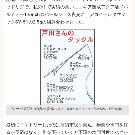
ッドリグで、私の中で実績の高いエコギア熟成アクア活メバ
ルミノー1.6inchのパールシラス夜光に、デコイデルタマジ
ックSV‐51の2.5gの組み合わせとした。
シーバス狙いのタックル
（提供：週刊つりニュース中部版APC・戸田英明）
最初にエントリーしたのは清須市役所周辺。橋脚や水門を探
るが反応はなく、川を下っていくと下流の水門付近でハクか