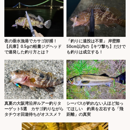
夜の垂水漁港でカサゴ好捕！
「釣りに遠投は不要」 岸壁際
【兵庫】0.5gの軽量ジグヘッド
50cm以内の【キワ撃ち】だけで
で連発した釣り方とは？
も釣りは成立する！
真夏の大阪湾沿岸ルアー釣りタ
シーバスが釣れない人ほど知っ
ーゲット5選 カサゴ釣りながら
てほしい 釣果を左右する「飛
タチウオ回遊待ちがオススメ？
距離」の真実