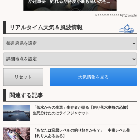
が超重要 釣れる期待度が最も高いのも
「1投目」！
Recommended by
リアルタイム天気＆風波情報
関連する記事
「落水からの生還」生存者が語る【釣り落水事故の恐怖】
生死分けたのはライフジャケット
「あなたは変態レベルの釣り好きかも？」 中毒レベル別
【釣り人あるある】