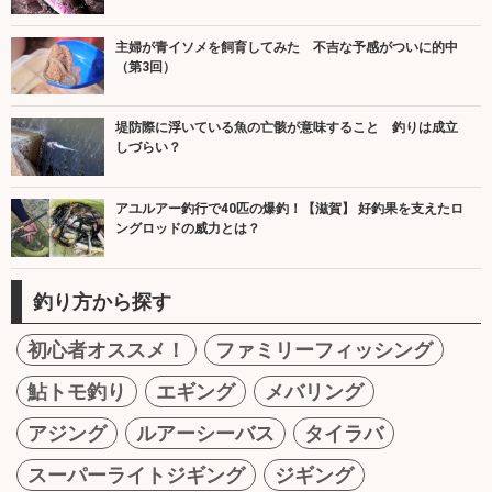
主婦が青イソメを飼育してみた 不吉な予感がついに的中
（第3回）
堤防際に浮いている魚の亡骸が意味すること 釣りは成立
しづらい？
アユルアー釣行で40匹の爆釣！【滋賀】 好釣果を支えたロ
ングロッドの威力とは？
釣り方から探す
初心者オススメ！
ファミリーフィッシング
鮎トモ釣り
エギング
メバリング
アジング
ルアーシーバス
タイラバ
スーパーライトジギング
ジギング