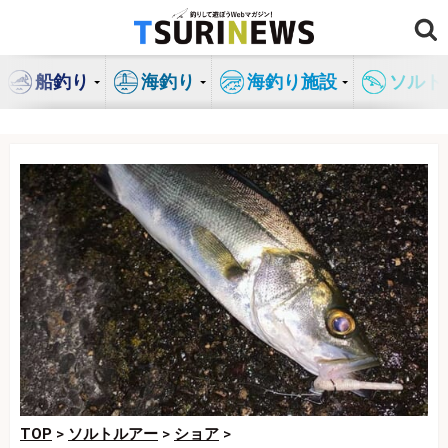
コ
ン
テ
船釣り
海釣り
海釣り施設
ソルト
ン
ツ
へ
ス
キ
ッ
プ
TOP
>
ソルトルアー
>
ショア
>