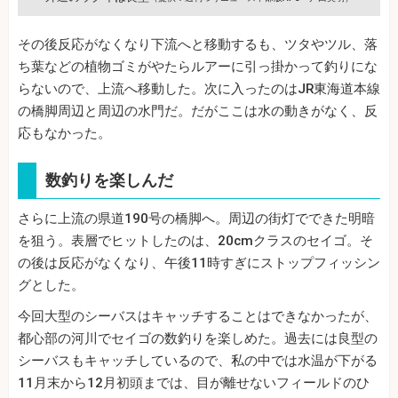
その後反応がなくなり下流へと移動するも、ツタやツル、落
ち葉などの植物ゴミがやたらルアーに引っ掛かって釣りにな
らないので、上流へ移動した。次に入ったのはJR東海道本線
の橋脚周辺と周辺の水門だ。だがここは水の動きがなく、反
応もなかった。
数釣りを楽しんだ
さらに上流の県道190号の橋脚へ。周辺の街灯でできた明暗
を狙う。表層でヒットしたのは、20cmクラスのセイゴ。そ
の後は反応がなくなり、午後11時すぎにストップフィッシン
グとした。
今回大型のシーバスはキャッチすることはできなかったが、
都心部の河川でセイゴの数釣りを楽しめた。過去には良型の
シーバスもキャッチしているので、私の中では水温が下がる
11月末から12月初頭までは、目が離せないフィールドのひ