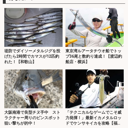
堤防でダイソーメタルジグを投
東京湾ルアータチウオ船でトッ
げたら2時間でカマスが12匹釣
プ36尾と数釣り達成！【渡辺釣
れた！【和歌山】
船店・横浜】
大阪南港で良型チヌ手中 スト
「テクニカルなゲームでこそ威
ラクチャー周りのピンスポット
力発揮！」最新イカメタルロッ
狙い撃ちが的中！
ドでケンサキイカを攻略【福