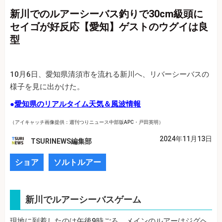
新川でのルアーシーバス釣りで30cm級頭に
セイゴが好反応【愛知】ゲストのウグイは良
型
10月6日、愛知県清須市を流れる新川へ、リバーシーバスの
様子を見に出かけた。
●
愛知県のリアルタイム天気＆風波情報
（アイキャッチ画像提供：週刊つりニュース中部版APC・戸田英明）
2024年11月13日
TSURINEWS編集部
ショア
ソルトルアー
新川でルアーシーバスゲーム
現地に到着したのは午後9時ごろ。メインのルアーはジグヘ