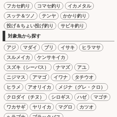
フカセ釣り
コマセ釣り
イカメタル
スッテ＆ツノ
テンヤ
かかり釣り
投げ＆ちょい投げ釣り
サビキ釣り
対象魚から探す
アジ
マダイ
ブリ
イサキ
ヒラマサ
スルメイカ
ケンサキイカ
スズキ（シーバス）
ナマズ
アユ
ニジマス
アマゴ
イワナ
タチウオ
ヒラメ
アオリイカ
メジナ（グレ・クロ）
クロダイ（チヌ）
シロギス
ハゼ
マゴチ
ワカサギ
ヤリイカ
マグロ
カツオ
ヘラブナ
ブラックバス