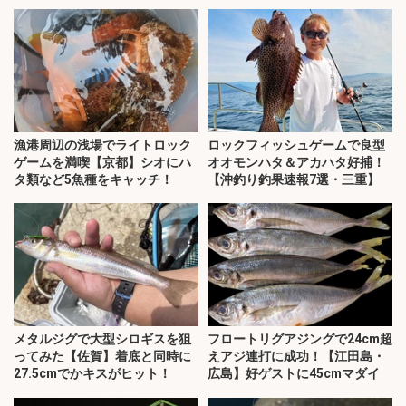
井】
漁港周辺の浅場でライトロック
ロックフィッシュゲームで良型
ゲームを満喫【京都】シオにハ
オオモンハタ＆アカハタ好捕！
タ類など5魚種をキャッチ！
【沖釣り釣果速報7選・三重】
メタルジグで大型シロギスを狙
フロートリグアジングで24cm超
ってみた【佐賀】着底と同時に
えアジ連打に成功！【江田島・
27.5cmでかキスがヒット！
広島】好ゲストに45cmマダイ