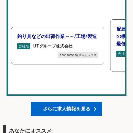
配達/
釣り具などの出荷作業～～/工場/製造
の梱包
最低月
UTグループ株式会社
会社名
会社名
sponsored by 求人ボックス
さらに求人情報を見る
あなたにオススメ