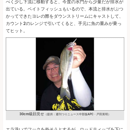
べく少し下流に移動すると、今度の水門から少量だが排水が
出ている。ベイトフィッシュもいるので、本流と排水がぶつ
かってできたヨレの際をダウンストリームにキャストして、
カウント2のレンジで引いてくると、手元に魚の重みが乗っ
てヒット。
30cm級顔見せ
（提供：週刊つりニュース中部版APC・戸田英明）
エラ洗いでフックを外そうとするが、ロッドティップを下に