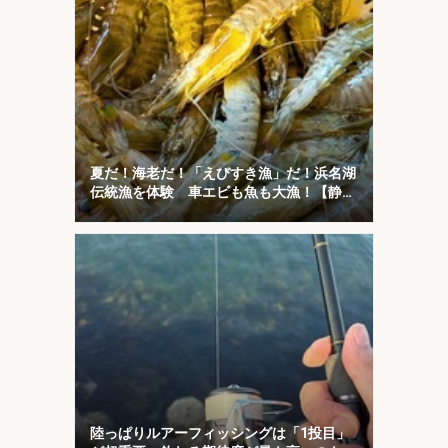
夏だ！海老だ！「えびすき漁」だ！浜名湖
伝統漁を体験 車エビも魚も大漁！【静
岡】
陸っぱりルアーフィッシングは「1投目」