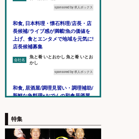
sponsored by 求人ボックス
和食, 日本料理・懐石料理/店長・店
長候補/ライブ感が満載!魚の価値を
上げ、食とエンタメで地域を元気に!
店長候補募集
魚と肴 いとおかし 魚と肴 いとお
会社名
かし
sponsored by 求人ボックス
和食, 居酒屋/調理見習い・調理補助/
新鮮な魚料理×おでんの和食居酒屋
の若手スタッフ
サカナのハチベエ 矢場町店
会社名
特集
sponsored by 求人ボックス