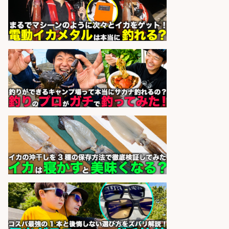
和食, 寿司・鮨/キッチンスタッフ/海
鮮丼専門店「魚丼屋」車通勤可/ス
キルアップ
魚丼屋 ソコラ南行徳店
会社名
sponsored by 求人ボックス
居酒屋/店長・店長候補/扱う魚は鮮
度抜群!大衆酒場で元気に働く店長候
補を募集
アカマル屋鮮魚店 大山店
会社名
sponsored by 求人ボックス
居酒屋/料理長・料理長候補/扱う魚
は鮮度抜群!大衆酒場で元気に働く料
理長候補を募集
アカマル屋鮮魚店 大宮すずらん
会社名
通り