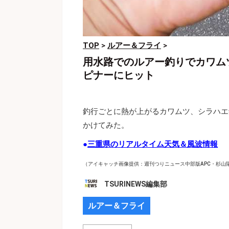
TOP
>
ルアー＆フライ
>
用水路でのルアー釣りでカワム
ピナーにヒット
釣行ごとに熱が上がるカワムツ、シラハエ
かけてみた。
●
三重県のリアルタイム天気＆風波情報
（アイキャッチ画像提供：週刊つりニュース中部版APC・杉山
TSURINEWS編集部
ルアー＆フライ