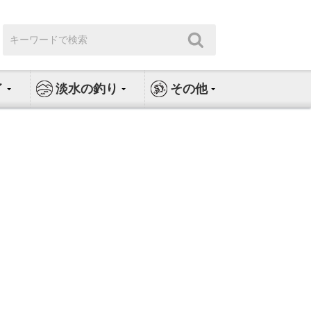
検
検
索:
索
イ
淡水の釣り
その他