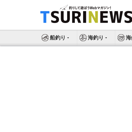
コ
ン
テ
ン
ツ
船釣り
海釣り
海
へ
ス
キ
ッ
プ