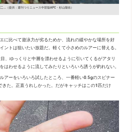
に…
（提供：週刊つりニュース中部版APC・杉山陽佑）
エに比べて遊泳力が劣るためか、流れの緩やかな場所を好
イントは狙いたい放題だ。軽くて小さめのルアーに替える。
投目、ゆっくりと中層を漂わせるように引いてくるがアタリ
をはわせるように流してみたりといろいろ誘うが釣れない。
ルアーをいろいろ試したところ、一番軽い0.5gのスピナー
できた。正直うれしかった。だがキャッチはこの1匹だけ