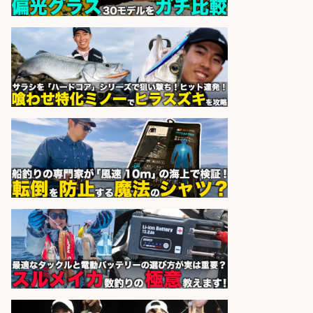
sponsored by 求人ボックス
居酒屋/店長・店長候補/扱う魚は鮮
度抜群!大衆酒場で元気に働く店長候
補を募集
アカマル屋鮮魚店 溝の口店
会社名
sponsored by 求人ボックス
「魚の養殖に関するプロジェクト 」
試験実験業務/総合メーカーでのお
仕事です
株式会社スタッフサービス エン
会社名
ジニアガイド
sponsored by 求人ボックス
居酒屋/レストランサービス・ホー
ルスタッフ/扱う魚は鮮度抜群!大衆