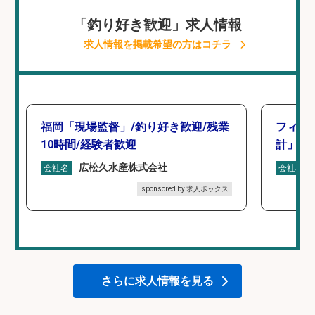
「釣り好き歓迎」求人情報
求人情報を掲載希望の方はコチラ
福岡「現場監督」/釣り好き歓迎/残業
フィッ
10時間/経験者歓迎
計」
広松久水産株式会社
会社名
会社名
sponsored by 求人ボックス
さらに求人情報を見る