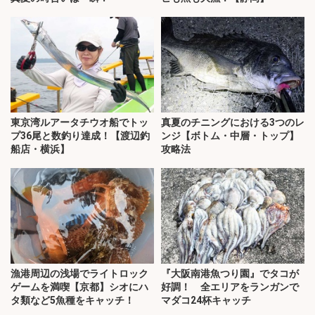
東京湾ルアータチウオ船でトッ
真夏のチニングにおける3つのレ
プ36尾と数釣り達成！【渡辺釣
ンジ【ボトム・中層・トップ】
船店・横浜】
攻略法
漁港周辺の浅場でライトロック
『大阪南港魚つり園』でタコが
ゲームを満喫【京都】シオにハ
好調！ 全エリアをランガンで
タ類など5魚種をキャッチ！
マダコ24杯キャッチ