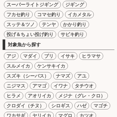
スーパーライトジギング
ジギング
フカセ釣り
コマセ釣り
イカメタル
スッテ＆ツノ
テンヤ
かかり釣り
投げ＆ちょい投げ釣り
サビキ釣り
対象魚から探す
アジ
マダイ
ブリ
イサキ
ヒラマサ
スルメイカ
ケンサキイカ
スズキ（シーバス）
ナマズ
アユ
ニジマス
アマゴ
イワナ
タチウオ
ヒラメ
アオリイカ
メジナ（グレ・クロ）
クロダイ（チヌ）
シロギス
ハゼ
マゴチ
ワカサギ
ヤリイカ
マグロ
カツオ