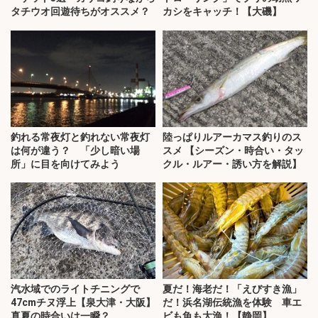
タチウオ回遊待ちがオススメ？
カシをキャッチ！【大磯】
釣れる常夜灯と釣れない常夜灯
陸っぱりルアーカマス釣りのス
は何が違う？ 「少し暗い場
スメ 【シーズン・時合い・タッ
所」に目を向けてみよう
クル・ルアー・誘い方を解説】
汽水域でのライトチニングで
夏だ！海老だ！「えびすき漁」
47cmチヌ浮上【泉大津・大阪】
だ！浜名湖伝統漁を体験 車エ
真夏の時合いは一瞬？
ビも魚も大漁！【静岡】