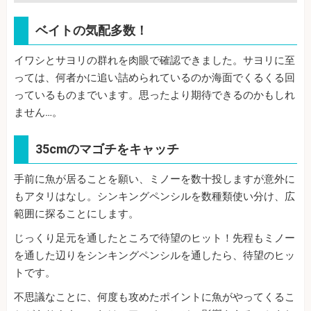
ベイトの気配多数！
イワシとサヨリの群れを肉眼で確認できました。サヨリに至
っては、何者かに追い詰められているのか海面でくるくる回
っているものまでいます。思ったより期待できるのかもしれ
ません…。
35cmのマゴチをキャッチ
手前に魚が居ることを願い、ミノーを数十投しますが意外に
もアタリはなし。シンキングペンシルを数種類使い分け、広
範囲に探ることにします。
じっくり足元を通したところで待望のヒット！先程もミノー
を通した辺りをシンキングペンシルを通したら、待望のヒッ
トです。
不思議なことに、何度も攻めたポイントに魚がやってくるこ