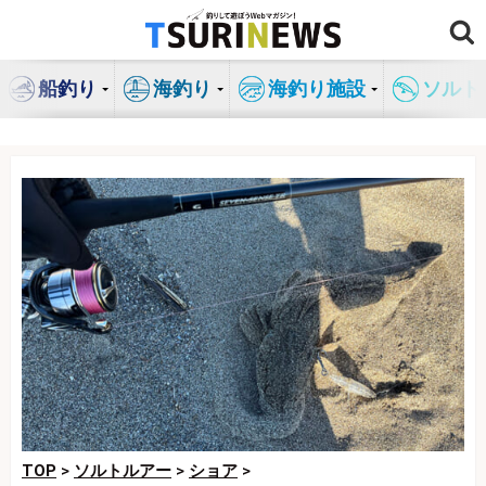
コ
ン
テ
船釣り
海釣り
海釣り施設
ソルト
ン
ツ
へ
ス
キ
ッ
プ
TOP
>
ソルトルアー
>
ショア
>