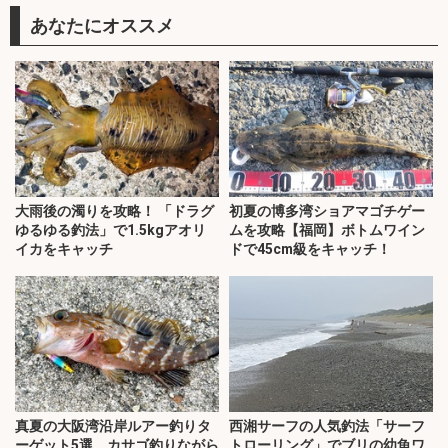
あなたにオススメ
大雨後の濁りを攻略！ 「ドラグ
初夏の博多湾ショアマゴチゲー
ゆるゆる釣法」で1.5kgアオリ
ムを攻略【福岡】ボトムワイン
イカをキャッチ
ドで45cm級をキャッチ！
真夏の大阪湾沿岸ルアー釣りタ
西湘サーフの人気釣法「サーフ
ーゲット5選 カサゴ釣りながら
トローリング」でブリの幼魚ワ