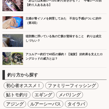
「あなたは変態レベルの釣り好きかも？」 中毒レベル別
【釣り人あるある】
主婦が青イソメを飼育してみた 不吉な予感がついに的中
（第3回）
堤防際に浮いている魚の亡骸が意味すること 釣りは成立
しづらい？
アユルアー釣行で40匹の爆釣！【滋賀】 好釣果を支えたロ
ングロッドの威力とは？
釣り方から探す
初心者オススメ！
ファミリーフィッシング
鮎トモ釣り
エギング
メバリング
アジング
ルアーシーバス
タイラバ