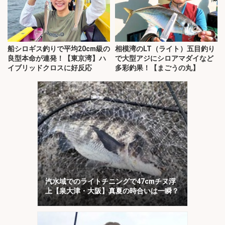
船シロギス釣りで平均20cm級の
相模湾のLT（ライト）五目釣り
良型本命が連発！【東京湾】ハ
で大型アジにシロアマダイなど
イブリッドクロスに好反応
多彩釣果！【まごうの丸】
汽水域でのライトチニングで47cmチヌ浮
上【泉大津・大阪】真夏の時合いは一瞬？