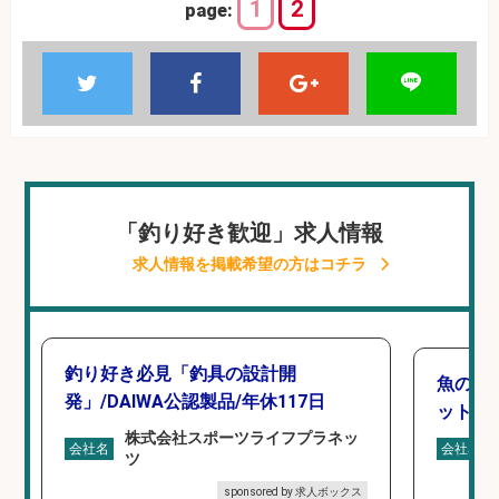
1
2
page:
「釣り好き歓迎」求人情報
求人情報を掲載希望の方はコチラ
釣り好き必見「釣具の設計開
魚の「
発」/DAIWA公認製品/年休117日
ットを
株式会社スポーツライフプラネッ
会社名
会社名
ツ
sponsored by 求人ボックス