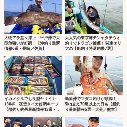
大物アラ堂々浮上！平戸沖で大
大人気の東京湾テンヤタチウオ
型魚狙いが好調！【沖釣り最新
釣りでドラゴン捕獲！ 関東エリ
情報6選・長崎／佐賀】
アの【船釣り特選釣果7選】
イカメタルでも良型ヤリイカ
島原沖でマダコ釣りが順調！
130杯！夜焚きイカ好調キープ
5kg交え70尾以上の日も【船釣
【船釣り釣果最新情報13選・玄
り最新情報5選・大分／熊本】
界灘】