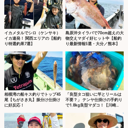
イカメタルでシロ（ケンサキ）
島原沖タイラバで70cm超えの大
イカ連発！ 関西エリアの【船釣
物交えマダイ好ヒット中【船釣
り特選釣果7選】
り最新情報5選・大分／熊本】
相模湾の船キス釣りでトップ45
「良型タコ狙いに竿とリールは
尾【ちがさき丸】振分け仕掛け
不要？」 テンヤ仕掛けの手釣り
に好反応！
で1.8kg良型マダコ！【川崎
丸・東京湾】