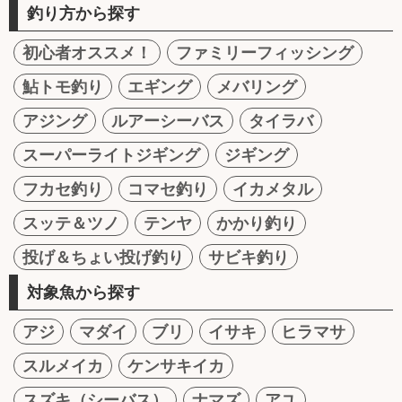
釣り方から探す
初心者オススメ！
ファミリーフィッシング
鮎トモ釣り
エギング
メバリング
アジング
ルアーシーバス
タイラバ
スーパーライトジギング
ジギング
フカセ釣り
コマセ釣り
イカメタル
スッテ＆ツノ
テンヤ
かかり釣り
投げ＆ちょい投げ釣り
サビキ釣り
対象魚から探す
アジ
マダイ
ブリ
イサキ
ヒラマサ
スルメイカ
ケンサキイカ
スズキ（シーバス）
ナマズ
アユ