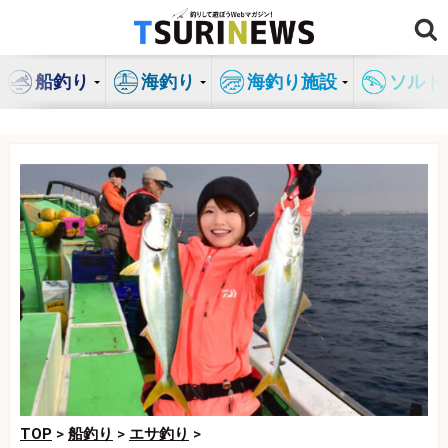
コ
ン
テ
船釣り
海釣り
海釣り施設
ソルト
ン
ツ
へ
ス
キ
ッ
プ
TOP
>
船釣り
>
エサ釣り
>