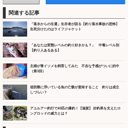
関連する記事
「落水からの生還」生存者が語る【釣り落水事故の恐怖】
生死分けたのはライフジャケット
「あなたは変態レベルの釣り好きかも？」 中毒レベル別
【釣り人あるある】
主婦が青イソメを飼育してみた 不吉な予感がついに的中
（第3回）
堤防際に浮いている魚の亡骸が意味すること 釣りは成立
しづらい？
アユルアー釣行で40匹の爆釣！【滋賀】 好釣果を支えたロ
ングロッドの威力とは？