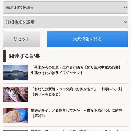
関連する記事
「落水からの生還」生存者が語る【釣り落水事故の恐怖】
生死分けたのはライフジャケット
「あなたは変態レベルの釣り好きかも？」 中毒レベル別
【釣り人あるある】
主婦が青イソメを飼育してみた 不吉な予感がついに的中
（第3回）