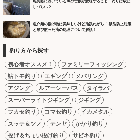
堤防際に浮いている魚の亡骸が意味すること 釣りは成立
しづらい？
魚介類の揚げ物は美味しいけど油跳ねがち！ 破裂防止対策
と飛び散った油の処理について解説！
釣り方から探す
初心者オススメ！
ファミリーフィッシング
鮎トモ釣り
エギング
メバリング
アジング
ルアーシーバス
タイラバ
スーパーライトジギング
ジギング
フカセ釣り
コマセ釣り
イカメタル
スッテ＆ツノ
テンヤ
かかり釣り
投げ＆ちょい投げ釣り
サビキ釣り