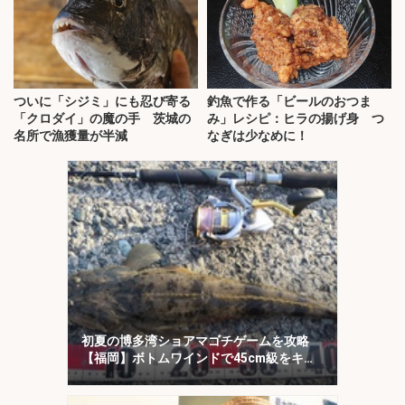
ついに「シジミ」にも忍び寄る
釣魚で作る「ビールのおつま
「クロダイ」の魔の手 茨城の
み」レシピ：ヒラの揚げ身 つ
名所で漁獲量が半減
なぎは少なめに！
初夏の博多湾ショアマゴチゲームを攻略
【福岡】ボトムワインドで45cm級をキャ
ッチ！