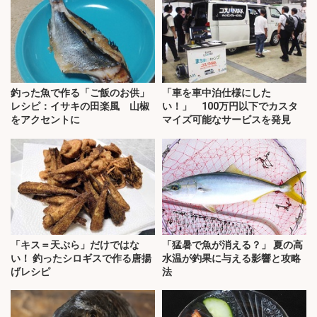
釣った魚で作る「ご飯のお供」
「車を車中泊仕様にした
レシピ：イサキの田楽風 山椒
い！」 100万円以下でカスタ
をアクセントに
マイズ可能なサービスを発見
「キス＝天ぷら」だけではな
「猛暑で魚が消える？」 夏の高
い！ 釣ったシロギスで作る唐揚
水温が釣果に与える影響と攻略
げレシピ
法