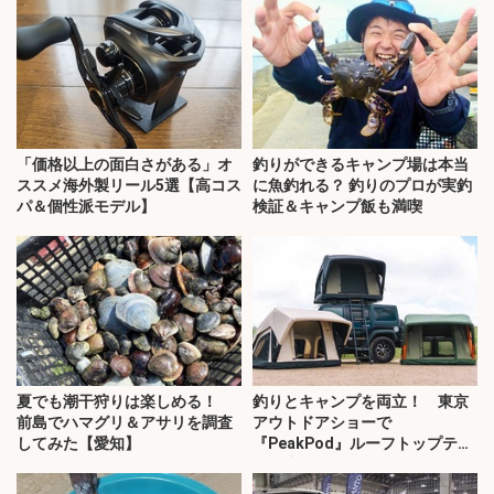
「価格以上の面白さがある」オ
釣りができるキャンプ場は本当
ススメ海外製リール5選【高コス
に魚釣れる？ 釣りのプロが実釣
パ＆個性派モデル】
検証＆キャンプ飯も満喫
夏でも潮干狩りは楽しめる！
釣りとキャンプを両立！ 東京
前島でハマグリ＆アサリを調査
アウトドアショーで
してみた【愛知】
『PeakPod』ルーフトップテン
トに注目