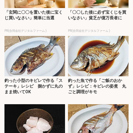
「玄関に〇〇を置いた後に宝く
「〇〇した後に必ず宝くじを買
じ買いなさい」簡単に当選
いなさい」貧乏が億万長者に
PR(合同会社デジタルファーム )
PR(合同会社デジタルファーム )
釣った小型のキビレで作る「ス
釣った魚で作る「ご飯のおか
テーキ」レシピ 捌かずに丸の
ず」レシピ：キビレの姿煮 丸
まま焼いてOK
ごと調理がキモ