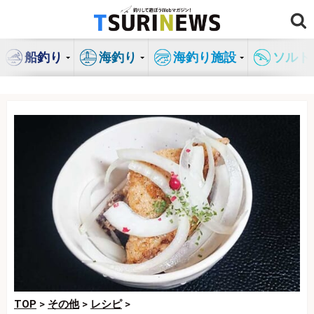
コ
ン
テ
船釣り
海釣り
海釣り施設
ソルト
ン
ツ
へ
ス
キ
ッ
プ
TOP
>
その他
>
レシピ
>