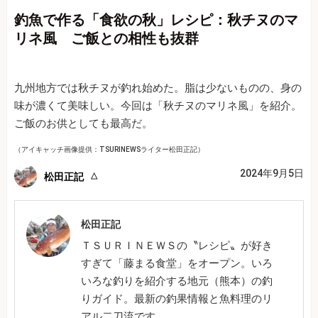
釣魚で作る「食欲の秋」レシピ：秋チヌのマ
リネ風 ご飯との相性も抜群
九州地方では秋チヌが釣れ始めた。脂は少ないものの、身の
味が濃くて美味しい。今回は「秋チヌのマリネ風」を紹介。
ご飯のお供としても最高だ。
（アイキャッチ画像提供：TSURINEWSライター松田正記）
2024年9月5日
松田正記
松田正記
ＴＳＵＲＩＮＥＷＳの〝レシピ〟が好き
すぎて「藤まる食堂」をオープン。いろ
いろな釣りを紹介する地元（熊本）の釣
りガイド。最新の釣果情報と魚料理のリ
アル二刀流です。