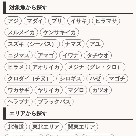
対象魚から探す
アジ
マダイ
ブリ
イサキ
ヒラマサ
スルメイカ
ケンサキイカ
スズキ（シーバス）
ナマズ
アユ
ニジマス
アマゴ
イワナ
タチウオ
ヒラメ
アオリイカ
メジナ（グレ・クロ）
クロダイ（チヌ）
シロギス
ハゼ
マゴチ
ワカサギ
ヤリイカ
マグロ
カツオ
ヘラブナ
ブラックバス
エリアから探す
北海道
東北エリア
関東エリア