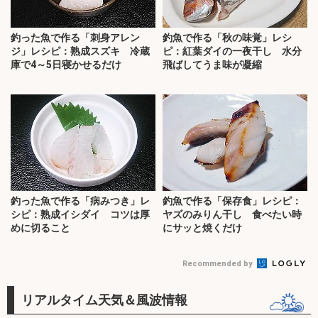
釣った魚で作る「刺身アレン
釣魚で作る「秋の味覚」レシ
ジ」レシピ：熟成スズキ 冷蔵
ピ：紅葉ダイの一夜干し 水分
庫で4～5日寝かせるだけ
飛ばしてうま味が凝縮
釣った魚で作る「病みつき」レ
釣魚で作る「保存食」レシピ：
シピ：熟成イシダイ コツは厚
ヤズのみりん干し 食べたい時
めに切ること
にサッと焼くだけ
Recommended by
リアルタイム天気＆風波情報