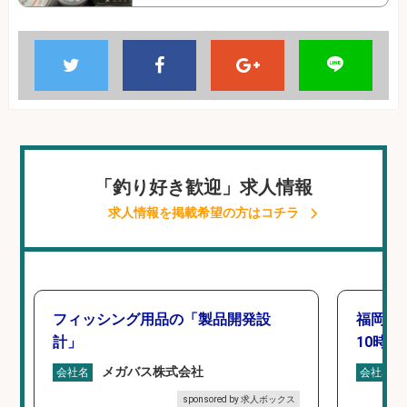
「釣り好き歓迎」求人情報
求人情報を掲載希望の方はコチラ
フィッシング用品の「製品開発設
福岡「
計」
10時間
メガバス株式会社
会社名
会社名
sponsored by 求人ボックス