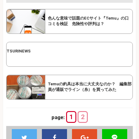
色んな意味で話題のECサイト『Temu』の口
コミを検証 危険性や評判は？
TSURINEWS
Temuの釣具は本当に大丈夫なのか？ 編集部
員が通販でライン（糸）を買ってみた
1
2
page: