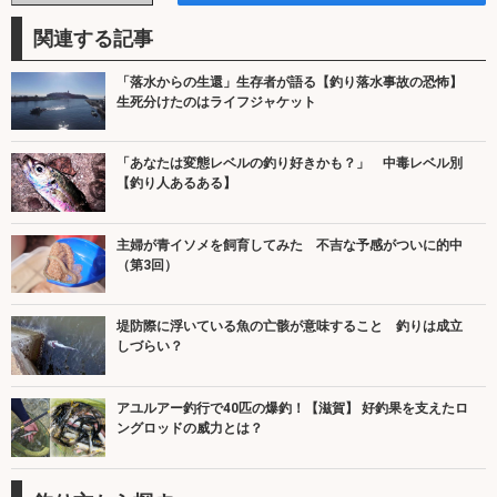
関連する記事
「落水からの生還」生存者が語る【釣り落水事故の恐怖】
生死分けたのはライフジャケット
「あなたは変態レベルの釣り好きかも？」 中毒レベル別
【釣り人あるある】
主婦が青イソメを飼育してみた 不吉な予感がついに的中
（第3回）
堤防際に浮いている魚の亡骸が意味すること 釣りは成立
しづらい？
アユルアー釣行で40匹の爆釣！【滋賀】 好釣果を支えたロ
ングロッドの威力とは？