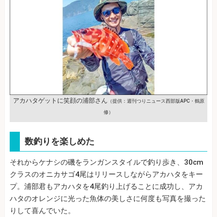
アカハタゲットに笑顔の浦部さん
（提供：週刊つりニュース西部版APC・鶴原
修）
数釣りを楽しめた
それからケナシの磯をランガンスタイルで釣り歩き、30cm
クラスのオニカサゴ4尾はリリースしながらアカハタをキー
プ。浦部君もアカハタを4尾釣り上げることに成功し、アカ
ハタのオレンジに光った魚体の美しさに何度も写真を撮った
りして喜んでいた。