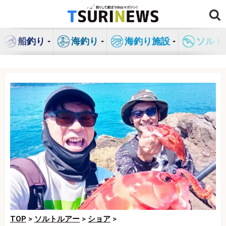
コ
ン
テ
船釣り
海釣り
海釣り施設
ソルト
ン
ツ
へ
ス
キ
ッ
プ
TOP
>
ソルトルアー
>
ショア
>