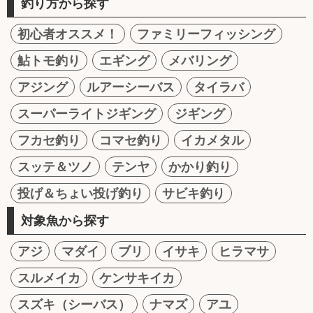
釣り方から探す
初心者オススメ！
ファミリーフィッシング
鮎トモ釣り
エギング
メバリング
アジング
ルアーシーバス
タイラバ
スーパーライトジギング
ジギング
フカセ釣り
コマセ釣り
イカメタル
スッテ＆ツノ
テンヤ
かかり釣り
投げ＆ちょい投げ釣り
サビキ釣り
対象魚から探す
アジ
マダイ
ブリ
イサキ
ヒラマサ
スルメイカ
ケンサキイカ
スズキ（シーバス）
ナマズ
アユ