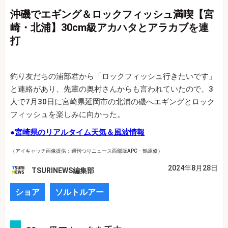
沖磯でエギング＆ロックフィッシュ満喫【宮
崎・北浦】30cm級アカハタとアラカブを連
打
釣り友だちの浦部君から「ロックフィッシュ行きたいです」
と連絡があり、先輩の奥村さんからも言われていたので、3
人で7月30日に宮崎県延岡市の北浦の磯へエギングとロック
フィッシュを楽しみに向かった。
●
宮崎県のリアルタイム天気＆風波情報
（アイキャッチ画像提供：週刊つりニュース西部版APC・鶴原修）
2024年8月28日
TSURINEWS編集部
ショア
ソルトルアー