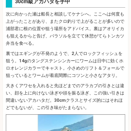
30cm級アカハタを手中
次に向かった瀬は船長と相談してケナシへ。ここへは何度も
上がったことがあり、またクロ釣りで上がることが多いので
浦部君に根の位置や狙う場所をアドバイス。裏はアオリイカ
も狙えるからと告げ、パラソルを立てて休憩がてらトンカツ
弁当を食べる。
裏ではエギングが不発のようで、2人でロックフィッシュを
狙う。14gのタングステンシンカーにワームは日中に効くホ
ロオレンジカラーでキャスト。小さめのリフト＆フォールで
狙っているとワームが着底間際にコツンと小さなアタリ。
大きくアワセを入れると先ほどまでのアラカブの引きとは違
い、顔を上に向けない泳ぎや頭を振る泳ぎ、この強い引きは
間違いないアカハタだ。30cmクラスとサイズ的にはそれほ
どでもないが、この引き味がたまらない。