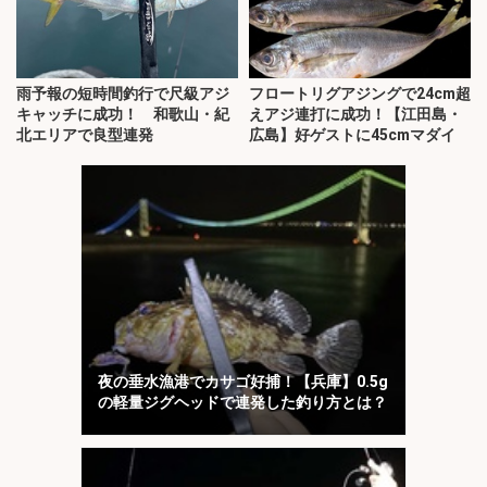
雨予報の短時間釣行で尺級アジ
フロートリグアジングで24cm超
キャッチに成功！ 和歌山・紀
えアジ連打に成功！【江田島・
北エリアで良型連発
広島】好ゲストに45cmマダイ
夜の垂水漁港でカサゴ好捕！【兵庫】0.5g
の軽量ジグヘッドで連発した釣り方とは？