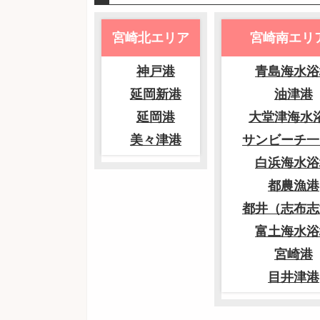
宮崎北エリア
宮崎南エリ
神戸港
青島海水浴
延岡新港
油津港
延岡港
大堂津海水
美々津港
サンビーチ一
白浜海水浴
都農漁港
都井（志布志
富土海水浴
宮崎港
目井津港