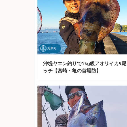
海釣り
沖堤ヤエン釣りで1kg級アオリイカ9
ッチ【宮崎・亀の首堤防】