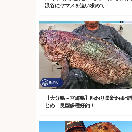
渓谷にヤマメを追い求めて
船釣り
【大分県～宮崎県】船釣り最新釣果情
とめ 良型多種好釣！