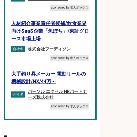
sponsored by 求人ボックス
人材紹介事業責任者候補/飲食業界
向けSaaS企業「魚ぽち」/東証グロ
ース市場上場
株式会社フーディソン
会社名
sponsored by 求人ボックス
大手釣り具メーカー 電動リールの
機械設計/NX/44万～
パーソル エクセル HRパートナ
会社名
ーズ株式会社
sponsored by 求人ボックス
コンビニ/広島県/調理なし・軽作業
スタート お魚のパック詰め 品出し/