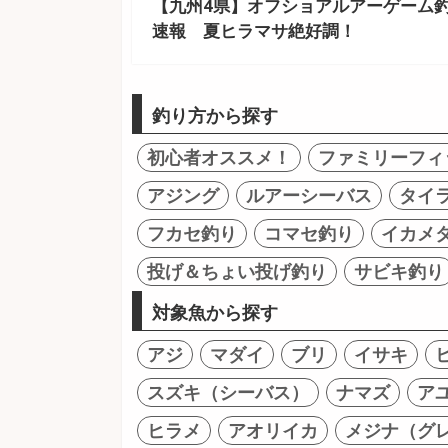
【九州4県】オフショアルアーゲーム
速報 夏ヒラマサ絶好調！
釣り方から探す
初心者オススメ！
ファミリーフィ
アジング
ルアーシーバス
タイ
フカセ釣り
コマセ釣り
イカメ
投げ＆ちょい投げ釣り
サビキ釣り
対象魚から探す
アジ
マダイ
ブリ
イサキ
スズキ（シーバス）
ナマズ
ア
ヒラメ
アオリイカ
メジナ（グ