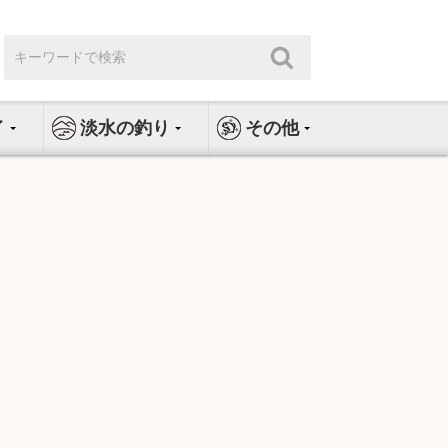
検
検
索:
索
イ
淡水の釣り
その他