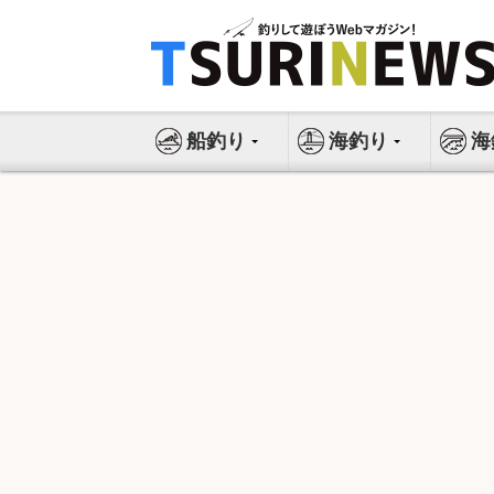
コ
ン
テ
ン
ツ
船釣り
海釣り
海
へ
ス
キ
ッ
プ