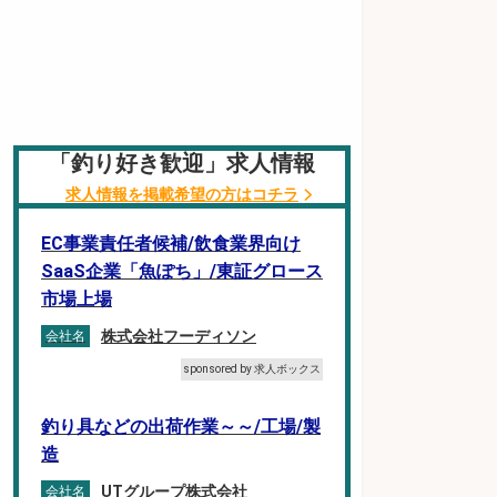
「釣り好き歓迎」求人情報
求人情報を掲載希望の方はコチラ
EC事業責任者候補/飲食業界向け
SaaS企業「魚ぽち」/東証グロース
市場上場
株式会社フーディソン
会社名
sponsored by 求人ボックス
釣り具などの出荷作業～～/工場/製
造
UTグループ株式会社
会社名