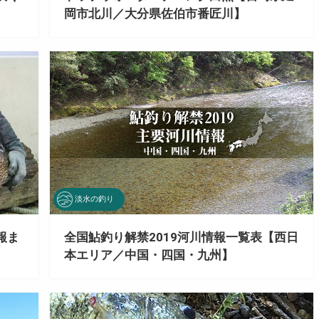
岡市北川／大分県佐伯市番匠川】
淡水の釣り
全国鮎釣り解禁2019河川情報一覧表【西日
報ま
本エリア／中国・四国・九州】