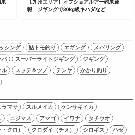
釣果
【九州エリア】オフショアルアー釣果速
報 ジギングで30kg級キハダなど
ッシング
鮎トモ釣り
エギング
メバリング
ラバ
スーパーライトジギング
ジギング
タル
スッテ＆ツノ
テンヤ
かかり釣り
ヒラマサ
スルメイカ
ケンサキイカ
ユ
ニジマス
アマゴ
イワナ
タチウオ
レ・クロ）
クロダイ（チヌ）
シロギス
ハゼ