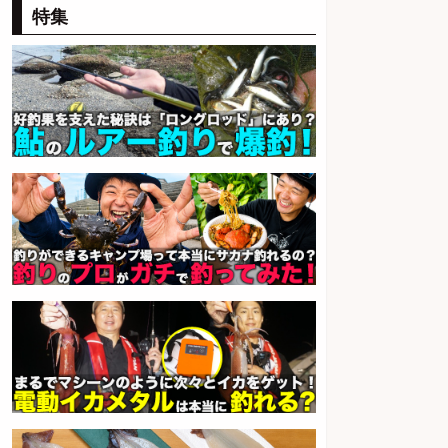
週4日から勤務OK/希望休が取得で
特集
きる
株式会社ホットスタッフ五日市
会社名
sponsored by 求人ボックス
レジカウンター/お釣りの計算不要
の簡単レジ 未経験も安心の研修あ
り1日2h
オーケー株式会社
会社名
sponsored by 求人ボックス
レジカウンター/夕方勤務で時給UP
お釣りの計算不要の簡単レジ1日2
時間
オーケー株式会社
会社名
sponsored by 求人ボックス