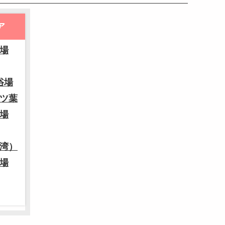
ア
場
浴場
ツ葉
場
湾）
場