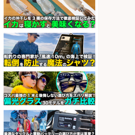
レジカウンター/夕方勤務で時給UP
お釣りの計算不要の簡単レジ1日2
時間
オーケー株式会社
会社名
sponsored by 求人ボックス
レジカウンター/お釣りの計算不要
の簡単レジ 未経験も安心の研修あ
り1日2h
オーケー株式会社
会社名
sponsored by 求人ボックス
レジカウンター/お釣りの計算不要
の簡単レジ 未経験も安心の研修あ
り1日2h
オーケー株式会社
会社名