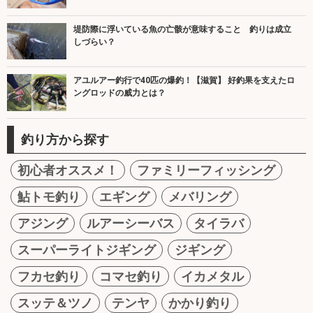
堤防際に浮いている魚の亡骸が意味すること 釣りは成立
しづらい？
アユルアー釣行で40匹の爆釣！【滋賀】 好釣果を支えたロ
ングロッドの威力とは？
釣り方から探す
初心者オススメ！
ファミリーフィッシング
鮎トモ釣り
エギング
メバリング
アジング
ルアーシーバス
タイラバ
スーパーライトジギング
ジギング
フカセ釣り
コマセ釣り
イカメタル
スッテ＆ツノ
テンヤ
かかり釣り