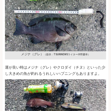
メジナ（グレ）
（提供：TSURINEWSライター伴野慶幸）
運が良い時はメジナ（グレ）やクロダイ（チヌ）といった少
し大きめの魚が釣れるうれしいハプニングもありますよ。