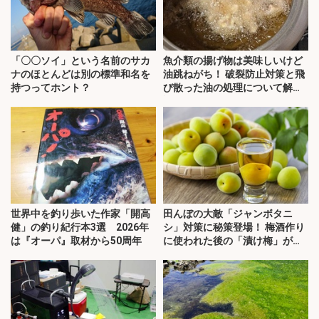
「〇〇ソイ」という名前のサカ
魚介類の揚げ物は美味しいけど
ナのほとんどは別の標準和名を
油跳ねがち！ 破裂防止対策と飛
持つってホント？
び散った油の処理について解
説！
世界中を釣り歩いた作家「開高
田んぼの大敵「ジャンボタニ
健」の釣り紀行本3選 2026年
シ」対策に秘策登場！ 梅酒作り
は『オーパ』取材から50周年
に使われた後の「漬け梅」が効
く？