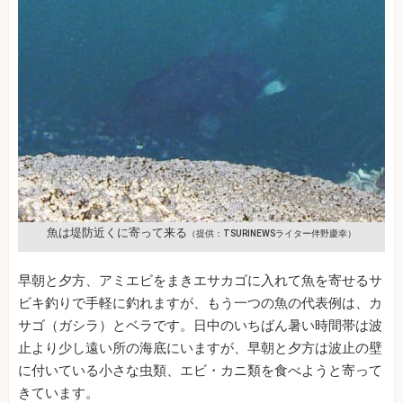
魚は堤防近くに寄って来る
（提供：TSURINEWSライター伴野慶幸）
早朝と夕方、アミエビをまきエサカゴに入れて魚を寄せるサ
ビキ釣りで手軽に釣れますが、もう一つの魚の代表例は、カ
サゴ（ガシラ）とベラです。日中のいちばん暑い時間帯は波
止より少し遠い所の海底にいますが、早朝と夕方は波止の壁
に付いている小さな虫類、エビ・カニ類を食べようと寄って
きています。