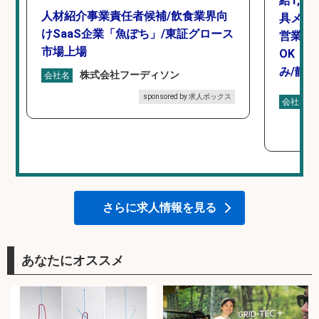
給1,4
人材紹介事業責任者候補/飲食業界向
具メー
けSaaS企業「魚ぽち」/東証グロース
営業事
市場上場
OK・
み/静岡
株式会社フーディソン
会社名
sponsored by 求人ボックス
会社名
さらに求人情報を見る
あなたにオススメ