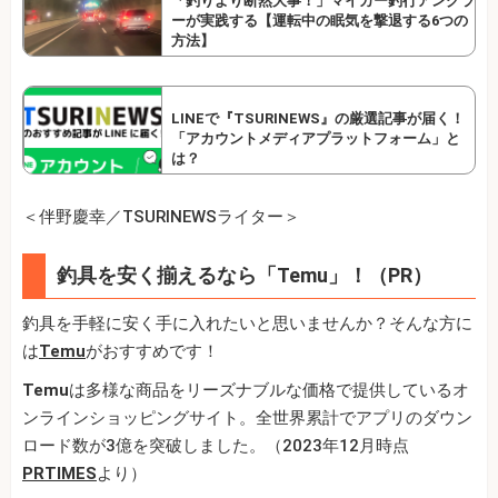
「釣りより断然大事！」マイカー釣行アングラ
ーが実践する【運転中の眠気を撃退する6つの
方法】
LINEで『TSURINEWS』の厳選記事が届く！
「アカウントメディアプラットフォーム」と
は？
＜伴野慶幸／TSURINEWSライター＞
釣具を安く揃えるなら「Temu」！（PR）
釣具を手軽に安く手に入れたいと思いませんか？そんな方に
は
Temu
がおすすめです！
Temu
は多様な商品をリーズナブルな価格で提供しているオ
ンラインショッピングサイト。全世界累計でアプリのダウン
ロード数が3億を突破しました。（2023年12月時点
PRTIMES
より）