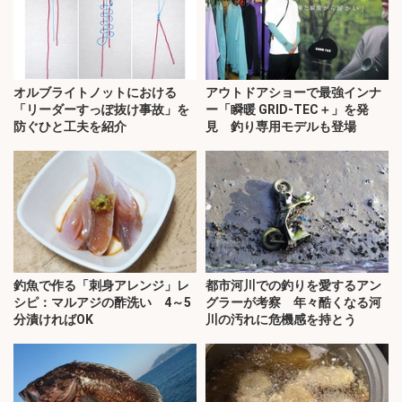
オルブライトノットにおける
アウトドアショーで最強インナ
「リーダーすっぽ抜け事故」を
ー「瞬暖 GRID-TEC＋」を発
防ぐひと工夫を紹介
見 釣り専用モデルも登場
釣魚で作る「刺身アレンジ」レ
都市河川での釣りを愛するアン
シピ：マルアジの酢洗い 4～5
グラーが考察 年々酷くなる河
分漬ければOK
川の汚れに危機感を持とう