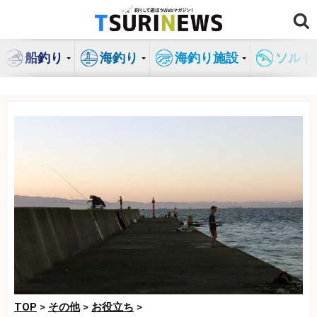
コ
ン
テ
船釣り
海釣り
海釣り施設
ソルト
ン
ツ
へ
ス
キ
ッ
プ
TOP
>
その他
>
お役立ち
>