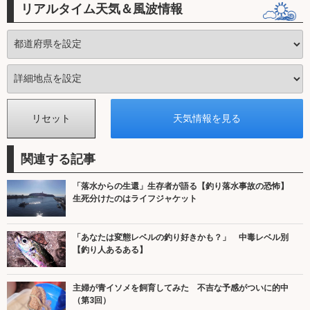
リアルタイム天気＆風波情報
関連する記事
「落水からの生還」生存者が語る【釣り落水事故の恐怖】
生死分けたのはライフジャケット
「あなたは変態レベルの釣り好きかも？」 中毒レベル別
【釣り人あるある】
主婦が青イソメを飼育してみた 不吉な予感がついに的中
（第3回）