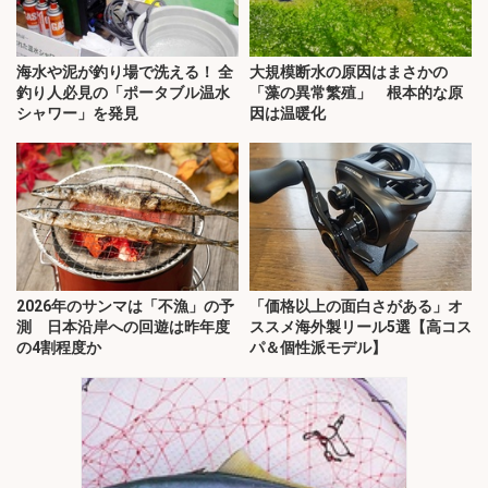
海水や泥が釣り場で洗える！ 全
大規模断水の原因はまさかの
釣り人必見の「ポータブル温水
「藻の異常繁殖」 根本的な原
シャワー」を発見
因は温暖化
2026年のサンマは「不漁」の予
「価格以上の面白さがある」オ
測 日本沿岸への回遊は昨年度
ススメ海外製リール5選【高コス
の4割程度か
パ＆個性派モデル】