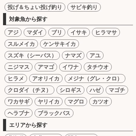
投げ＆ちょい投げ釣り
サビキ釣り
対象魚から探す
アジ
マダイ
ブリ
イサキ
ヒラマサ
スルメイカ
ケンサキイカ
スズキ（シーバス）
ナマズ
アユ
ニジマス
アマゴ
イワナ
タチウオ
ヒラメ
アオリイカ
メジナ（グレ・クロ）
クロダイ（チヌ）
シロギス
ハゼ
マゴチ
ワカサギ
ヤリイカ
マグロ
カツオ
ヘラブナ
ブラックバス
エリアから探す