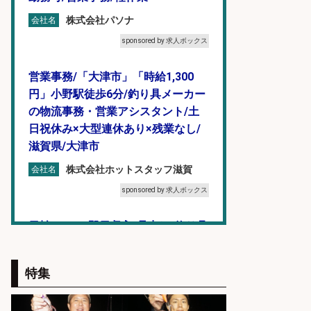
株式会社パソナ
会社名
sponsored by 求人ボックス
営業事務/「大津市」「時給1,300
円」小野駅徒歩6分/釣り具メーカー
の物流事務・営業アシスタント/土
日祝休み×大型連休あり×残業なし/
滋賀県/大津市
株式会社ホットスタッフ滋賀
会社名
sponsored by 求人ボックス
日払いOKで即日収入/品出し/釣り具
のピッキング 梱包STAFF/大阪府/岸
和田市
特集
株式会社アドミック
会社名
sponsored by 求人ボックス