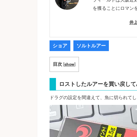
を獲ることにロマン
井
ショア
ソルトルアー
目次
[
show
]
ロストしたルアーを買い戻して
ドラグの設定を間違えて、魚に切られてし