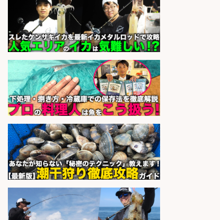
製造「組立・加工」/釣り具部品の
製造企業にてNC旋盤加工機の操作
日勤寮完備
フジアルテ株式会社
会社名
sponsored by 求人ボックス
営業事務/「大津市」釣り具メーカ
ーの物流事務・営業アシスタント/
小野駅徒歩6分/「時給1,300円」/大
型連休あり×残業なし×土日祝休み/
滋賀県
株式会社ホットスタッフ滋賀
会社名
sponsored by 求人ボックス
さらに求人情報を見る