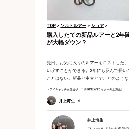
TOP
>
ソルトルアー
>
ショア
>
購入したての新品ルアーと2年
が大幅ダウン？
先日、お気に入りのルアーをロストした。
い戻すことができる。2年にも及んで長い
ことはない。新品と中古とで、どのような
（アイキャッチ画像提供：TSURINEWSライター井上海生）
井上海生
井上海生
フィールドは大阪近