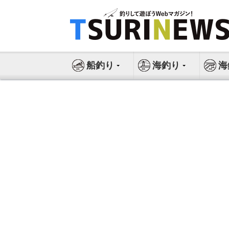
コ
ン
テ
ン
ツ
船釣り
海釣り
海
へ
ス
キ
ッ
プ