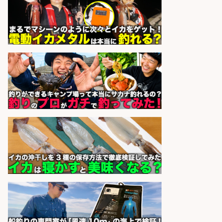
営業事務/「大津市」「時給1,300
円」小野駅から徒歩6分/釣り具メー
カーの物流事務・営業アシスタン
ト/土日祝休み×大型連休あり×残業
なし/滋賀県/大津市
株式会社ホットスタッフ滋賀
会社名
sponsored by 求人ボックス
精肉・青果・鮮魚販売/「志布志
市」「時給1,150円〜」志布志市内
でお魚のカットや商品の陳列スタッ
フ/車通勤OK×時間選べる×未経験歓
迎/鹿児島県/志布志市
株式会社ホットスタッフ鹿児島
会社名
sponsored by 求人ボックス