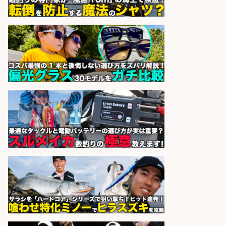
精肉・青果・鮮魚販売/「志布志
市」お魚のカットや商品の陳列スタ
ッフ/志布志市/「時給1,150円〜」/
未経験歓迎×残業少なめ×車通勤OK/
鹿児島県
株式会社ホットスタッフ鹿児島
会社名
sponsored by 求人ボックス
営業事務/「大津市」「時給1,300
円」小野駅から徒歩6分/釣り具メー
カーの物流事務・営業アシスタン
ト/残業なし×土日祝休み×大型連休
あり/滋賀県/大津市
株式会社ホットスタッフ滋賀
会社名
sponsored by 求人ボックス