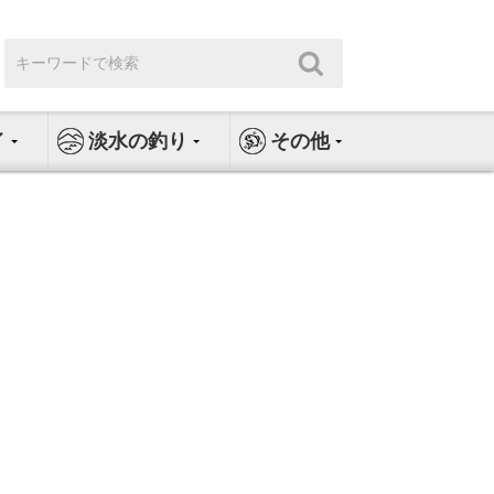
検
検
索:
索
イ
淡水の釣り
その他