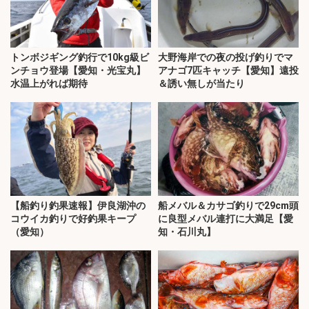
トンボジギング釣行で10kg級ビ
大野海岸での夜の投げ釣りでマ
ンチョウ登場【愛知・光宝丸】
アナゴ7匹キャッチ【愛知】遠投
水温上がれば期待
＆誘い無しが当たり
【船釣り釣果速報】伊良湖沖の
船メバル＆カサゴ釣りで29cm頭
コウイカ釣りで好釣果キープ
に良型メバル連打に大満足【愛
（愛知）
知・石川丸】