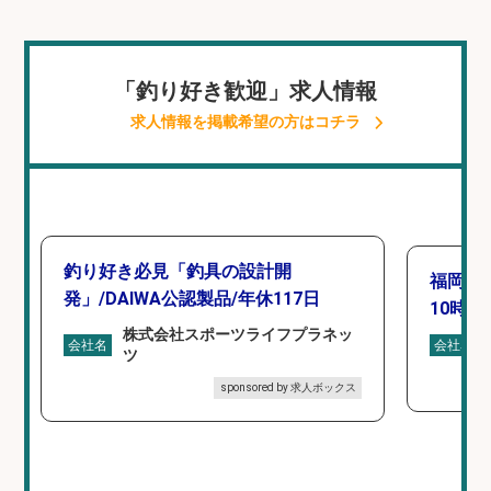
「釣り好き歓迎」求人情報
求人情報を掲載希望の方はコチラ
釣り好き必見「釣具の設計開
福岡「
発」/DAIWA公認製品/年休117日
10時間
株式会社スポーツライフプラネッ
会社名
会社名
ツ
sponsored by 求人ボックス