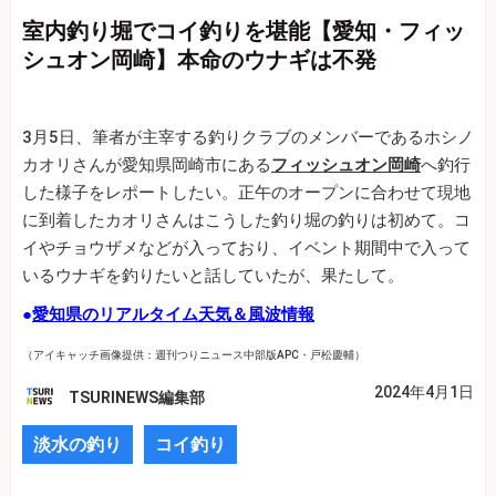
室内釣り堀でコイ釣りを堪能【愛知・フィッ
シュオン岡崎】本命のウナギは不発
3月5日、筆者が主宰する釣りクラブのメンバーであるホシノ
カオリさんが愛知県岡崎市にある
フィッシュオン岡崎
へ釣行
した様子をレポートしたい。正午のオープンに合わせて現地
に到着したカオリさんはこうした釣り堀の釣りは初めて。コ
イやチョウザメなどが入っており、イベント期間中で入って
いるウナギを釣りたいと話していたが、果たして。
●
愛知県のリアルタイム天気＆風波情報
（アイキャッチ画像提供：週刊つりニュース中部版APC・戸松慶輔）
2024年4月1日
TSURINEWS編集部
淡水の釣り
コイ釣り