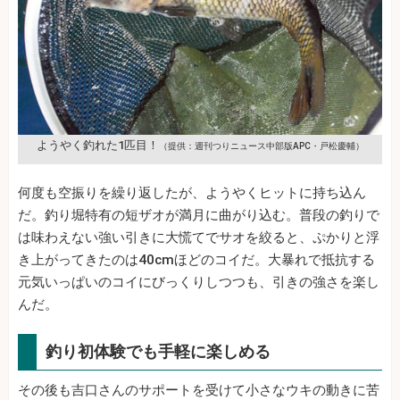
ようやく釣れた1匹目！
（提供：週刊つりニュース中部版APC・戸松慶輔）
何度も空振りを繰り返したが、ようやくヒットに持ち込ん
だ。釣り堀特有の短ザオが満月に曲がり込む。普段の釣りで
は味わえない強い引きに大慌てでサオを絞ると、ぷかりと浮
き上がってきたのは40cmほどのコイだ。大暴れで抵抗する
元気いっぱいのコイにびっくりしつつも、引きの強さを楽し
んだ。
釣り初体験でも手軽に楽しめる
その後も吉口さんのサポートを受けて小さなウキの動きに苦