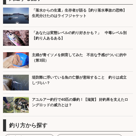
「落水からの生還」生存者が語る【釣り落水事故の恐怖】
生死分けたのはライフジャケット
「あなたは変態レベルの釣り好きかも？」 中毒レベル別
【釣り人あるある】
主婦が青イソメを飼育してみた 不吉な予感がついに的中
（第3回）
堤防際に浮いている魚の亡骸が意味すること 釣りは成立
しづらい？
アユルアー釣行で40匹の爆釣！【滋賀】 好釣果を支えたロ
ングロッドの威力とは？
釣り方から探す