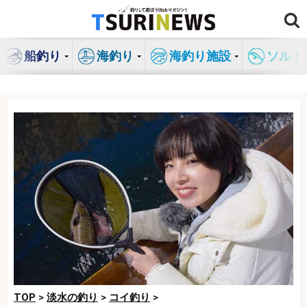
コ
ン
テ
船釣り
海釣り
海釣り施設
ソルト
ン
ツ
へ
ス
キ
ッ
プ
TOP
>
淡水の釣り
>
コイ釣り
>