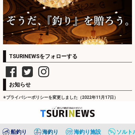
TSURINEWSをフォローする
お知らせ
※プライバシーポリシーを変更しました（2022年11月17日）
船釣り
海釣り
海釣り施設
ソルト