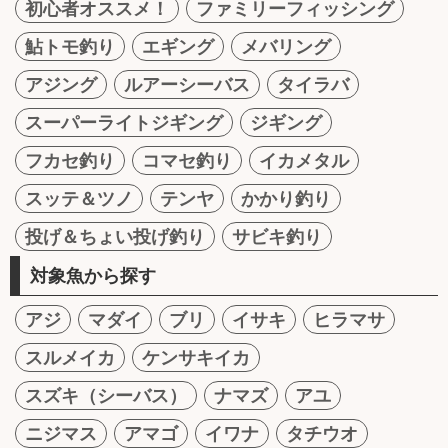
初心者オススメ！
ファミリーフィッシング
鮎トモ釣り
エギング
メバリング
アジング
ルアーシーバス
タイラバ
スーパーライトジギング
ジギング
フカセ釣り
コマセ釣り
イカメタル
スッテ＆ツノ
テンヤ
かかり釣り
投げ＆ちょい投げ釣り
サビキ釣り
対象魚から探す
アジ
マダイ
ブリ
イサキ
ヒラマサ
スルメイカ
ケンサキイカ
スズキ（シーバス）
ナマズ
アユ
ニジマス
アマゴ
イワナ
タチウオ