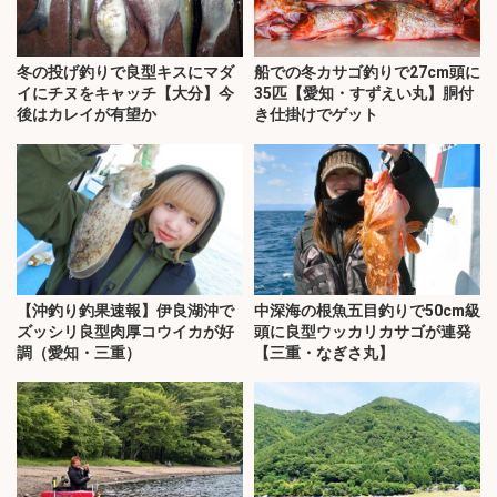
冬の投げ釣りで良型キスにマダ
船での冬カサゴ釣りで27cm頭に
イにチヌをキャッチ【大分】今
35匹【愛知・すずえい丸】胴付
後はカレイが有望か
き仕掛けでゲット
【沖釣り釣果速報】伊良湖沖で
中深海の根魚五目釣りで50cm級
ズッシリ良型肉厚コウイカが好
頭に良型ウッカリカサゴが連発
調（愛知・三重）
【三重・なぎさ丸】