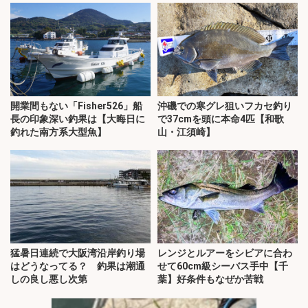
開業間もない「Fisher526」船
沖磯での寒グレ狙いフカセ釣り
長の印象深い釣果は【大晦日に
で37cmを頭に本命4匹【和歌
釣れた南方系大型魚】
山・江須崎】
猛暑日連続で大阪湾沿岸釣り場
レンジとルアーをシビアに合わ
はどうなってる？ 釣果は潮通
せて60cm級シーバス手中【千
しの良し悪し次第
葉】好条件もなぜか苦戦