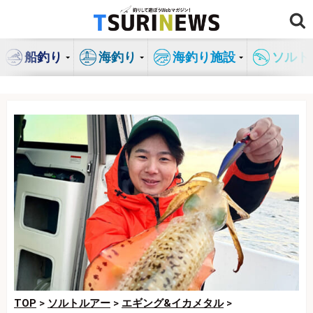
コ
ン
テ
船釣り
海釣り
海釣り施設
ソルト
ン
ツ
へ
ス
キ
ッ
プ
TOP
>
ソルトルアー
>
エギング&イカメタル
>