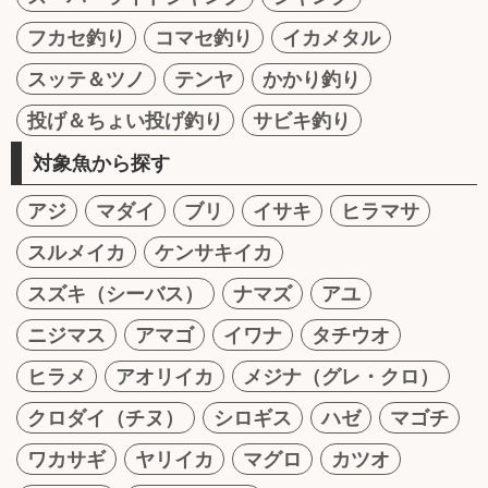
フカセ釣り
コマセ釣り
イカメタル
スッテ＆ツノ
テンヤ
かかり釣り
投げ＆ちょい投げ釣り
サビキ釣り
対象魚から探す
アジ
マダイ
ブリ
イサキ
ヒラマサ
スルメイカ
ケンサキイカ
スズキ（シーバス）
ナマズ
アユ
ニジマス
アマゴ
イワナ
タチウオ
ヒラメ
アオリイカ
メジナ（グレ・クロ）
クロダイ（チヌ）
シロギス
ハゼ
マゴチ
ワカサギ
ヤリイカ
マグロ
カツオ