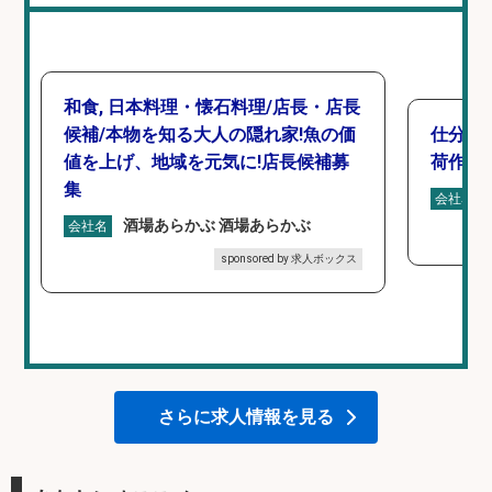
和食, 日本料理・懐石料理/店長・店長
候補/本物を知る大人の隠れ家!魚の価
仕分け
値を上げ、地域を元気に!店長候補募
荷作業
集
会社名
酒場あらかぶ 酒場あらかぶ
会社名
sponsored by 求人ボックス
さらに求人情報を見る