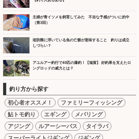
主婦が青イソメを飼育してみた 不吉な予感がついに的中
（第3回）
堤防際に浮いている魚の亡骸が意味すること 釣りは成立
しづらい？
アユルアー釣行で40匹の爆釣！【滋賀】 好釣果を支えたロ
ングロッドの威力とは？
釣り方から探す
初心者オススメ！
ファミリーフィッシング
鮎トモ釣り
エギング
メバリング
アジング
ルアーシーバス
タイラバ
スーパーライトジギング
ジギング