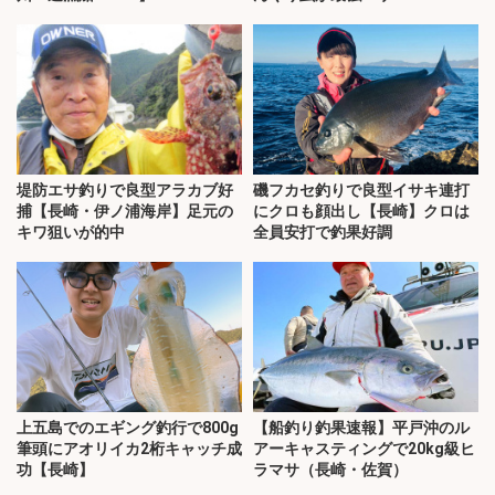
堤防エサ釣りで良型アラカブ好
磯フカセ釣りで良型イサキ連打
捕【長崎・伊ノ浦海岸】足元の
にクロも顔出し【長崎】クロは
キワ狙いが的中
全員安打で釣果好調
上五島でのエギング釣行で800g
【船釣り釣果速報】平戸沖のル
筆頭にアオリイカ2桁キャッチ成
アーキャスティングで20kg級ヒ
功【長崎】
ラマサ（長崎・佐賀）