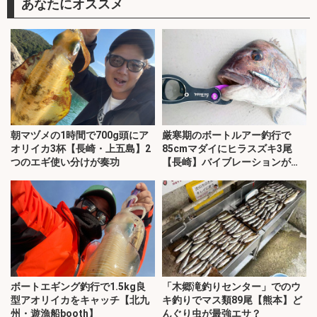
あなたにオススメ
朝マヅメの1時間で700g頭にア
厳寒期のボートルアー釣行で
オリイカ3杯【長崎・上五島】2
85cmマダイにヒラスズキ3尾
つのエギ使い分けが奏功
【長崎】バイブレーションが的
中
ボートエギング釣行で1.5kg良
「木郷滝釣りセンター」でのウ
型アオリイカをキャッチ【北九
キ釣りでマス類89尾【熊本】ど
州・遊漁船booth】
んぐり虫が最強エサ？