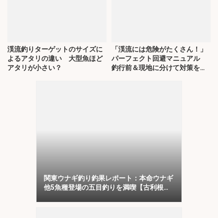
渓流釣りターゲットのサイズに
「渓流には危険がたくさん！」
よるアタリの違い 大型魚ほど
パーフェクト回避マニュアル
アタリが小さい？
釣行前＆現地に分けて対策を解
説
関東ウナギ釣り釣果レポート：本命ウナギ
他5魚種登場の五目釣りを満喫【古利根
川・埼玉】