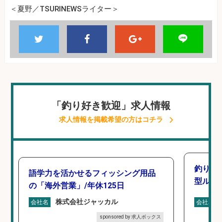
＜夏野／TSURINEWSライター＞
「釣り好き歓迎」求人情報
求人情報を掲載希望の方はコチラ
釣り好
語学力を活かせるフィッシング用品
型ルー
の「海外営業」/年休125日
株式会社ジャッカル
会社名
会社名
sponsored by 求人ボックス