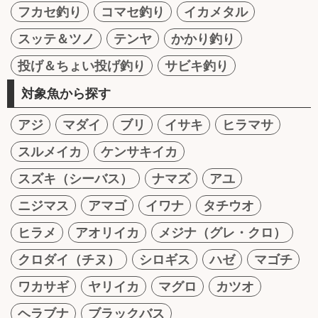
フカセ釣り
コマセ釣り
イカメタル
スッテ＆ツノ
テンヤ
かかり釣り
投げ＆ちょい投げ釣り
サビキ釣り
対象魚から探す
アジ
マダイ
ブリ
イサキ
ヒラマサ
スルメイカ
ケンサキイカ
スズキ（シーバス）
ナマズ
アユ
ニジマス
アマゴ
イワナ
タチウオ
ヒラメ
アオリイカ
メジナ（グレ・クロ）
クロダイ（チヌ）
シロギス
ハゼ
マゴチ
ワカサギ
ヤリイカ
マグロ
カツオ
ヘラブナ
ブラックバス