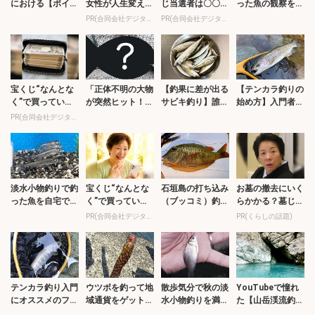
における【ポイン
女性が人生変えた
じ当選者は〇〇で
った魚の観察をし
ト探し・アタリの
実話
す」占い師が暴露
てみよう 【必要
PR(合同会社デジタルファーム )
PR(合同会社デジタルファーム )
取り方・アワセ
アイテムと注意
方】を解説
点】を紹介
宝くじ“なんとな
「正体不明の大物
【釣果に差が出る
【テンカラ釣りの
く”で買っている
が突然ヒット！」
サビキ釣り】誰で
始め方】入門者に
限り変わらない
堤防小物釣り最中
もできる釣果アッ
おすすめの竿とラ
PR(合同会社デジタルファーム )
にヒットした大物
プ法2選「長い竿
イン（糸）を紹介
の正体を執念で
とトリックサビ
追...
キ...
淡水小物釣りで釣
宝くじ“なんとな
石垣島の打ち込み
お墓の撤去にいく
った魚を自宅で飼
く”で買っている
（ブッコミ）釣り
らかかる？墓じま
育する方法と注意
限り変わらない
が最高過ぎた！
い費用
PR(合同会社デジタルファーム )
PR(くらしの話題)
点 釣りのスキル
手ぶらでOKで釣
アップにもつな
魚調理＆三線サ
が...
ー...
テンカラ釣り入門
ウツボを釣って地
散歩気分で秋の淡
YouTubeで憧れ
にオススメのフィ
域通貨をゲット！
水小物釣りを満喫
た【山岳渓流釣り
ールド キャスト
【静岡・西伊豆】
【埼玉】減水した
の世界】へ飛び込