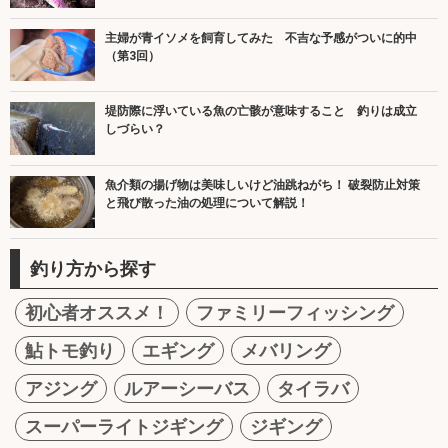
主婦が青イソメを飼育してみた 不吉な予感がついに的中
（第3回）
堤防際に浮いている魚の亡骸が意味すること 釣りは成立
しづらい？
魚介類の揚げ物は美味しいけど油跳ねがち！ 破裂防止対策
と飛び散った油の処理について解説！
釣り方から探す
初心者オススメ！
ファミリーフィッシング
鮎トモ釣り
エギング
メバリング
アジング
ルアーシーバス
タイラバ
スーパーライトジギング
ジギング