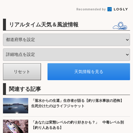
＆アワセ方の練習
狙ってみると意外
用水路でコイやフ
もう デビューに
Recommended by
方法も解説
と難しくて面白
ナと戯れる
オススメの「...
い...
リアルタイム天気＆風波情報
関連する記事
「落水からの生還」生存者が語る【釣り落水事故の恐怖】
生死分けたのはライフジャケット
「あなたは変態レベルの釣り好きかも？」 中毒レベル別
【釣り人あるある】