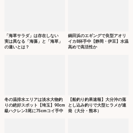
「海草サラダ」は存在しない
鍋田浜のエギングで良型アオリ
実は異なる「海藻」と「海草」
イカ8杯手中【静岡・伊豆】水温
の違いとは？
高めで高活性か
冬の温排水エリアは淡水大物釣
【船釣り釣果速報】大分沖の落
りの絶好スポット【埼玉】90cm
とし込み釣りで大型ヒラメが連
級ハクレン3尾に75cmコイ手中
発（大分・熊本）