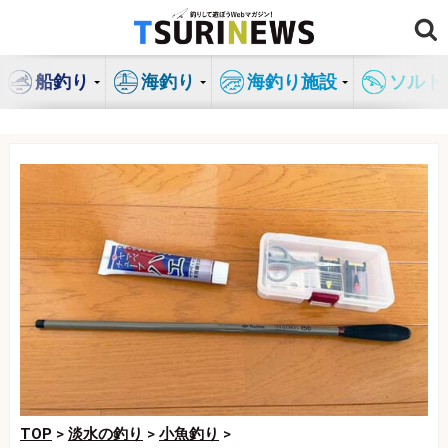
コ
ン
テ
船釣り
海釣り
海釣り施設
ソルト
ン
ツ
へ
ス
キ
ッ
プ
TOP
>
淡水の釣り
>
小魚釣り
>